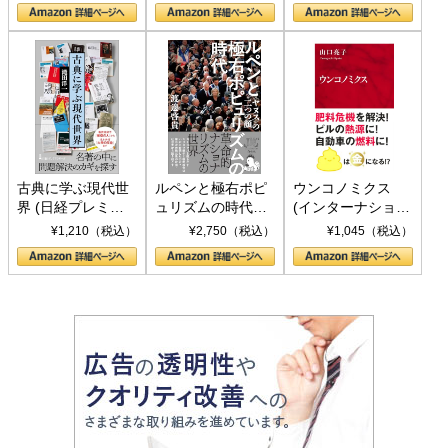
の挑戦
して聖断 (PHP新
書)
古典に学ぶ現代世
ルペンと極右ポピ
ウンコノミクス
界 (日経プレミア
ュリズムの時代：
(インターナショナ
シリーズ)
〈ヤヌス〉の二つ
ル新書)
¥1,210（税込）
¥2,750（税込）
¥1,045（税込）
の顔