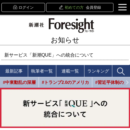
ログイン
初めての方
会員登録
お知らせ
新サービス「新潮QUE」への統合について
最新記事
執筆者一覧
連載一覧
ランキング
#中東動乱の深層
#トランプ2.0のアメリカ
#習近平体制の光