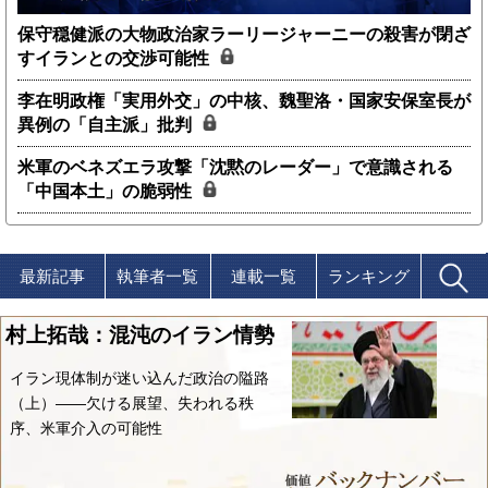
保守穏健派の大物政治家ラーリージャーニーの殺害が閉ざ
すイランとの交渉可能性
李在明政権「実用外交」の中核、魏聖洛・国家安保室長が
異例の「自主派」批判
米軍のベネズエラ攻撃「沈黙のレーダー」で意識される
「中国本土」の脆弱性
最新記事
執筆者一覧
連載一覧
ランキング
村上拓哉：混沌のイラン情勢
イラン現体制が迷い込んだ政治の隘路
（上）――欠ける展望、失われる秩
序、米軍介入の可能性