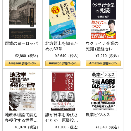
廃墟のヨーロッパ
北方領土を知るた
ウクライナ企業の
めの63章
死闘 (産経セレク
ト S 039)
¥2,860（税込）
¥2,640（税込）
¥1,210（税込）
地政学理論で読む
誰が日本を降伏さ
農業ビジネス
多極化する世界：
せたか 原爆投
トランプとBRICS
下、ソ連参戦、そ
¥1,870（税込）
¥1,100（税込）
¥1,848（税込）