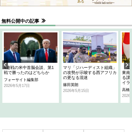
無料公開中の記事
4連戦の米中首脳会談、第1
マリ「ジハーディスト組織」
「エ
戦で勝ったのはどちらか
の攻勢が示唆する西アフリカ
東南
の更なる混迷
る課
フォーサイト編集部
イラ
篠田英朗
2026年5月17日
高橋
2026年5月15日
202