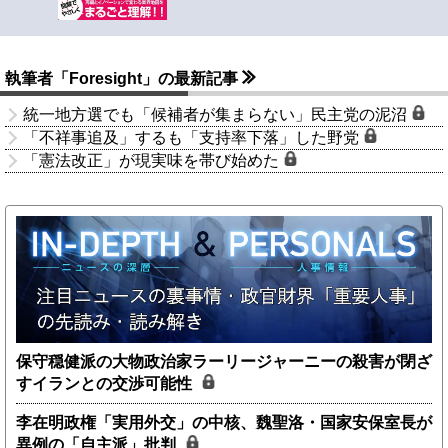
執筆者「Foresight」の最新記事
統一地方選でも「候補者が集まらない」民主党の泥沼
「不祥事追及」するも「支持率下落」した野党
「憲法改正」が現実味を帯び始めた
保守穏健派の大物政治家ラーリージャーニーの殺害が閉ざ
すイランとの交渉可能性
李在明政権「実用外交」の中核、魏聖洛・国家安保室長が
異例の「自主派」批判