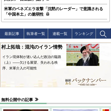
米軍のベネズエラ攻撃「沈黙のレーダー」で意識される
「中国本土」の脆弱性
最新記事
執筆者一覧
連載一覧
ランキング
村上拓哉：混沌のイラン情勢
イラン現体制が迷い込んだ政治の隘路
（上）――欠ける展望、失われる秩
序、米軍介入の可能性
無料公開中の記事