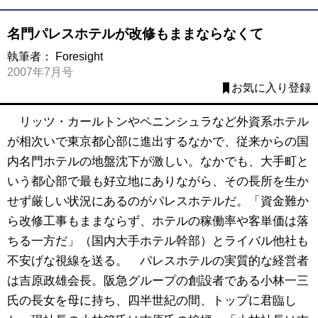
名門パレスホテルが改修もままならなくて
執筆者：
Foresight
2007年7月号
お気に入り登録
リッツ・カールトンやペニンシュラなど外資系ホテル
が相次いで東京都心部に進出するなかで、従来からの国
内名門ホテルの地盤沈下が激しい。なかでも、大手町と
いう都心部で最も好立地にありながら、その長所を生か
せず厳しい状況にあるのがパレスホテルだ。「資金難か
ら改修工事もままならず、ホテルの稼働率や客単価は落
ちる一方だ」（国内大手ホテル幹部）とライバル他社も
不安げな視線を送る。 パレスホテルの実質的な経営者
は吉原政雄会長。阪急グループの創設者である小林一三
氏の長女を母に持ち、四半世紀の間、トップに君臨し