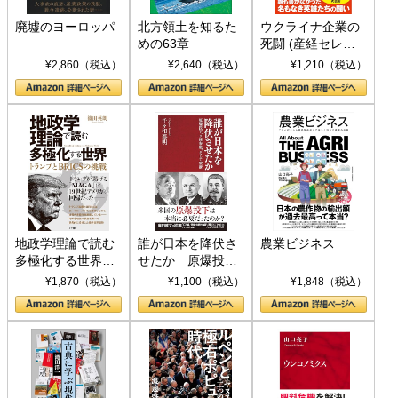
廃墟のヨーロッパ
北方領土を知るた
ウクライナ企業の
めの63章
死闘 (産経セレク
ト S 039)
¥2,860（税込）
¥2,640（税込）
¥1,210（税込）
地政学理論で読む
誰が日本を降伏さ
農業ビジネス
多極化する世界：
せたか 原爆投
トランプとBRICS
下、ソ連参戦、そ
¥1,870（税込）
¥1,100（税込）
¥1,848（税込）
の挑戦
して聖断 (PHP新
書)