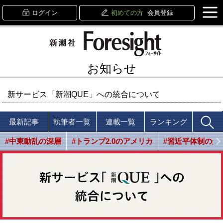
ログイン
初めての方
会員登録
お知らせ
新サービス「新潮QUE」への統合について
最新記事
執筆者一覧
連載一覧
ランキング
#中東動乱の深層
#トランプ2.0のアメリカ
#習近平体制の光