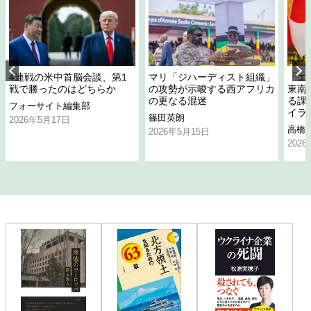
4連戦の米中首脳会談、第1
マリ「ジハーディスト組織」
「エ
戦で勝ったのはどちらか
の攻勢が示唆する西アフリカ
東南
の更なる混迷
る課
フォーサイト編集部
イラ
篠田英朗
2026年5月17日
高橋
2026年5月15日
202