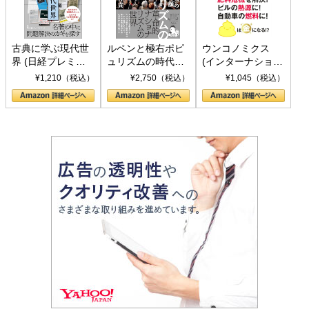
古典に学ぶ現代世
ルペンと極右ポピ
ウンコノミクス
界 (日経プレミア
ュリズムの時代：
(インターナショナ
シリーズ)
〈ヤヌス〉の二つ
ル新書)
¥1,210（税込）
¥2,750（税込）
¥1,045（税込）
の顔