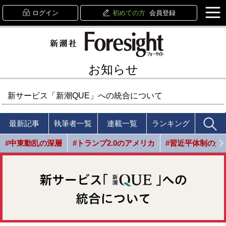
ログイン
初めての方
会員登録
お知らせ
新サービス「新潮QUE」への統合について
最新記事
執筆者一覧
連載一覧
ランキング
#中東動乱の深層
#トランプ2.0のアメリカ
#習近平体制の光