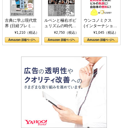
古典に学ぶ現代世
ルペンと極右ポピ
ウンコノミクス
界 (日経プレミア
ュリズムの時代：
(インターナショナ
シリーズ)
〈ヤヌス〉の二つ
ル新書)
¥1,210（税込）
¥2,750（税込）
¥1,045（税込）
の顔