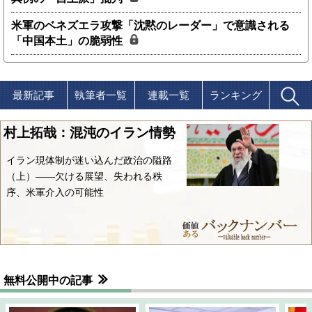
米軍のベネズエラ攻撃「沈黙のレーダー」で意識される
「中国本土」の脆弱性
最新記事
執筆者一覧
連載一覧
ランキング
村上拓哉：混沌のイラン情勢
イラン現体制が迷い込んだ政治の隘路
（上）――欠ける展望、失われる秩
序、米軍介入の可能性
無料公開中の記事