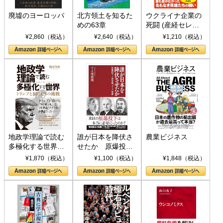
廃墟のヨーロッパ
北方領土を知るた
ウクライナ企業の
めの63章
死闘 (産経セレク
ト S 039)
¥2,860（税込）
¥2,640（税込）
¥1,210（税込）
地政学理論で読む
誰が日本を降伏さ
農業ビジネス
多極化する世界：
せたか 原爆投
トランプとBRICS
下、ソ連参戦、そ
¥1,870（税込）
¥1,100（税込）
¥1,848（税込）
の挑戦
して聖断 (PHP新
書)