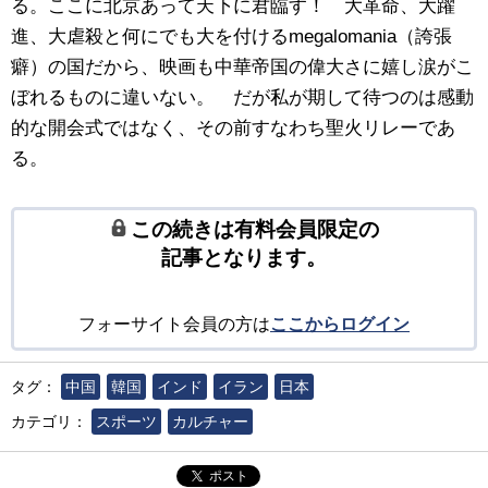
る。ここに北京あって天下に君臨す！ 大革命、大躍
進、大虐殺と何にでも大を付けるmegalomania（誇張
癖）の国だから、映画も中華帝国の偉大さに嬉し涙がこ
ぼれるものに違いない。 だが私が期して待つのは感動
的な開会式ではなく、その前すなわち聖火リレーであ
る。
この続きは有料会員限定の
記事となります。
フォーサイト会員の方は
ここからログイン
タグ：
中国
韓国
インド
イラン
日本
カテゴリ：
スポーツ
カルチャー
ポスト