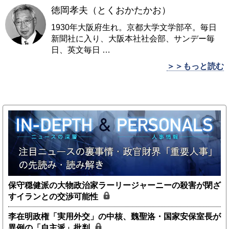
徳岡孝夫（とくおかたかお）
1930年大阪府生れ。京都大学文学部卒。毎日
新聞社に入り、大阪本社社会部、サンデー毎
日、英文毎日
…
＞＞もっと読む
保守穏健派の大物政治家ラーリージャーニーの殺害が閉ざ
すイランとの交渉可能性
李在明政権「実用外交」の中核、魏聖洛・国家安保室長が
異例の「自主派」批判