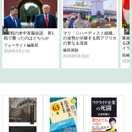
4連戦の米中首脳会談、第1
マリ「ジハーディスト組織」
「エ
戦で勝ったのはどちらか
の攻勢が示唆する西アフリカ
東南
の更なる混迷
る課
フォーサイト編集部
イラ
篠田英朗
2026年5月17日
高橋
2026年5月15日
202