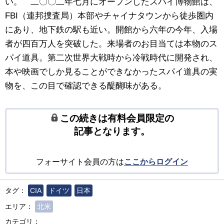
い。 二〇〇二年七月にオープンしたスパイ博物館は、
FBI（連邦捜査局）本部やチャイナタウンから徒歩圏内
にあり、地下鉄の駅も近い。開館から六年の今年、入場
者が四百万人を突破した。来場者のお目当ては本物のス
パイ道具。第二次世界大戦時から冷戦時代に開発され、
本や映画でしか見ることができなかったスパイ道具の実
物を、この目で確認できる醍醐味がある。
この続きは有料会員限定の
記事となります。
フォーサイト会員の方は
ここからログイン
タグ：
CIA
ドイツ
日本
エリア：
北米
カテゴリ：