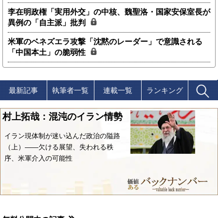
李在明政権「実用外交」の中核、魏聖洛・国家安保室長が
異例の「自主派」批判
米軍のベネズエラ攻撃「沈黙のレーダー」で意識される
「中国本土」の脆弱性
最新記事
執筆者一覧
連載一覧
ランキング
村上拓哉：混沌のイラン情勢
イラン現体制が迷い込んだ政治の隘路
（上）――欠ける展望、失われる秩
序、米軍介入の可能性