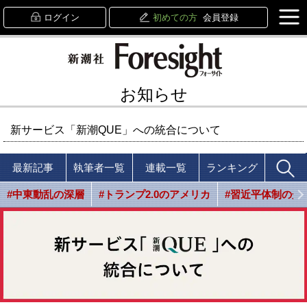
ログイン
初めての方
会員登録
お知らせ
新サービス「新潮QUE」への統合について
最新記事
執筆者一覧
連載一覧
ランキング
#中東動乱の深層
#トランプ2.0のアメリカ
#習近平体制の光