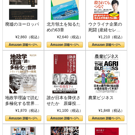
廃墟のヨーロッパ
北方領土を知るた
ウクライナ企業の
めの63章
死闘 (産経セレク
ト S 039)
¥2,860（税込）
¥2,640（税込）
¥1,210（税込）
地政学理論で読む
誰が日本を降伏さ
農業ビジネス
多極化する世界：
せたか 原爆投
トランプとBRICS
下、ソ連参戦、そ
¥1,870（税込）
¥1,100（税込）
¥1,848（税込）
の挑戦
して聖断 (PHP新
書)