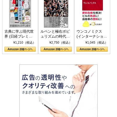
古典に学ぶ現代世
ルペンと極右ポピ
ウンコノミクス
界 (日経プレミア
ュリズムの時代：
(インターナショナ
シリーズ)
〈ヤヌス〉の二つ
ル新書)
¥1,210（税込）
¥2,750（税込）
¥1,045（税込）
の顔