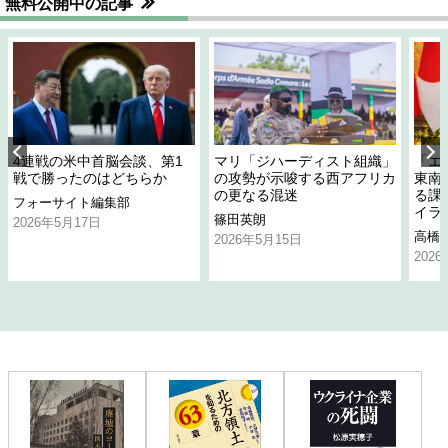
無料公開中の記事
4連戦の米中首脳会談、第1
マリ「ジハーディスト組織」
「エ
戦で勝ったのはどちらか
の攻勢が示唆する西アフリカ
東南
の更なる混迷
る課
フォーサイト編集部
イラ
篠田英朗
2026年5月17日
高橋
2026年5月15日
202