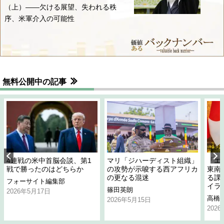
（上）――欠ける展望、失われる秩
序、米軍介入の可能性
無料公開中の記事
4連戦の米中首脳会談、第1
マリ「ジハーディスト組織」
「エ
戦で勝ったのはどちらか
の攻勢が示唆する西アフリカ
東南
の更なる混迷
る課
フォーサイト編集部
イラ
篠田英朗
2026年5月17日
高橋
2026年5月15日
202