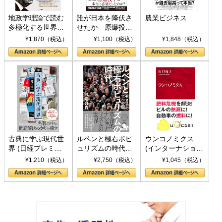
地政学理論で読む
誰が日本を降伏さ
農業ビジネス
多極化する世界：
せたか 原爆投
トランプとBRICS
下、ソ連参戦、そ
¥1,870（税込）
¥1,100（税込）
¥1,848（税込）
の挑戦
して聖断 (PHP新
書)
古典に学ぶ現代世
ルペンと極右ポピ
ウンコノミクス
界 (日経プレミア
ュリズムの時代：
(インターナショナ
シリーズ)
〈ヤヌス〉の二つ
ル新書)
¥1,210（税込）
¥2,750（税込）
¥1,045（税込）
の顔