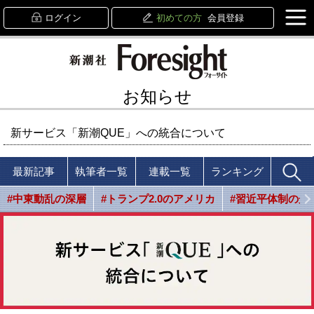
ログイン
初めての方
会員登録
お知らせ
新サービス「新潮QUE」への統合について
最新記事
執筆者一覧
連載一覧
ランキング
#中東動乱の深層
#トランプ2.0のアメリカ
#習近平体制の光