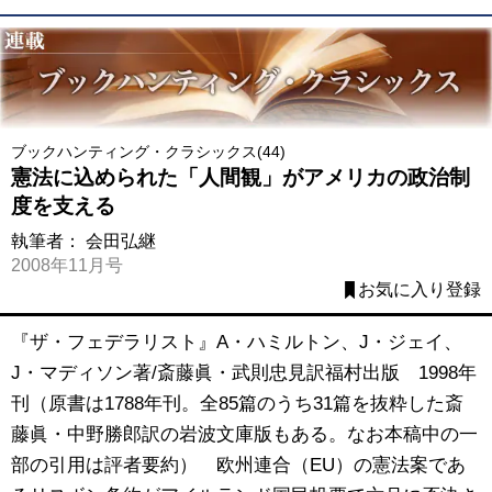
ブックハンティング・クラシックス(44)
憲法に込められた「人間観」がアメリカの政治制
度を支える
執筆者：
会田弘継
2008年11月号
お気に入り登録
『ザ・フェデラリスト』A・ハミルトン、J・ジェイ、
J・マディソン著/斎藤眞・武則忠見訳福村出版 1998年
刊（原書は1788年刊。全85篇のうち31篇を抜粋した斎
藤眞・中野勝郎訳の岩波文庫版もある。なお本稿中の一
部の引用は評者要約） 欧州連合（EU）の憲法案であ