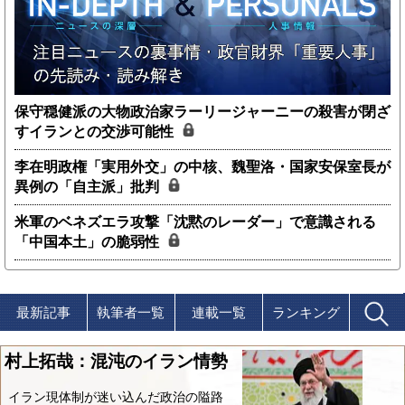
保守穏健派の大物政治家ラーリージャーニーの殺害が閉ざ
すイランとの交渉可能性
李在明政権「実用外交」の中核、魏聖洛・国家安保室長が
異例の「自主派」批判
米軍のベネズエラ攻撃「沈黙のレーダー」で意識される
「中国本土」の脆弱性
最新記事
執筆者一覧
連載一覧
ランキング
村上拓哉：混沌のイラン情勢
イラン現体制が迷い込んだ政治の隘路