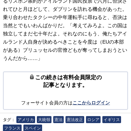
るリスボン条約がアイルランド国民投票で六月に否決さ
れてひと月ほどして、ダブリンを訪れる機会があった。
乗り合わせたタクシーの中年運転手に尋ねると、否決は
当然とでもいわんばかりだ。「考えてみろよ。この国は
独立してまだ七十年だよ。それなのにもう、俺たちアイ
ルランド人自身が決めるべきことを今度は（EUの本部
がある）ブリュッセルの官僚どもが奪ってしまおうとい
うんだから……」
この続きは有料会員限定の
記事となります。
フォーサイト会員の方は
ここからログイン
タグ：
アメリカ
大統領
憲法
憲法改正
ロシア
イギリス
フランス
スペイン