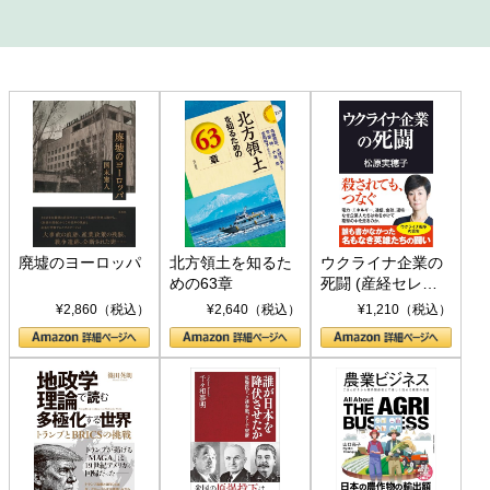
廃墟のヨーロッパ
北方領土を知るた
ウクライナ企業の
めの63章
死闘 (産経セレク
ト S 039)
¥2,860（税込）
¥2,640（税込）
¥1,210（税込）