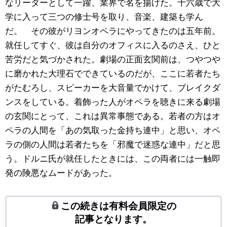
なリーダーとして一躍、業界で名を揚げた。十六歳で大
学に入って三つの修士号を取り、音楽、建築も学ん
だ。 その彼がリヨンオペラにやってきたのは五年前。
就任してすぐ、彼は自分のオフィスに入るのさえ、ひと
苦労だと気づかされた。劇場の正面玄関前は、つやつや
に磨かれた大理石でできているのだが、ここに若者たち
がたむろし、スピーカーを大音量でかけて、ブレイクダ
ンスをしている。着飾った人がオペラを聴きに来る劇場
の玄関にとって、これは異常事態である。若者の方はオ
ペラの人間を「あの気取った金持ち連中」と思い、オペ
ラの側の人間は若者たちを「邪魔で迷惑な連中」だと思
う。ドルニ氏が就任したときには、この両者には一触即
発の険悪なムードがあった。
この続きは有料会員限定の
記事となります。