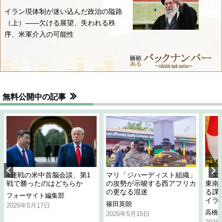
イラン現体制が迷い込んだ政治の隘路
（上）――欠ける展望、失われる秩
序、米軍介入の可能性
無料公開中の記事
4連戦の米中首脳会談、第1
マリ「ジハーディスト組織」
「エ
戦で勝ったのはどちらか
の攻勢が示唆する西アフリカ
東南
の更なる混迷
る課
フォーサイト編集部
イラ
篠田英朗
2026年5月17日
高橋
2026年5月15日