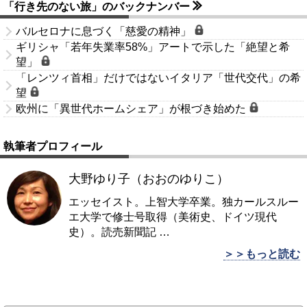
「行き先のない旅」のバックナンバー
バルセロナに息づく「慈愛の精神」
ギリシャ「若年失業率58%」アートで示した「絶望と希
望」
「レンツィ首相」だけではないイタリア「世代交代」の希
望
欧州に「異世代ホームシェア」が根づき始めた
執筆者プロフィール
大野ゆり子（おおのゆりこ）
エッセイスト。上智大学卒業。独カールスルー
エ大学で修士号取得（美術史、ドイツ現代
史）。読売新聞記
…
＞＞もっと読む