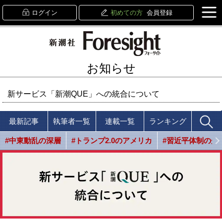
ログイン
初めての方
会員登録
お知らせ
新サービス「新潮QUE」への統合について
最新記事
執筆者一覧
連載一覧
ランキング
#中東動乱の深層
#トランプ2.0のアメリカ
#習近平体制の光