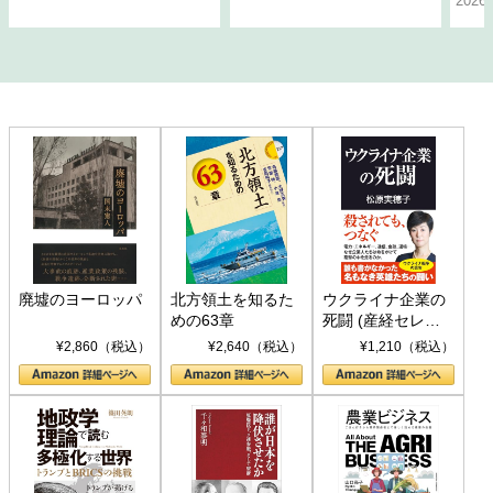
202
廃墟のヨーロッパ
北方領土を知るた
ウクライナ企業の
めの63章
死闘 (産経セレク
ト S 039)
¥2,860（税込）
¥2,640（税込）
¥1,210（税込）