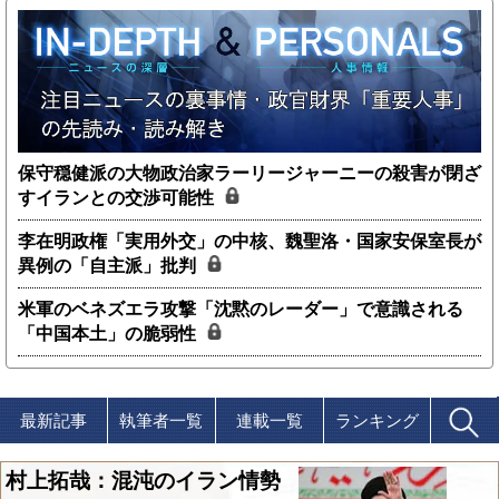
保守穏健派の大物政治家ラーリージャーニーの殺害が閉ざ
すイランとの交渉可能性
李在明政権「実用外交」の中核、魏聖洛・国家安保室長が
異例の「自主派」批判
米軍のベネズエラ攻撃「沈黙のレーダー」で意識される
「中国本土」の脆弱性
最新記事
執筆者一覧
連載一覧
ランキング
村上拓哉：混沌のイラン情勢