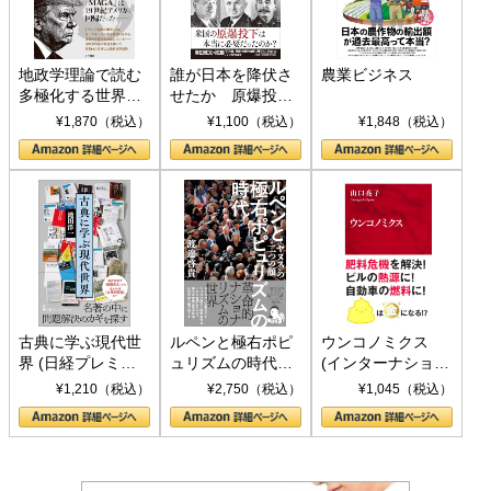
地政学理論で読む
誰が日本を降伏さ
農業ビジネス
多極化する世界：
せたか 原爆投
トランプとBRICS
下、ソ連参戦、そ
¥1,870（税込）
¥1,100（税込）
¥1,848（税込）
の挑戦
して聖断 (PHP新
書)
古典に学ぶ現代世
ルペンと極右ポピ
ウンコノミクス
界 (日経プレミア
ュリズムの時代：
(インターナショナ
シリーズ)
〈ヤヌス〉の二つ
ル新書)
¥1,210（税込）
¥2,750（税込）
¥1,045（税込）
の顔