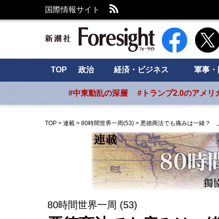
RSS
国際情報サイト
新潮社 Foresig
TOP
政治
経済・ビジネス
軍事・
#中東動乱の深層
#トランプ2.0のアメリ
TOP
>
連載
>
80時間世界一周(53)
>
悪徳商法でも痛みは一緒？ 上
80時間世界一周 (53)