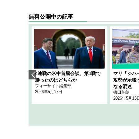
無料公開中の記事
艦隊」構想
4連戦の米中首脳会談、第1戦で
マリ「ジハ
「空白」
勝ったのはどちらか
攻勢が示唆
フォーサイト編集部
のか
なる混迷
2026年5月17日
篠田英朗
2026年5月15