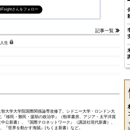
@Fsightさんをフォロー
記事一覧
な人生
。上智大学大学院国際関係論専攻修了。シドニー大学・ロンドン大
書に『移民・難民・援助の政治学』（勁草書房、アジア・太平洋賞
（中公新書）、『国際テロネットワーク』（講談社現代新書）、
、『世界を動かす海賊』(ちくま新書）など。