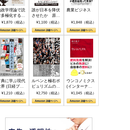
地政学理論で読
誰が日本を降伏
農業ビジネス
む多極化する世
させたか 原爆
界：トランプと
投下、ソ連参
¥1,870（税込）
¥1,100（税込）
¥1,848（税込）
RICSの挑戦
戦、そして聖断
(PHP新書)
古典に学ぶ現代
ルペンと極右ポ
ウンコノミクス
世界 (日経プレ
ピュリズムの時
(インターナシ
ミアシリーズ)
代：〈ヤヌス〉
ョナル新書)
¥1,210（税込）
¥2,750（税込）
¥1,045（税込）
の二つの顔