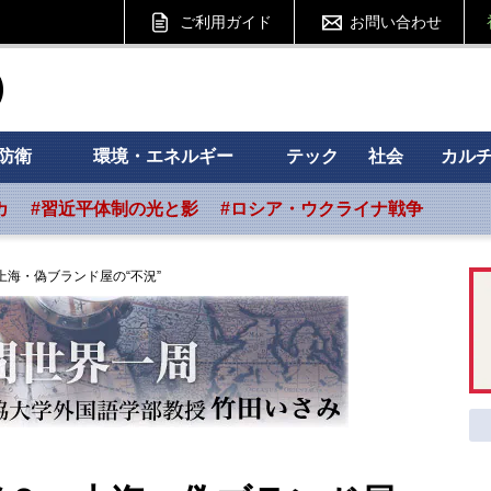
ご利用ガイド
お問い合わせ
ht フォーサイト
防衛
環境・エネルギー
テック
社会
カル
カ
#習近平体制の光と影
#ロシア・ウクライナ戦争
海・偽ブランド屋の“不況”