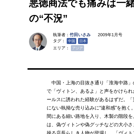
悪徳商法でも痛みは一
の“不況”
執筆者：
竹田いさみ
2009年1月号
タグ：
中国
日本
エリア：
アジア
中国・上海の目抜き通り「淮海中路」
で「ヴィトン、あるよ」と声をかけられ
ールスに誘われた経験があるはずだ。「
にない執拗な売り込みに“違和感”を抱
間にある細い路地を入り、木製の階段を
は、偽ヴィトンや偽グッチなどの大小さ
操る店長らしき人物が登場し、「ヴィト