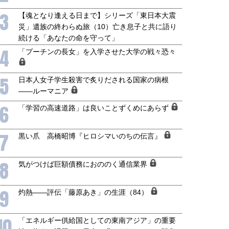
3
【魂となり逢える日まで】シリーズ「東日本大震
災」遺族の終わらぬ旅（10）亡き息子と共に語り
続ける「あなたの命を守って」
4
「プーチンの長女」を入学させた大学の戦々恐々
5
日本人女子学生殺害で炙りだされる国家の病根
――ルーマニア
6
「学習の高速道路」は良いことずくめにあらず
7
黒い爪 高橋昭博『ヒロシマいのちの伝言』
8
気がつけば巨額債務におののく通信業界
9
灼熱――評伝「藤原あき」の生涯（84）
10
「エネルギー供給国としての東南アジア」の重要