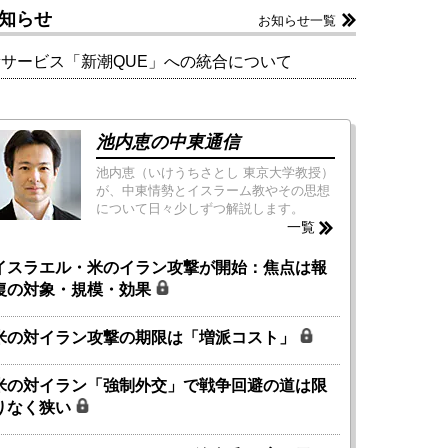
知らせ
お知らせ一覧
新サービス「新潮QUE」への統合について
池内恵の中東通信
池内恵（いけうちさとし 東京大学教授）
が、中東情勢とイスラーム教やその思想
について日々少しずつ解説します。
一覧
イスラエル・米のイラン攻撃が開始：焦点は報
復の対象・規模・効果
米の対イラン攻撃の期限は「増派コスト」
米の対イラン「強制外交」で戦争回避の道は限
りなく狭い