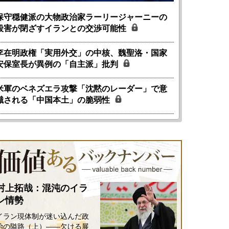
保守穏健派の大物政治家ラーリージャーニーの
殺害が閉ざすイランとの交渉可能性
李在明政権「実用外交」の中核、魏聖洛・国家
安保室長が異例の「自主派」批判
米軍のベネズエラ攻撃「沈黙のレーダー」で意
識される「中国本土」の脆弱性
村上拓哉：混沌のイラ
ン情勢
イラン現体制が迷い込んだ政
治の隘路（上）――欠ける展