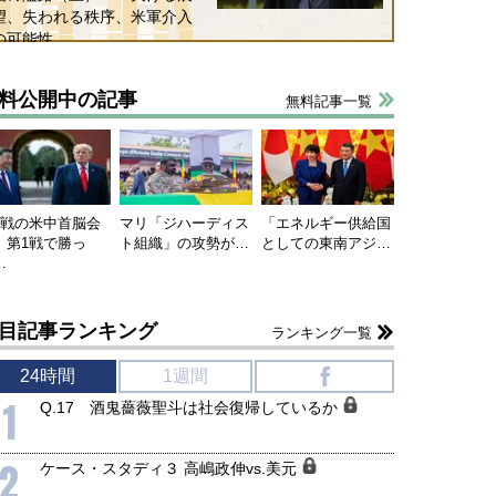
望、失われる秩序、米軍介入
の可能性
料公開中の記事
無料記事一覧
連戦の米中首脳会
マリ「ジハーディス
「エネルギー供給国
、第1戦で勝っ
ト組織」の攻勢が…
としての東南アジ…
国にも理解してほしい「極東
ホルムズ海峡危機で加速したエ
…
905年体制」における日米韓安
ネルギー転換が「中国依存」に
保障協力の意味
行き着くリスク
目記事ランキング
和泰明
小山堅
ランキング一覧
6年5月15日
2026年5月14日
24時間
1週間
f
1
Q.17 酒鬼薔薇聖斗は社会復帰しているか
2
ケース・スタディ３ 高嶋政伸vs.美元