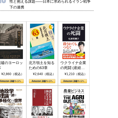
性と抱える課題――日本に求められるイラン戦争
下の連携
廃墟のヨーロッ
北方領土を知る
ウクライナ企業
パ
ための63章
の死闘 (産経セ
レクト S 039)
¥2,860（税込）
¥2,640（税込）
¥1,210（税込）