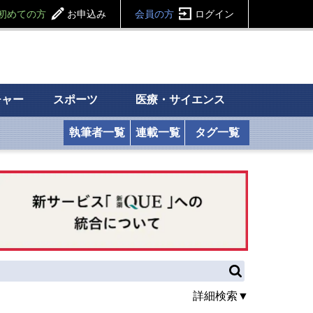
初めての方
お申込み
会員の方
ログイン
チャー
スポーツ
医療・サイエンス
執筆者一覧
連載一覧
タグ一覧
詳細検索▼