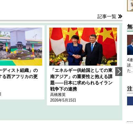
記事一覧
無
4
談
ーディスト組織」の
「エネルギー供給国としての東
韓
た
する西アフリカの更
南アジア」の重要性と抱える課
1
題――日本に求められるイラン
全
注
千々
戦争下の連携
日
202
高橋雅英
2026年5月15日