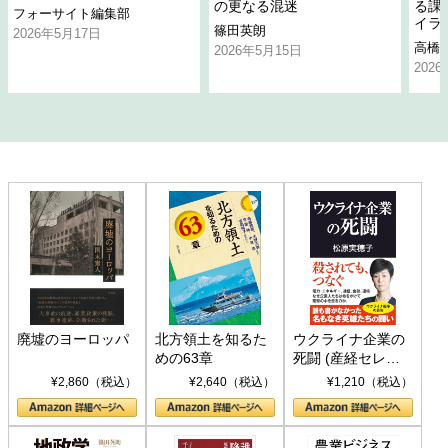
の更なる混迷
る課
フォーサイト編集部
イラ
篠田英朗
2026年5月17日
高橋
2026年5月15日
202
廃墟のヨーロッパ
北方領土を知るた
ウクライナ企業の
めの63章
死闘 (産経セレク
ト S 039)
¥2,860（税込）
¥2,640（税込）
¥1,210（税込）