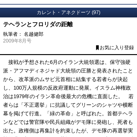
カレント・アネクドーツ (97)
テヘランとフロリダの距離
執筆者：
名越健郎
2009年8月号
お気に入り登録
接戦が予想された6月のイラン大統領選は、保守強硬
派・アフマディネジャド大統領の圧勝と発表されたこと
から、改革派のムサビ元首相に結集する若者らが決起
し、100万人規模の反政府運動に発展。イスラム神権政
治は1979年のイラン革命後最大の危機に直面した。 若
者らは「不正選挙」に抗議してグリーンのシャツや横断
幕を掲げて行進。「緑の革命」と呼ばれた。首都テヘラ
ンなどでは警官隊や民兵組織がデモ隊に発砲し、死者も
出た。政権側は再集計を約束したが、デモ隊の再選挙実