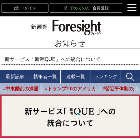
ログイン
初めての方
会員登録
お知らせ
新サービス「新潮QUE」への統合について
最新記事
執筆者一覧
連載一覧
ランキング
#中東動乱の深層
#トランプ2.0のアメリカ
#習近平体制の光