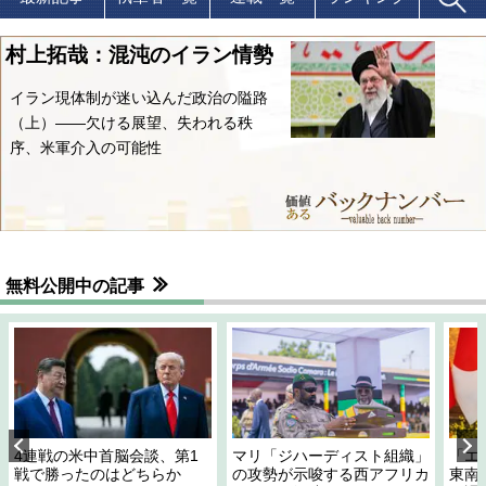
村上拓哉：混沌のイラン情勢
イラン現体制が迷い込んだ政治の隘路
（上）――欠ける展望、失われる秩
序、米軍介入の可能性
無料公開中の記事
4連戦の米中首脳会談、第1
マリ「ジハーディスト組織」
「エ
戦で勝ったのはどちらか
の攻勢が示唆する西アフリカ
東南