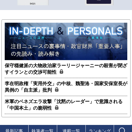
保守穏健派の大物政治家ラーリージャーニーの殺害が閉ざ
すイランとの交渉可能性
李在明政権「実用外交」の中核、魏聖洛・国家安保室長が
異例の「自主派」批判
米軍のベネズエラ攻撃「沈黙のレーダー」で意識される
「中国本土」の脆弱性
最新記事
執筆者一覧
連載一覧
ランキング