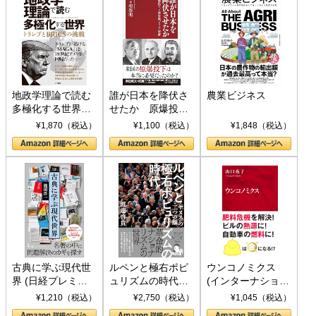
地政学理論で読む
誰が日本を降伏さ
農業ビジネス
多極化する世界：
せたか 原爆投
トランプとBRICS
下、ソ連参戦、そ
¥1,870（税込）
¥1,100（税込）
¥1,848（税込）
の挑戦
して聖断 (PHP新
書)
古典に学ぶ現代世
ルペンと極右ポピ
ウンコノミクス
界 (日経プレミア
ュリズムの時代：
(インターナショナ
シリーズ)
〈ヤヌス〉の二つ
ル新書)
¥1,210（税込）
¥2,750（税込）
¥1,045（税込）
の顔