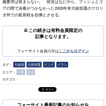
施要求は収まらない。 状況はなにやら、ブッシュとゴ
アの間で決着がつかなかった2000年米大統領選のフロリ
ダ州での延長戦を彷彿とさせる。
この続きは有料会員限定の
記事となります。
フォーサイト会員の方は
ここからログイン
タグ：
大統領
大統領選
インド
イラン
エリア：
中東
北米
カテゴリ：
ポスト
フォーサイト最新記事のお知らせを