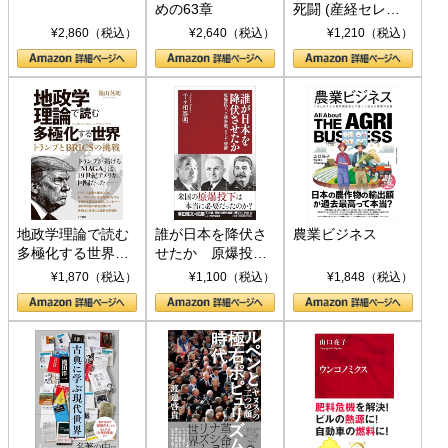
めの63章
死闘 (産経セレク
ト S 039)
¥2,860（税込）
¥2,640（税込）
¥1,210（税込）
地政学理論で読む
誰が日本を降伏さ
農業ビジネス
多極化する世界：
せたか 原爆投
トランプとBRICS
下、ソ連参戦、そ
¥1,870（税込）
¥1,100（税込）
¥1,848（税込）
の挑戦
して聖断 (PHP新
書)