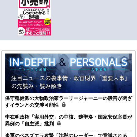
保守穏健派の大物政治家ラーリージャーニーの殺害が閉ざ
すイランとの交渉可能性
李在明政権「実用外交」の中核、魏聖洛・国家安保室長が
異例の「自主派」批判
米軍のベネズエラ攻撃「沈黙のレーダー」で意識される