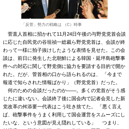
「反菅」勢力の戦略は （C）時事
菅直人首相に招かれて11月24日午後の与野党党首会談
に応じた自民党の谷垣禎一総裁ら野党党首は、会談が終
わって一様に拍子抜けしたような表情を見せた。この会
談は、前日に発生した北朝鮮による韓国・延坪島砲撃事
件への対応に関して野党側に協力を要請する目的で開か
れた。だが、菅首相の口から語られるのは、 「今まで
報道で知らされた情報ばかり」（野党党首）だった。
何のための会談だったのか――。多くの党首がそう感
じたに違いない。会談終了後に国会内で記者会見した新
党改革の舛添要一代表はこう吐き捨てた。 「悪く言え
ば、砲撃事件をうまく利用して国会運営をスムーズにし
たいな、という意図が見え隠れしている」 つまり、