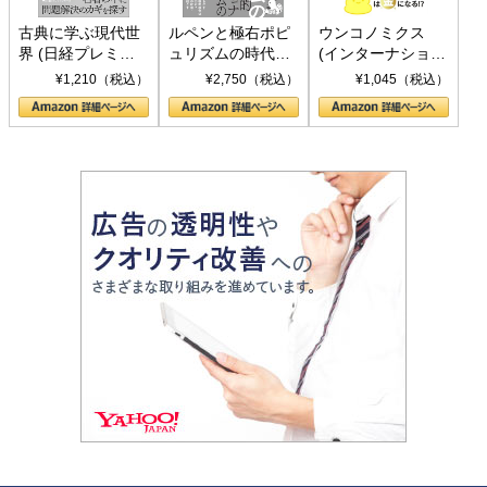
古典に学ぶ現代世
ルペンと極右ポピ
ウンコノミクス
界 (日経プレミア
ュリズムの時代：
(インターナショナ
シリーズ)
〈ヤヌス〉の二つ
ル新書)
¥1,210（税込）
¥2,750（税込）
¥1,045（税込）
の顔