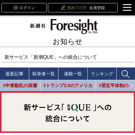
ログイン
初めての方
会員登録
お知らせ
新サービス「新潮QUE」への統合について
最新記事
執筆者一覧
連載一覧
ランキング
#中東動乱の深層
#トランプ2.0のアメリカ
#習近平体制の光