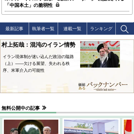
「中国本土」の脆弱性
最新記事
執筆者一覧
連載一覧
ランキング
村上拓哉：混沌のイラン情勢
イラン現体制が迷い込んだ政治の隘路
（上）――欠ける展望、失われる秩
序、米軍介入の可能性
無料公開中の記事