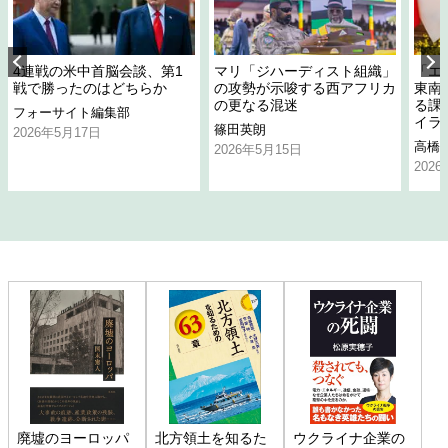
4連戦の米中首脳会談、第1
マリ「ジハーディスト組織」
「エ
戦で勝ったのはどちらか
の攻勢が示唆する西アフリカ
東南
の更なる混迷
る課
フォーサイト編集部
イラ
篠田英朗
2026年5月17日
高橋
2026年5月15日
202
廃墟のヨーロッパ
北方領土を知るた
ウクライナ企業の