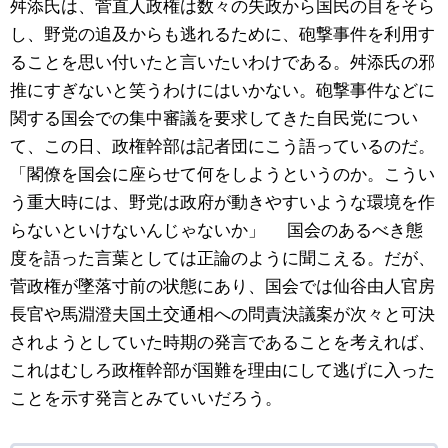
舛添氏は、菅直人政権は数々の失政から国民の目をそら
し、野党の追及からも逃れるために、砲撃事件を利用す
ることを思い付いたと言いたいわけである。舛添氏の邪
推にすぎないと笑うわけにはいかない。砲撃事件などに
関する国会での集中審議を要求してきた自民党につい
て、この日、政権幹部は記者団にこう語っているのだ。
「閣僚を国会に座らせて何をしようというのか。こうい
う重大時には、野党は政府が動きやすいような環境を作
らないといけないんじゃないか」 国会のあるべき態
度を語った言葉としては正論のように聞こえる。だが、
菅政権が墜落寸前の状態にあり、国会では仙谷由人官房
長官や馬淵澄夫国土交通相への問責決議案が次々と可決
されようとしていた時期の発言であることを考えれば、
これはむしろ政権幹部が国難を理由にして逃げに入った
ことを示す発言とみていいだろう。