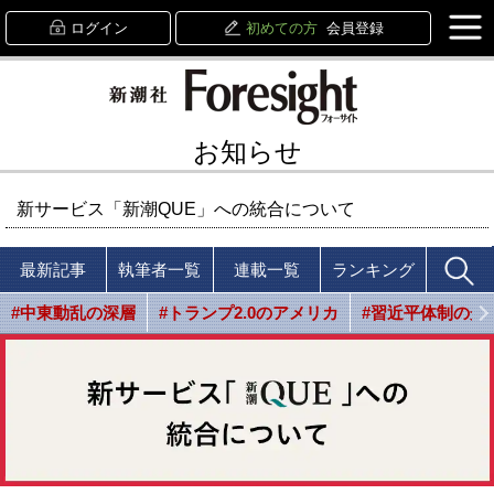
ログイン
初めての方
会員登録
お知らせ
新サービス「新潮QUE」への統合について
最新記事
執筆者一覧
連載一覧
ランキング
#中東動乱の深層
#トランプ2.0のアメリカ
#習近平体制の光