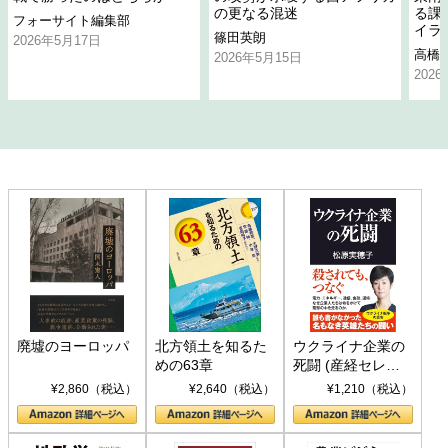
の更なる混迷
る課
フォーサイト編集部
イラ
篠田英朗
2026年5月17日
高橋
2026年5月15日
202
廃墟のヨーロッパ
北方領土を知るた
ウクライナ企業の
めの63章
死闘 (産経セレク
ト S 039)
¥2,860（税込）
¥2,640（税込）
¥1,210（税込）