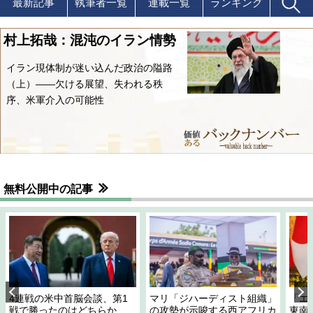
最新記事
執筆者一覧
連載一覧
ランキング
村上拓哉：混沌のイラン情勢
イラン現体制が迷い込んだ政治の隘路
（上）――欠ける展望、失われる秩
序、米軍介入の可能性
無料公開中の記事
4連戦の米中首脳会談、第1
マリ「ジハーディスト組織」
「エ
戦で勝ったのはどちらか
の攻勢が示唆する西アフリカ
東南