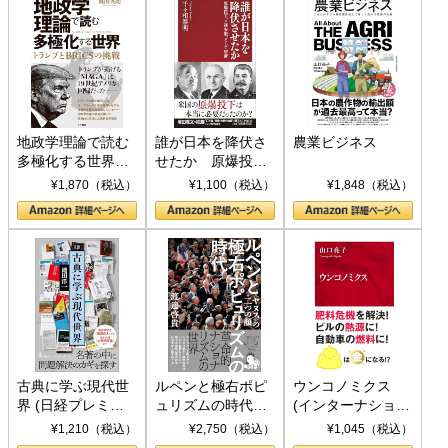
地政学理論で読む
誰が日本を降伏さ
農業ビジネス
多極化する世界：
せたか 原爆投
トランプとBRICS
下、ソ連参戦、そ
¥1,870（税込）
¥1,100（税込）
¥1,848（税込）
の挑戦
して聖断 (PHP新
書)
古典に学ぶ現代世
ルペンと極右ポピ
ウンコノミクス
界 (日経プレミア
ュリズムの時代：
(インターナショナ
シリーズ)
〈ヤヌス〉の二つ
ル新書)
¥1,210（税込）
¥2,750（税込）
¥1,045（税込）
の顔