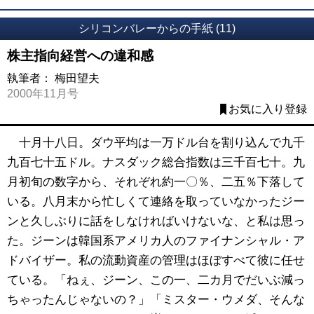
シリコンバレーからの手紙 (11)
株主指向経営への違和感
執筆者：
梅田望夫
2000年11月号
お気に入り登録
十月十八日。ダウ平均は一万ドル台を割り込んで九千
九百七十五ドル。ナスダック総合指数は三千百七十。九
月初旬の数字から、それぞれ約一〇％、二五％下落して
いる。八月末から忙しくて連絡を取っていなかったジー
ンと久しぶりに話をしなければいけないな、と私は思っ
た。ジーンは韓国系アメリカ人のファイナンシャル・ア
ドバイザー。私の流動資産の管理はほぼすべて彼に任せ
ている。「ねぇ、ジーン、この一、二カ月でだいぶ減っ
ちゃったんじゃないの？」「ミスター・ウメダ、そんな