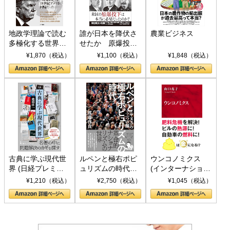
地政学理論で読む
誰が日本を降伏さ
農業ビジネス
多極化する世界：
せたか 原爆投
トランプとBRICS
下、ソ連参戦、そ
¥1,870（税込）
¥1,100（税込）
¥1,848（税込）
の挑戦
して聖断 (PHP新
書)
古典に学ぶ現代世
ルペンと極右ポピ
ウンコノミクス
界 (日経プレミア
ュリズムの時代：
(インターナショナ
シリーズ)
〈ヤヌス〉の二つ
ル新書)
¥1,210（税込）
¥2,750（税込）
¥1,045（税込）
の顔