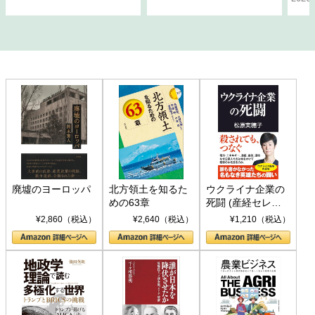
廃墟のヨーロッパ
北方領土を知るた
ウクライナ企業の
めの63章
死闘 (産経セレク
ト S 039)
¥2,860（税込）
¥2,640（税込）
¥1,210（税込）