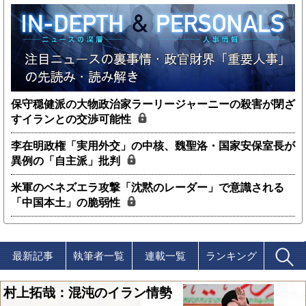
保守穏健派の大物政治家ラーリージャーニーの殺害が閉ざ
すイランとの交渉可能性
李在明政権「実用外交」の中核、魏聖洛・国家安保室長が
異例の「自主派」批判
米軍のベネズエラ攻撃「沈黙のレーダー」で意識される
「中国本土」の脆弱性
最新記事
執筆者一覧
連載一覧
ランキング
村上拓哉：混沌のイラン情勢