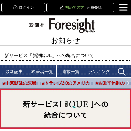
ログイン
初めての方
会員登録
お知らせ
新サービス「新潮QUE」への統合について
最新記事
執筆者一覧
連載一覧
ランキング
#中東動乱の深層
#トランプ2.0のアメリカ
#習近平体制の光