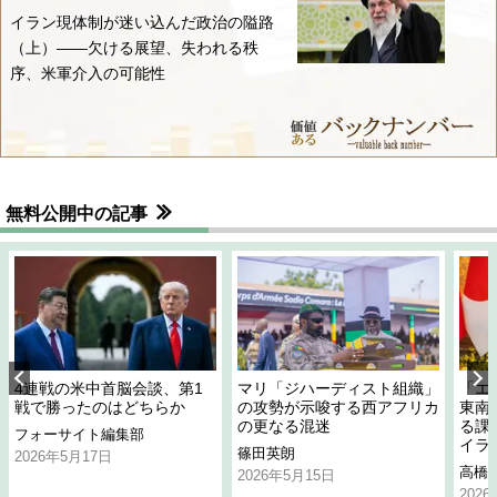
イラン現体制が迷い込んだ政治の隘路
（上）――欠ける展望、失われる秩
序、米軍介入の可能性
無料公開中の記事
4連戦の米中首脳会談、第1
マリ「ジハーディスト組織」
「エ
戦で勝ったのはどちらか
の攻勢が示唆する西アフリカ
東南
の更なる混迷
る課
フォーサイト編集部
イラ
篠田英朗
2026年5月17日
高橋
2026年5月15日
202