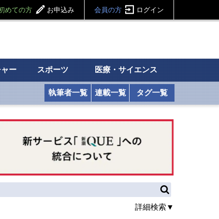
初めての方
お申込み
会員の方
ログイン
チャー
スポーツ
医療・サイエンス
執筆者一覧
連載一覧
タグ一覧
詳細検索▼