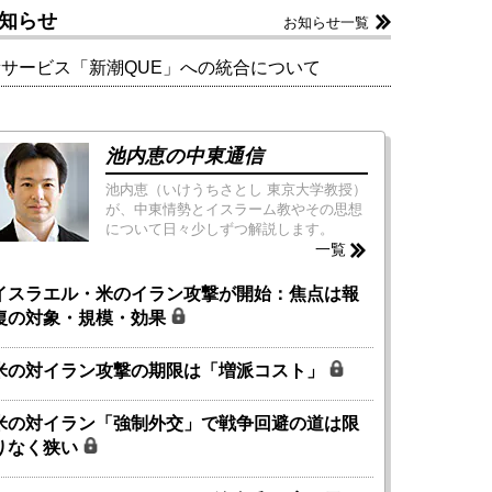
知らせ
お知らせ一覧
新サービス「新潮QUE」への統合について
池内恵の中東通信
池内恵（いけうちさとし 東京大学教授）
が、中東情勢とイスラーム教やその思想
について日々少しずつ解説します。
一覧
イスラエル・米のイラン攻撃が開始：焦点は報
復の対象・規模・効果
米の対イラン攻撃の期限は「増派コスト」
米の対イラン「強制外交」で戦争回避の道は限
りなく狭い