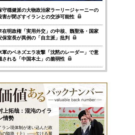
保守穏健派の大物政治家ラーリージャーニーの
殺害が閉ざすイランとの交渉可能性
李在明政権「実用外交」の中核、魏聖洛・国家
安保室長が異例の「自主派」批判
米軍のベネズエラ攻撃「沈黙のレーダー」で意
識される「中国本土」の脆弱性
村上拓哉：混沌のイラ
ン情勢
イラン現体制が迷い込んだ政
治の隘路（上）――欠ける展