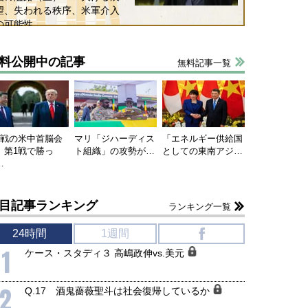
望、失われる秩序、米軍介入
の可能性
料公開中の記事
無料記事一覧
連戦の米中首脳会
マリ「ジハーディス
「エネルギー供給国
、第1戦で勝っ
ト組織」の攻勢が…
としての東南アジ…
…
目記事ランキング
ランキング一覧
24時間
1週間
f
1
ケース・スタディ３ 高嶋政伸vs.美元
2
Q.17 酒鬼薔薇聖斗は社会復帰しているか