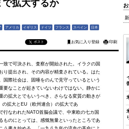
まで拡大するか
お
ア
アメリカ
イギリス
ドイツ
フランス
スペイン
日本
ポスト
お気に入り登録
印刷
一致で可決され、査察が開始された。イラクの国
おり提出され、その内容が精査されている。はた
。国際社会は、固唾をのんで見守っているという
重要なことが起きていないわけではない。静かに
重の拡大とでもいうべき、さらなる変質の動きが
）の拡大とEU（欧州連合）の拡大であ
なわれたNATO首脳会議で、中東欧の七カ国
るものにとっては、感慨無量といったところであ
こう書き始める。「一九八九年の流血の革命によ