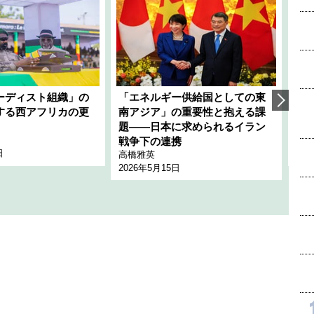
ーディスト組織」の
「エネルギー供給国としての東
韓
する西アフリカの更
南アジア」の重要性と抱える課
1
題――日本に求められるイラン
全
千々
戦争下の連携
日
202
高橋雅英
2026年5月15日