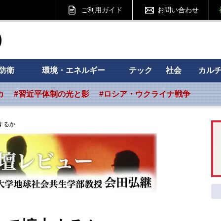
ご利用ガイド
お問い合わせ
ht フォーサイト
防衛
環境・エネルギー
テック
社会
カル
カ
#習近平体制の光と影
#ロシア・ウクライナ戦争
するか