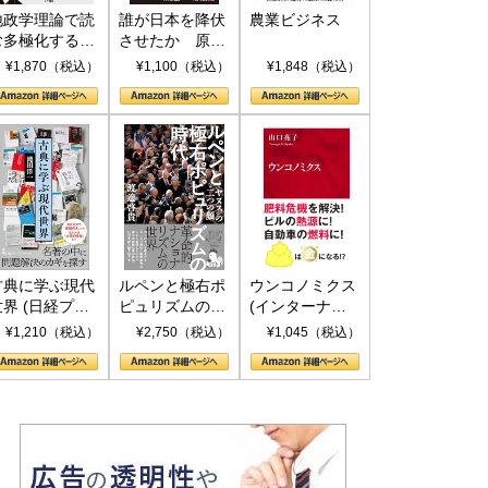
地政学理論で読
誰が日本を降伏
農業ビジネス
む多極化する世
させたか 原爆
界：トランプと
投下、ソ連参
¥1,870（税込）
¥1,100（税込）
¥1,848（税込）
RICSの挑戦
戦、そして聖断
(PHP新書)
古典に学ぶ現代
ルペンと極右ポ
ウンコノミクス
世界 (日経プレ
ピュリズムの時
(インターナシ
ミアシリーズ)
代：〈ヤヌス〉
ョナル新書)
¥1,210（税込）
¥2,750（税込）
¥1,045（税込）
の二つの顔