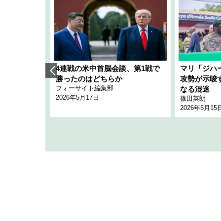
艦隊」構想
4連戦の米中首脳会談、第1戦で
マリ「ジハ
「空白」
勝ったのはどちらか
攻勢が示唆
フォーサイト編集部
のか
なる混迷
2026年5月17日
篠田英朗
2026年5月15