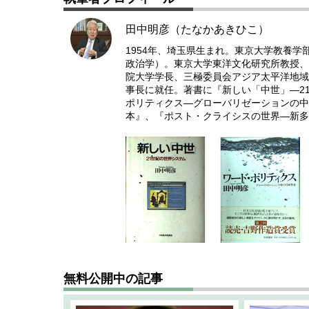
田中明彦（たなかあきひこ）
1954年、埼玉県生まれ。東京大学教養学
政治学）。東京大学東洋文化研究所教授、
院大学学長、三極委員会アジア太平洋地域議
事長に就任。著書に『新しい「中世」―2
ポリティクス―グローバリゼーションの中
本』、『ポスト・クライシスの世界―新多
無料公開中の記事