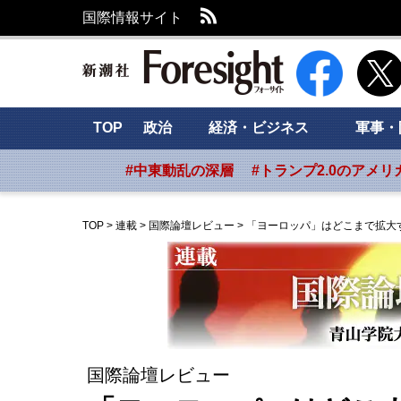
RSS
国際情報サイト
新潮社 Foresig
TOP
政治
経済・ビジネス
軍事・
#中東動乱の深層
#トランプ2.0のアメリ
TOP
>
連載
>
国際論壇レビュー
>
「ヨーロッパ」はどこまで拡大
国際論壇レビュー