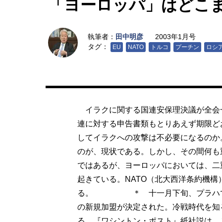
「ヨーロッパ」はどこ
執筆者：
田中明彦
2003年1月号
タグ：
EU
NATO
トルコ
プーチン
ロシ
イラクに関する国連安保理決議が全会
連に対する申告書類もとりあえず期限ど
してイラクへの攻撃は不必要になるのか
のが、現状である。しかし、その間何も
ではあるが、ヨーロッパにおいては、二
起きている。NATO（北大西洋条約機構
る。 ＊ 十一月下旬、プラハで行
の新規加盟が決定された。冷戦時代を知
る。『ワシントン・ポスト』紙社説は、