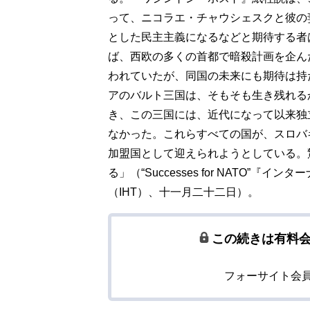
って、ニコラエ・チャウシェスクと彼の
とした民主主義になるなどと期待する者
ば、西欧の多くの首都で暗殺計画を企ん
われていたが、同国の未来にも期待は持
アのバルト三国は、そもそも生き残れる
き、この三国には、近代になって以来独
なかった。これらすべての国が、スロバ
加盟国として迎えられようとしている。
る」（“Successes for NATO”
（IHT）、十一月二十二日）。
この続きは有料
フォーサイト会