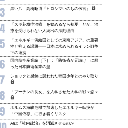
3
黒い爪 高橋昭博『ヒロシマいのちの伝言』
4
「スギ花粉症治療」を始めるなら初夏 だが、治
療を受けられない人続出の深刻理由
5
国にも理解してほしい「極東
ホルムズ海峡危機で加速したエ
「エネルギー供給国としての東南アジア」の重要
905年体制」における日米韓安
ネルギー転換が「中国依存」に
性と抱える課題――日本に求められるイラン戦争
保障協力の意味
行き着くリスク
下の連携
和泰明
小山堅
6
国内航空産業編［下］：「防衛省が元請け」に頼
6年5月15日
2026年5月14日
った日本防衛産業の壁
7
ショックと感銘に襲われた韓国少年とのやり取り
8
「プーチンの長女」を入学させた大学の戦々恐々
9
ホルムズ海峡危機で加速したエネルギー転換が
「中国依存」に行き着くリスク
10
AIは「社内政治」を消滅させるのか