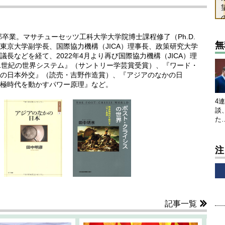
部卒業。マサチューセッツ工科大学大学院博士課程修了（Ph.D.
無
東京大学副学長、国際協力機構（JICA）理事長、政策研究大学
長などを経て、2022年4月より再び国際協力機構（JICA）理
1世紀の世界システム』（サントリー学芸賞受賞）、『ワード・
の日本外交』（読売・吉野作造賞）、『アジアのなかの日
極時代を動かすパワー原理』など。
4
談
た
注
記事一覧