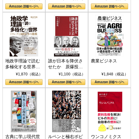
地政学理論で読む
誰が日本を降伏さ
農業ビジネス
多極化する世界：
せたか 原爆投
トランプとBRICS
下、ソ連参戦、そ
¥1,870（税込）
¥1,100（税込）
¥1,848（税込）
の挑戦
して聖断 (PHP新
書)
古典に学ぶ現代世
ルペンと極右ポピ
ウンコノミクス