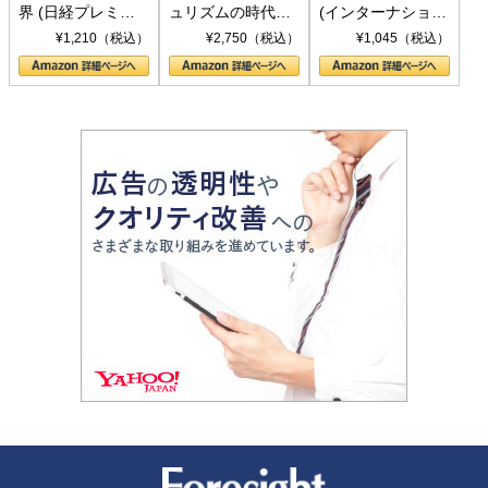
界 (日経プレミア
ュリズムの時代：
(インターナショナ
シリーズ)
〈ヤヌス〉の二つ
ル新書)
¥1,210（税込）
¥2,750（税込）
¥1,045（税込）
の顔
新潮社 Foresight