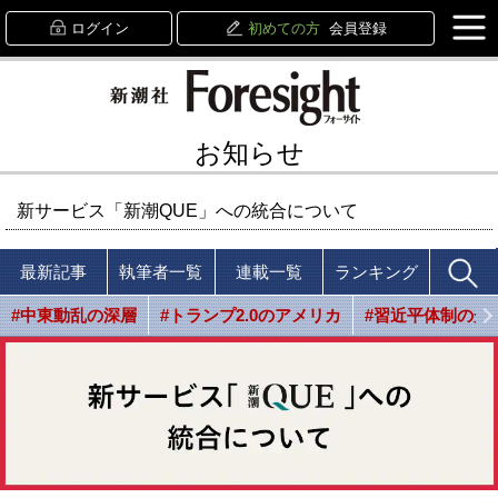
ログイン
初めての方
会員登録
お知らせ
新サービス「新潮QUE」への統合について
最新記事
執筆者一覧
連載一覧
ランキング
#中東動乱の深層
#トランプ2.0のアメリカ
#習近平体制の光