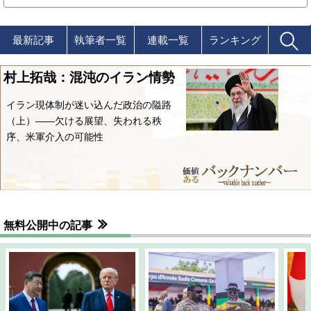
最新記事
執筆者一覧
連載一覧
ランキング
村上拓哉：混沌のイラン情勢
イラン現体制が迷い込んだ政治の隘路
（上）――欠ける展望、失われる秩
序、米軍介入の可能性
無料公開中の記事