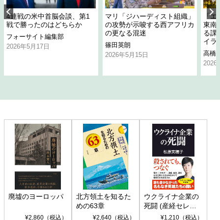
4連戦の米中首脳会談、第1
マリ「ジハーディスト組織」
「エ
戦で勝ったのはどちらか
の攻勢が示唆する西アフリカ
東南
の更なる混迷
る課
フォーサイト編集部
イラ
篠田英朗
2026年5月17日
高橋
2026年5月15日
202
廃墟のヨーロッパ
北方領土を知るた
ウクライナ企業の
めの63章
死闘 (産経セレク
ト S 039)
¥2,860（税込）
¥2,640（税込）
¥1,210（税込）