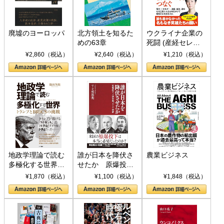
廃墟のヨーロッパ
北方領土を知るた
ウクライナ企業の
めの63章
死闘 (産経セレク
ト S 039)
¥2,860（税込）
¥2,640（税込）
¥1,210（税込）
地政学理論で読む
誰が日本を降伏さ
農業ビジネス
多極化する世界：
せたか 原爆投
トランプとBRICS
下、ソ連参戦、そ
¥1,870（税込）
¥1,100（税込）
¥1,848（税込）
の挑戦
して聖断 (PHP新
書)