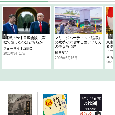
4連戦の米中首脳会談、第1
マリ「ジハーディスト組織」
「エ
戦で勝ったのはどちらか
の攻勢が示唆する西アフリカ
東南
の更なる混迷
る課
フォーサイト編集部
イラ
篠田英朗
2026年5月17日
高橋
2026年5月15日
202