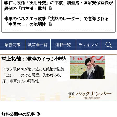
李在明政権「実用外交」の中核、魏聖洛・国家安保室長が
異例の「自主派」批判
米軍のベネズエラ攻撃「沈黙のレーダー」で意識される
「中国本土」の脆弱性
最新記事
執筆者一覧
連載一覧
ランキング
村上拓哉：混沌のイラン情勢
イラン現体制が迷い込んだ政治の隘路
（上）――欠ける展望、失われる秩
序、米軍介入の可能性
無料公開中の記事