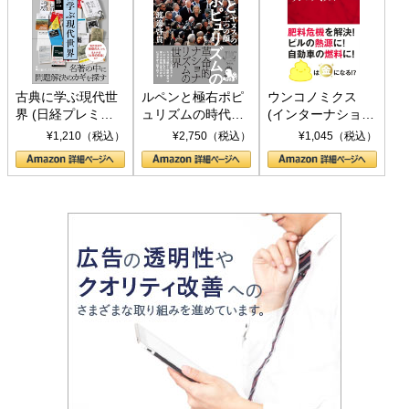
古典に学ぶ現代世
ルペンと極右ポピ
ウンコノミクス
界 (日経プレミア
ュリズムの時代：
(インターナショナ
シリーズ)
〈ヤヌス〉の二つ
ル新書)
¥1,210（税込）
¥2,750（税込）
¥1,045（税込）
の顔