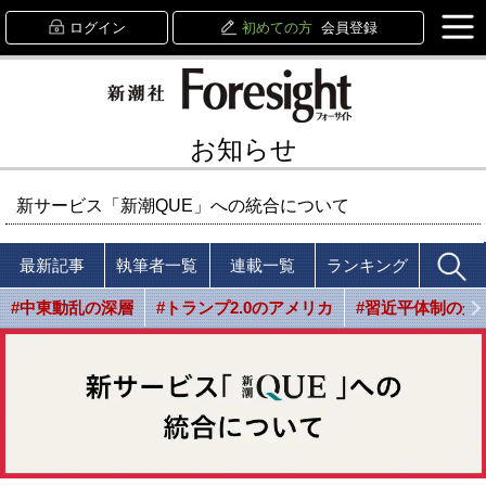
ログイン
初めての方
会員登録
お知らせ
新サービス「新潮QUE」への統合について
最新記事
執筆者一覧
連載一覧
ランキング
#中東動乱の深層
#トランプ2.0のアメリカ
#習近平体制の光