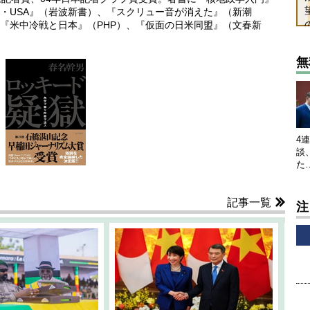
・USA』（岩波新書）、『スクリュー音が消えた』（新潮
『米中冷戦と日本』（PHP）、『仮面の日米同盟』（文春新
無
4
談
た
記事一覧
注