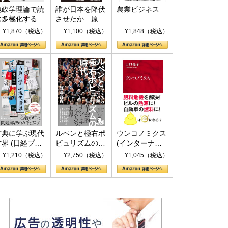
地政学理論で読
誰が日本を降伏
農業ビジネス
む多極化する世
させたか 原爆
界：トランプと
投下、ソ連参
¥1,870（税込）
¥1,100（税込）
¥1,848（税込）
RICSの挑戦
戦、そして聖断
(PHP新書)
古典に学ぶ現代
ルペンと極右ポ
ウンコノミクス
世界 (日経プレ
ピュリズムの時
(インターナシ
ミアシリーズ)
代：〈ヤヌス〉
ョナル新書)
¥1,210（税込）
¥2,750（税込）
¥1,045（税込）
の二つの顔