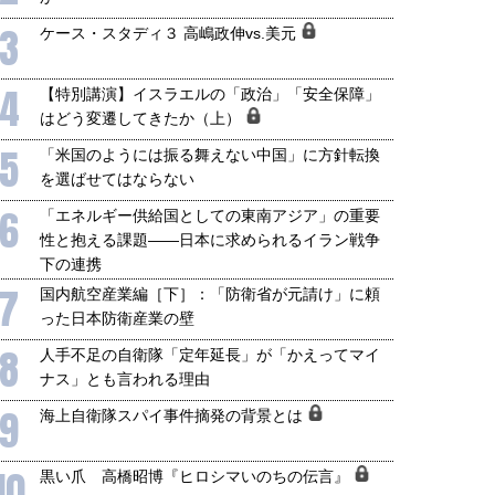
国にも理解してほしい「極東
ホルムズ海峡危機で加速したエ
3
ケース・スタディ３ 高嶋政伸vs.美元
905年体制」における日米韓安
ネルギー転換が「中国依存」に
保障協力の意味
行き着くリスク
4
【特別講演】イスラエルの「政治」「安全保障」
和泰明
小山堅
6年5月15日
2026年5月14日
はどう変遷してきたか（上）
5
「米国のようには振る舞えない中国」に方針転換
を選ばせてはならない
6
「エネルギー供給国としての東南アジア」の重要
性と抱える課題――日本に求められるイラン戦争
下の連携
7
国内航空産業編［下］：「防衛省が元請け」に頼
った日本防衛産業の壁
8
人手不足の自衛隊「定年延長」が「かえってマイ
ナス」とも言われる理由
9
海上自衛隊スパイ事件摘発の背景とは
10
黒い爪 高橋昭博『ヒロシマいのちの伝言』