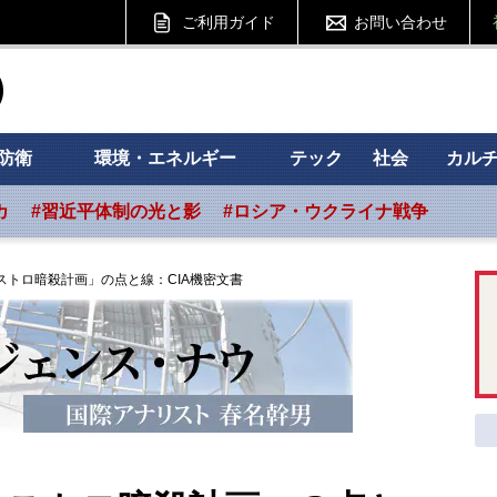
ご利用ガイド
お問い合わせ
ht フォーサイト
防衛
環境・エネルギー
テック
社会
カル
カ
#習近平体制の光と影
#ロシア・ウクライナ戦争
ストロ暗殺計画」の点と線：CIA機密文書