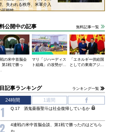
望、失われる秩序、米軍介入
の可能性
料公開中の記事
無料記事一覧
連戦の米中首脳会
マリ「ジハーディス
「エネルギー供給国
、第1戦で勝っ
ト組織」の攻勢が…
としての東南アジ…
…
目記事ランキング
ランキング一覧
24時間
1週間
f
1
Q.17 酒鬼薔薇聖斗は社会復帰しているか
2
4連戦の米中首脳会談、第1戦で勝ったのはどちら
か