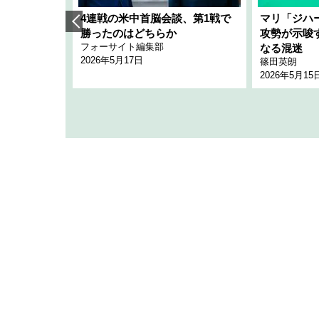
艦隊」構想
4連戦の米中首脳会談、第1戦で
マリ「ジハ
「空白」
勝ったのはどちらか
攻勢が示唆
フォーサイト編集部
のか
なる混迷
2026年5月17日
篠田英朗
2026年5月15