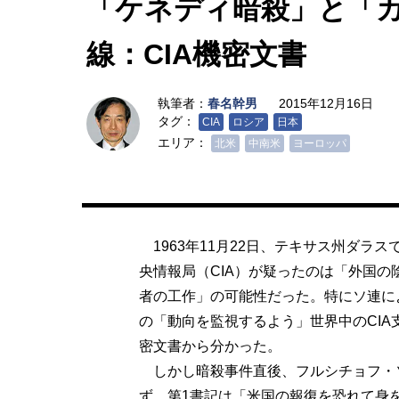
「ケネディ暗殺」と「
線：CIA機密文書
執筆者：
春名幹男
2015年12月16日
タグ：
CIA
ロシア
日本
エリア：
北米
中南米
ヨーロッパ
1963年11月22日、テキサス州ダラ
央情報局（CIA）が疑ったのは「外国
者の工作」の可能性だった。特にソ連に
の「動向を監視するよう」世界中のCI
密文書から分かった。
しかし暗殺事件直後、フルシチョフ・ソ
ず、第1書記は「米国の報復を恐れて身を