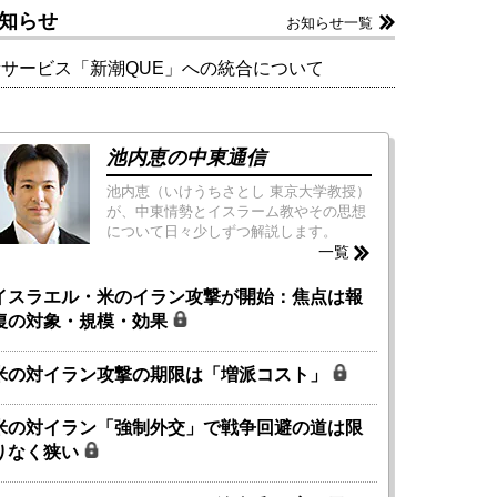
知らせ
お知らせ一覧
新サービス「新潮QUE」への統合について
池内恵の中東通信
池内恵（いけうちさとし 東京大学教授）
が、中東情勢とイスラーム教やその思想
について日々少しずつ解説します。
一覧
イスラエル・米のイラン攻撃が開始：焦点は報
復の対象・規模・効果
米の対イラン攻撃の期限は「増派コスト」
米の対イラン「強制外交」で戦争回避の道は限
りなく狭い