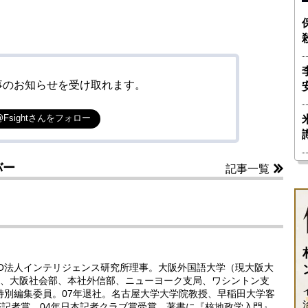
事のお知らせを受け取れます。
@Fsightさんをフォロー
バー
記事一覧
PO法人インテリジェンス研究所理事。大阪外国語大学（現大阪大
、大阪社会部、本社外信部、ニューヨーク支局、ワシントン支
年特別編集委員。07年退社。名古屋大学大学院教授、早稲田大学客
際記者賞、04年日本記者クラブ賞受賞。著書に『核地政学入門』