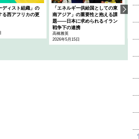
ーディスト組織」の
「エネルギー供給国としての東
韓
する西アフリカの更
南アジア」の重要性と抱える課
1
題――日本に求められるイラン
全
千々
戦争下の連携
日
202
高橋雅英
2026年5月15日