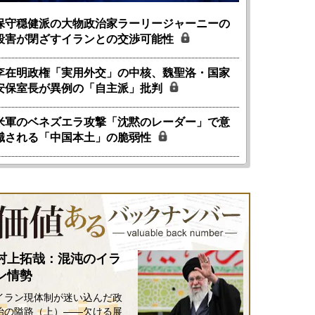
保守穏健派の大物政治家ラーリージャーニーの
殺害が閉ざすイランとの交渉可能性
李在明政権「実用外交」の中核、魏聖洛・国家
安保室長が異例の「自主派」批判
米軍のベネズエラ攻撃「沈黙のレーダー」で意
識される「中国本土」の脆弱性
村上拓哉：混沌のイラ
ン情勢
イラン現体制が迷い込んだ政
治の隘路（上）――欠ける展