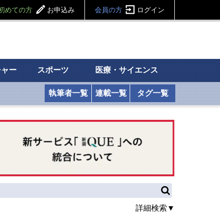
初めての方
お申込み
会員の方
ログイン
チャー
スポーツ
医療・サイエンス
執筆者一覧
連載一覧
タグ一覧
詳細検索▼