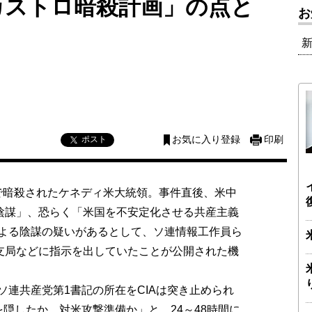
カストロ暗殺計画」の点と
お
ポスト
お気に入り登録
印刷
スで暗殺されたケネディ米大統領。事件直後、米中
の陰謀」、恐らく「米国を不安定化させる共産主義
よる陰謀の疑いがあるとして、ソ連情報工作員ら
A支局などに指示を出していたことが公開された機
連共産党第1書記の所在をCIAは突き止められ
隠したか、対米攻撃準備か」と、24～48時間に