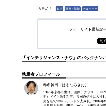
カテゴリ：
政治
軍事・防衛
カルチャー
フォーサイト最新記
「インテリジェンス・ナウ」のバックナン
執筆者プロフィール
春名幹男（はるなみきお）
1946年京都市生れ。国際アナリスト、N
学）ドイツ語学科卒。共同通信社に入社し
局を経て93年ワシントン支局長。2004
員教授を歴任。95年ボーン・上田記念国