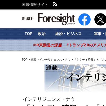
RSS
国際情報サイト
新潮社 Foresig
TOP
政治
経済・ビジネス
軍事・
#中東動乱の深層
#トランプ2.0のアメリ
TOP
>
連載
>
インテリジェンス・ナウ
>
「ケネディ暗殺」と「カ
インテリジェンス・ナウ