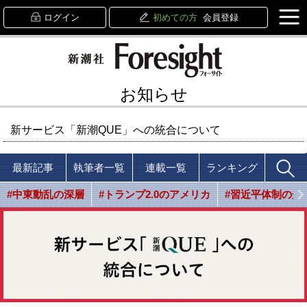
ログイン
初めての方
会員登録
お知らせ
新サービス「新潮QUE」への統合について
最新記事
執筆者一覧
連載一覧
ランキング
#中東動乱の深層
#トランプ2.0のアメリカ
#習近平体制の光