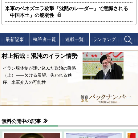
米軍のベネズエラ攻撃「沈黙のレーダー」で意識される
「中国本土」の脆弱性
最新記事
執筆者一覧
連載一覧
ランキング
村上拓哉：混沌のイラン情勢
イラン現体制が迷い込んだ政治の隘路
（上）――欠ける展望、失われる秩
序、米軍介入の可能性
無料公開中の記事