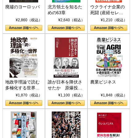
廃墟のヨーロッパ
北方領土を知るた
ウクライナ企業の
めの63章
死闘 (産経セレク
ト S 039)
¥2,860（税込）
¥2,640（税込）
¥1,210（税込）
地政学理論で読む
誰が日本を降伏さ
農業ビジネス
多極化する世界：
せたか 原爆投
トランプとBRICS
下、ソ連参戦、そ
¥1,870（税込）
¥1,100（税込）
¥1,848（税込）
の挑戦
して聖断 (PHP新
書)