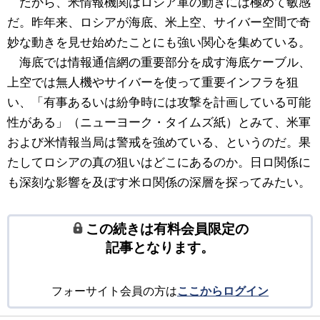
だから、米情報機関はロシア軍の動きには極めて敏感
だ。昨年来、ロシアが海底、米上空、サイバー空間で奇
妙な動きを見せ始めたことにも強い関心を集めている。
海底では情報通信網の重要部分を成す海底ケーブル、
上空では無人機やサイバーを使って重要インフラを狙
い、「有事あるいは紛争時には攻撃を計画している可能
性がある」（ニューヨーク・タイムズ紙）とみて、米軍
および米情報当局は警戒を強めている、というのだ。果
たしてロシアの真の狙いはどこにあるのか。日ロ関係に
も深刻な影響を及ぼす米ロ関係の深層を探ってみたい。
この続きは有料会員限定の
記事となります。
フォーサイト会員の方は
ここからログイン