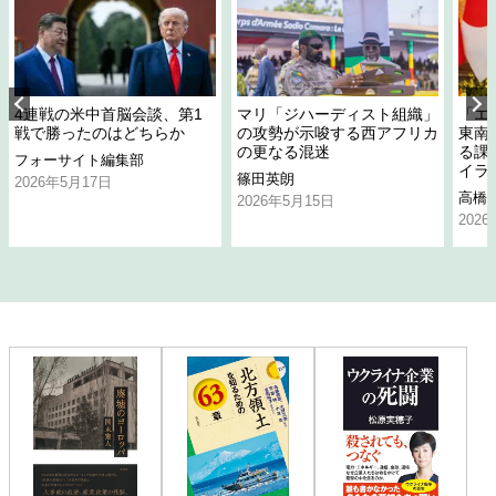
4連戦の米中首脳会談、第1
マリ「ジハーディスト組織」
「エ
戦で勝ったのはどちらか
の攻勢が示唆する西アフリカ
東南
の更なる混迷
る課
フォーサイト編集部
イラ
篠田英朗
2026年5月17日
高橋
2026年5月15日
202