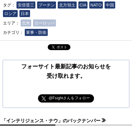
タグ：
安倍晋三
プーチン
北方領土
CIA
NATO
中国
ロシア
日本
エリア：
北米
ヨーロッパ
カテゴリ：
軍事・防衛
ポスト
フォーサイト最新記事のお知らせを
受け取れます。
@Fsightさんをフォロー
「インテリジェンス・ナウ」のバックナンバー