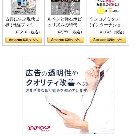
古典に学ぶ現代世
ルペンと極右ポピ
ウンコノミクス
界 (日経プレミア
ュリズムの時代：
(インターナショナ
シリーズ)
〈ヤヌス〉の二つ
ル新書)
¥1,210（税込）
¥2,750（税込）
¥1,045（税込）
の顔