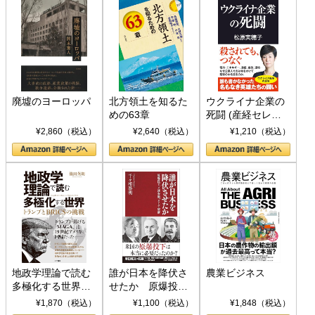
廃墟のヨーロッパ
北方領土を知るた
ウクライナ企業の
めの63章
死闘 (産経セレク
ト S 039)
¥2,860（税込）
¥2,640（税込）
¥1,210（税込）
地政学理論で読む
誰が日本を降伏さ
農業ビジネス
多極化する世界：
せたか 原爆投
トランプとBRICS
下、ソ連参戦、そ
¥1,870（税込）
¥1,100（税込）
¥1,848（税込）
の挑戦
して聖断 (PHP新