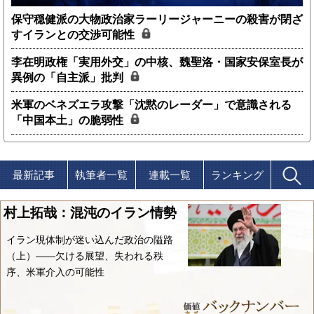
保守穏健派の大物政治家ラーリージャーニーの殺害が閉ざ
すイランとの交渉可能性
李在明政権「実用外交」の中核、魏聖洛・国家安保室長が
異例の「自主派」批判
米軍のベネズエラ攻撃「沈黙のレーダー」で意識される
「中国本土」の脆弱性
最新記事
執筆者一覧
連載一覧
ランキング
村上拓哉：混沌のイラン情勢
イラン現体制が迷い込んだ政治の隘路
（上）――欠ける展望、失われる秩
序、米軍介入の可能性