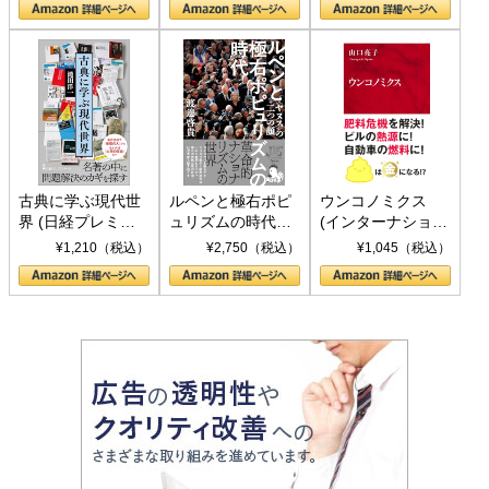
書)
古典に学ぶ現代世
ルペンと極右ポピ
ウンコノミクス
界 (日経プレミア
ュリズムの時代：
(インターナショナ
シリーズ)
〈ヤヌス〉の二つ
ル新書)
¥1,210（税込）
¥2,750（税込）
¥1,045（税込）
の顔