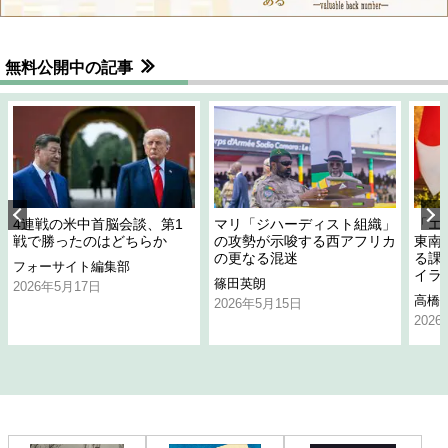
無料公開中の記事
4連戦の米中首脳会談、第1
マリ「ジハーディスト組織」
「エ
戦で勝ったのはどちらか
の攻勢が示唆する西アフリカ
東南
の更なる混迷
る課
フォーサイト編集部
イラ
篠田英朗
2026年5月17日
高橋
2026年5月15日
202