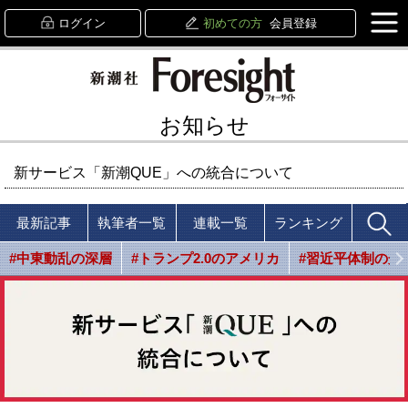
ログイン
初めての方
会員登録
お知らせ
新サービス「新潮QUE」への統合について
最新記事
執筆者一覧
連載一覧
ランキング
#中東動乱の深層
#トランプ2.0のアメリカ
#習近平体制の光