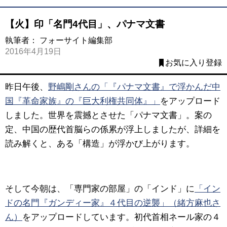
【火】印「名門4代目」、パナマ文書
執筆者：
フォーサイト編集部
2016年4月19日
お気に入り登録
昨日午後、
野嶋剛さんの「『パナマ文書』で浮かんだ中
国『革命家族』の『巨大利権共同体』」
をアップロード
しました。世界を震撼とさせた「パナマ文書」。案の
定、中国の歴代首脳らの係累が浮上しましたが、詳細を
読み解くと、ある「構造」が浮かび上がります。
そして今朝は、「専門家の部屋」の「インド」に
「イン
ドの名門『ガンディー家』４代目の逆襲」（緒方麻也さ
ん）
をアップロードしています。初代首相ネール家の４