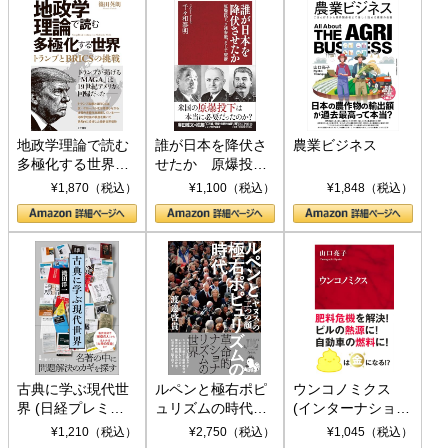
地政学理論で読む
誰が日本を降伏さ
農業ビジネス
多極化する世界：
せたか 原爆投
トランプとBRICS
下、ソ連参戦、そ
¥1,870（税込）
¥1,100（税込）
¥1,848（税込）
の挑戦
して聖断 (PHP新
書)
古典に学ぶ現代世
ルペンと極右ポピ
ウンコノミクス
界 (日経プレミア
ュリズムの時代：
(インターナショナ
シリーズ)
〈ヤヌス〉の二つ
ル新書)
¥1,210（税込）
¥2,750（税込）
¥1,045（税込）
の顔