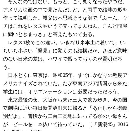
そんなのではない。もっと、こう丸くなったやつだ。
アメリカ映画の中で見たんだけど、と両手で結球の形を
作って説明した。親父は不思議そうな顔で「ふーん、ウ
チはこれをレタスやいうて売ってまんねん。こんど問屋
に聞いときまっさ」と答えたものである。
レタス1枚でこの違い。いきなり米本土に着いて、い
ちいち小さい「発見」に驚くのも結構だが、さほど意味
のない日米の差は、ハワイで習っておくのが賢明だろ
う。
日本とくに東京は、昭和35年、すでにかなりの程度ア
メリカナイズされていた。だが東南アジア諸国から来た
学生には、オリエンテーションは必要だっただろう。
東京最後の夜、大阪から来た三人で飲み歩き、今の国
立劇場に近い毎日新聞麹町寮に帰ると「あたしから御餞
別だよ」、普段から二百三高地に結ってる寮の小母さん
が、ビールを一本抜いて待っていた。（『新潮45』2016