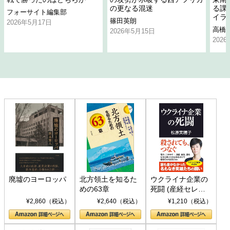
の更なる混迷
る課
フォーサイト編集部
イラ
篠田英朗
2026年5月17日
高橋
2026年5月15日
202
廃墟のヨーロッパ
北方領土を知るた
ウクライナ企業の
めの63章
死闘 (産経セレク
ト S 039)
¥2,860（税込）
¥2,640（税込）
¥1,210（税込）