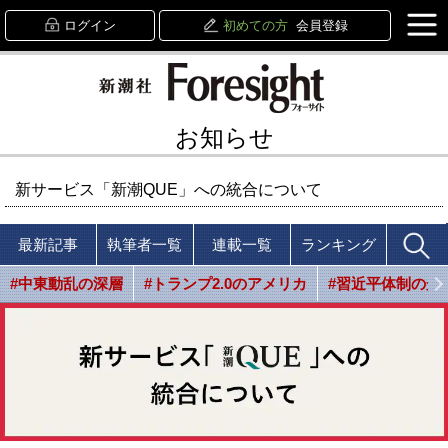
ログイン
初めての方
会員登録
お知らせ
新サービス「新潮QUE」への統合について
最新記事
執筆者一覧
連載一覧
ランキング
#中東動乱の深層
#トランプ2.0のアメリカ
#習近平体制の光