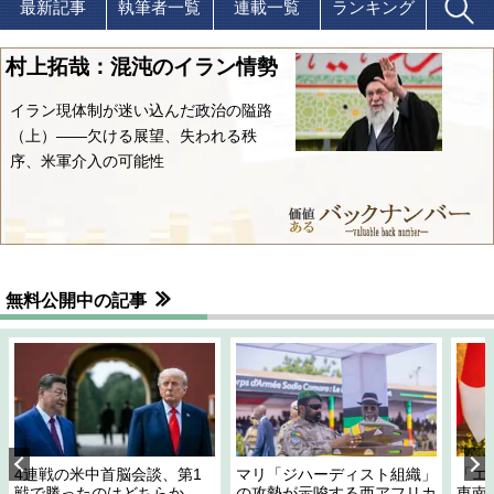
最新記事
執筆者一覧
連載一覧
ランキング
村上拓哉：混沌のイラン情勢
イラン現体制が迷い込んだ政治の隘路
（上）――欠ける展望、失われる秩
序、米軍介入の可能性
無料公開中の記事
4連戦の米中首脳会談、第1
マリ「ジハーディスト組織」
「エ
戦で勝ったのはどちらか
の攻勢が示唆する西アフリカ
東南