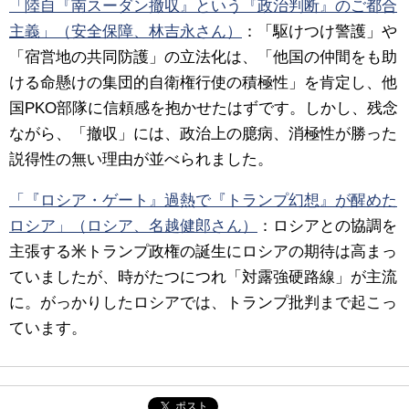
「陸自『南スーダン撤収』という『政治判断』のご都合
主義」（安全保障、林吉永さん）
：「駆けつけ警護」や
「宿営地の共同防護」の立法化は、「他国の仲間をも助
ける命懸けの集団的自衛権行使の積極性」を肯定し、他
国PKO部隊に信頼感を抱かせたはずです。しかし、残念
ながら、「撤収」には、政治上の臆病、消極性が勝った
説得性の無い理由が並べられました。
「『ロシア・ゲート』過熱で『トランプ幻想』が醒めた
ロシア」（ロシア、名越健郎さん）
：ロシアとの協調を
主張する米トランプ政権の誕生にロシアの期待は高まっ
ていましたが、時がたつにつれ「対露強硬路線」が主流
に。がっかりしたロシアでは、トランプ批判まで起こっ
ています。
ポスト