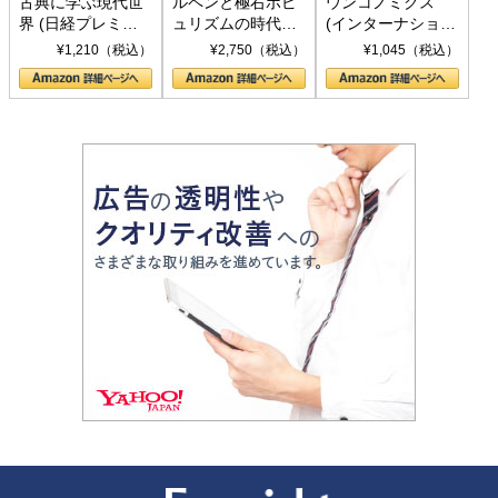
古典に学ぶ現代世
ルペンと極右ポピ
ウンコノミクス
界 (日経プレミア
ュリズムの時代：
(インターナショナ
シリーズ)
〈ヤヌス〉の二つ
ル新書)
¥1,210（税込）
¥2,750（税込）
¥1,045（税込）
の顔