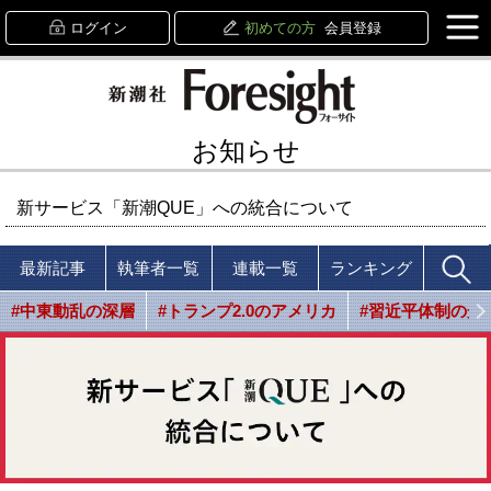
ログイン
初めての方
会員登録
お知らせ
新サービス「新潮QUE」への統合について
最新記事
執筆者一覧
連載一覧
ランキング
#中東動乱の深層
#トランプ2.0のアメリカ
#習近平体制の光