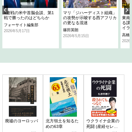
4連戦の米中首脳会談、第1
マリ「ジハーディスト組織」
「エ
戦で勝ったのはどちらか
の攻勢が示唆する西アフリカ
東南
の更なる混迷
る課
フォーサイト編集部
イラ
篠田英朗
2026年5月17日
高橋
2026年5月15日
202
廃墟のヨーロッパ
北方領土を知るた
ウクライナ企業の
めの63章
死闘 (産経セレク