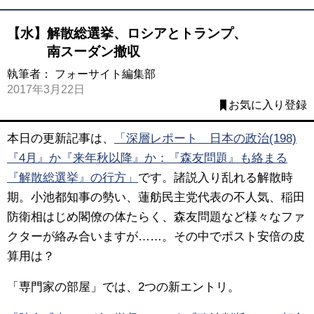
【水】解散総選挙、ロシアとトランプ、
南スーダン撤収
執筆者：
フォーサイト編集部
2017年3月22日
お気に入り登録
本日の更新記事は、
「深層レポート 日本の政治(198)
『4月』か『来年秋以降』か：『森友問題』も絡まる
『解散総選挙』の行方」
です。諸説入り乱れる解散時
期。小池都知事の勢い、蓮舫民主党代表の不人気、稲田
防衛相はじめ閣僚の体たらく、森友問題など様々なファ
クターが絡み合いますが……。その中でポスト安倍の皮
算用は？
「専門家の部屋」では、2つの新エントリ。