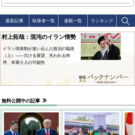
最新記事
執筆者一覧
連載一覧
ランキング
村上拓哉：混沌のイラン情勢
イラン現体制が迷い込んだ政治の隘路
（上）――欠ける展望、失われる秩
序、米軍介入の可能性
無料公開中の記事