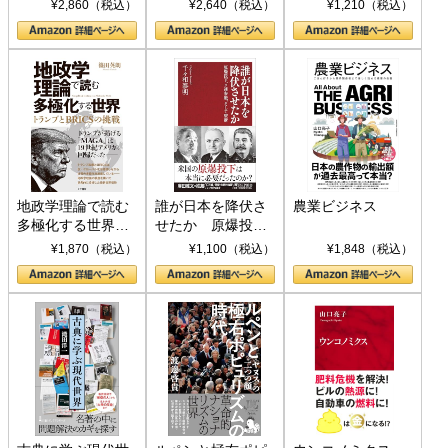
ト S 039)
¥2,860（税込）
¥2,640（税込）
¥1,210（税込）
地政学理論で読む
誰が日本を降伏さ
農業ビジネス
多極化する世界：
せたか 原爆投
トランプとBRICS
下、ソ連参戦、そ
¥1,870（税込）
¥1,100（税込）
¥1,848（税込）
の挑戦
して聖断 (PHP新
書)