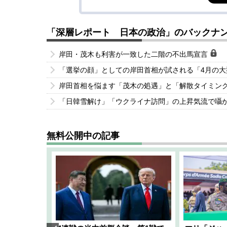
「深層レポート 日本の政治」のバックナ
岸田・茂木も利害が一致した二階の不出馬宣言
「選挙の顔」としての岸田首相が試される「4月の
岸田首相を悩ます「茂木の処遇」と「解散タイミン
「日韓雪解け」「ウクライナ訪問」の上昇気流で囁
無料公開中の記事