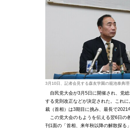
3月10日、記者会見する森友学園の籠池泰典理
自民党大会が3月5日に開催され、党総裁
する党則改正などが決定された。これによ
裁（首相）は3期目に挑み、最長で202
この党大会のもようを伝える翌6日の
刊1面の「首相、来年秋以降の解散探る