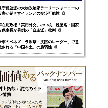
保守穏健派の大物政治家ラーリージャーニーの
殺害が閉ざすイランとの交渉可能性
李在明政権「実用外交」の中核、魏聖洛・国家
安保室長が異例の「自主派」批判
米軍のベネズエラ攻撃「沈黙のレーダー」で意
識される「中国本土」の脆弱性
村上拓哉：混沌のイラ
ン情勢
イラン現体制が迷い込んだ政
治の隘路（上）――欠ける展