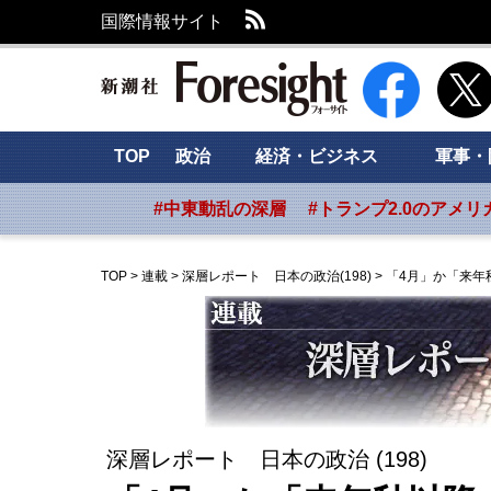
RSS
国際情報サイト
新潮社 Foresig
TOP
政治
経済・ビジネス
軍事・
#中東動乱の深層
#トランプ2.0のアメリ
TOP
>
連載
>
深層レポート 日本の政治(198)
>
「4月」か「来年
深層レポート 日本の政治 (198)