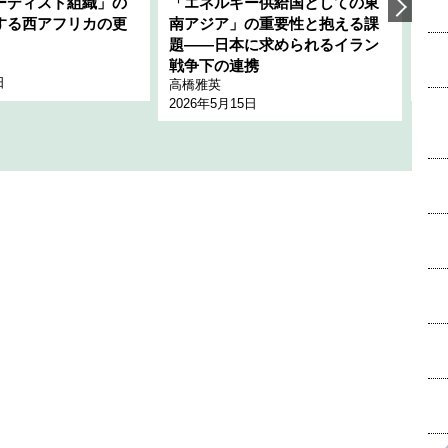
ーディスト組織」の
「エネルギー供給国としての東
韓
する西アフリカの更
南アジア」の重要性と抱える課
1
題――日本に求められるイラン
全
千々
戦争下の連携
日
202
高橋雅英
2026年5月15日