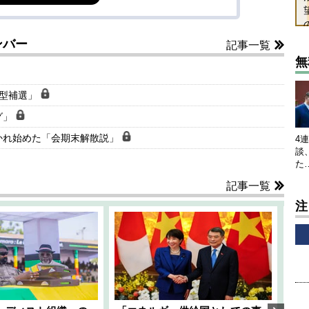
ンバー
記事一覧
無
大型補選」
グ」
かれ始めた「会期末解散説」
4
談
た
記事一覧
注