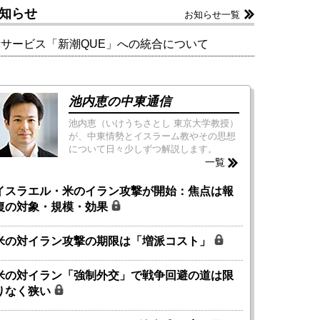
知らせ
お知らせ一覧
新サービス「新潮QUE」への統合について
池内恵の中東通信
池内恵（いけうちさとし 東京大学教授）
が、中東情勢とイスラーム教やその思想
について日々少しずつ解説します。
一覧
イスラエル・米のイラン攻撃が開始：焦点は報
復の対象・規模・効果
米の対イラン攻撃の期限は「増派コスト」
米の対イラン「強制外交」で戦争回避の道は限
りなく狭い