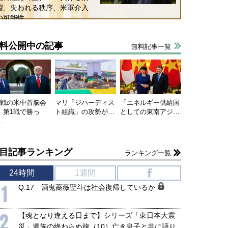
望、失われる秩序、米軍介入
の可能性
料公開中の記事
無料記事一覧
連戦の米中首脳会
マリ「ジハーディス
「エネルギー供給国
、第1戦で勝っ
ト組織」の攻勢が…
としての東南アジ…
…
目記事ランキング
ランキング一覧
24時間
1週間
f
1
Q.17 酒鬼薔薇聖斗は社会復帰しているか
2
【魂となり逢える日まで】シリーズ「東日本大震
災」遺族の終わらぬ旅（10）亡き息子と共に語り