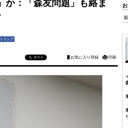
」か：「森友問題」も絡ま
お
方
トランプ
ポスト
お気に入り登録
印刷