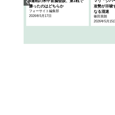
艦隊」構想
4連戦の米中首脳会談、第1戦で
マリ「ジハ
「空白」
勝ったのはどちらか
攻勢が示唆
フォーサイト編集部
のか
なる混迷
2026年5月17日
篠田英朗
2026年5月15