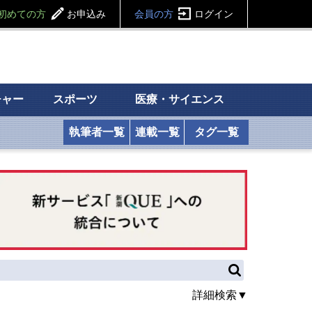
初めての方
お申込み
会員の方
ログイン
チャー
スポーツ
医療・サイエンス
執筆者一覧
連載一覧
タグ一覧
詳細検索▼