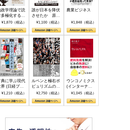
地政学理論で読
誰が日本を降伏
農業ビジネス
む多極化する世
させたか 原爆
界：トランプと
投下、ソ連参
¥1,870（税込）
¥1,100（税込）
¥1,848（税込）
RICSの挑戦
戦、そして聖断
(PHP新書)
古典に学ぶ現代
ルペンと極右ポ
ウンコノミクス
世界 (日経プレ
ピュリズムの時
(インターナシ
ミアシリーズ)
代：〈ヤヌス〉
ョナル新書)
¥1,210（税込）
¥2,750（税込）
¥1,045（税込）
の二つの顔