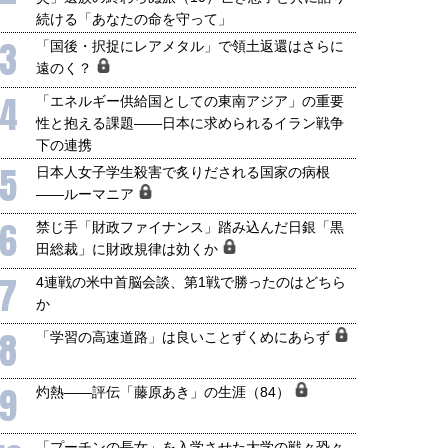
国にも理解してほしい「極東
ホルムズ海峡危機で加速したエ
続ける「あなたの命を守って」
905年体制」における日米韓安
ネルギー転換が「中国依存」に
3
保障協力の意味
行き着くリスク
「国後・択捉にレアメタル」で領土返還はさらに
和泰明
小山堅
遠のく？
6年5月15日
2026年5月14日
4
「エネルギー供給国としての東南アジア」の重要
性と抱える課題――日本に求められるイラン戦争
下の連携
5
日本人女子学生殺害で炙りだされる国家の病根
――ルーマニア
6
禁じ手「財政ファイナンス」踏み込んだ日銀「黒
田総裁」に財政規律は効くか
7
4連戦の米中首脳会談、第1戦で勝ったのはどちら
か
8
「学習の高速道路」は良いことずくめにあらず
9
灼熱――評伝「藤原あき」の生涯（84）
「プーチンの長女」を入学させた大学の戦々恐々