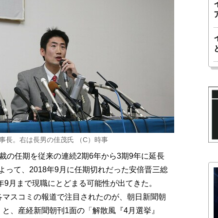
事長。右は長男の佳茂氏 （C）時事
の任期を従来の連続2期6年から3期9年に延長
って、2018年9月に任期切れだった安倍晋三総
1年9月まで現職にとどまる可能性が出てきた。
各マスコミの報道で注目されたのが、朝日新聞朝
」と、産経新聞朝刊1面の「解散風『4月選挙』