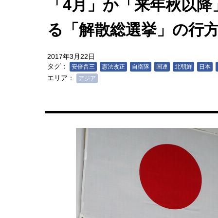
「4月」か「来年秋以降
る「解散総選挙」の行
2017年3月22日
タグ：
安倍晋三
憲法改正
自衛隊
国連
北朝鮮
日本
エリア：
アジア