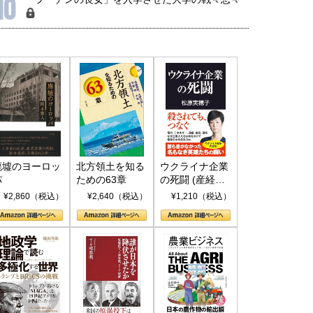
10
廃墟のヨーロッ
北方領土を知る
ウクライナ企業
パ
ための63章
の死闘 (産経セ
レクト S 039)
¥2,860（税込）
¥2,640（税込）
¥1,210（税込）