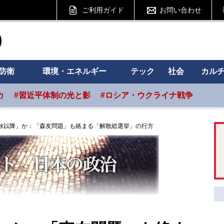
ご利用ガイド
お問い合わせ
ht フォーサイト
防衛
環境・エネルギー
テック
社会
カル
カ
#習近平体制の光と影
#ロシア・ウクライナ戦争
秋以降」か：「森友問題」も絡まる「解散総選挙」の行方