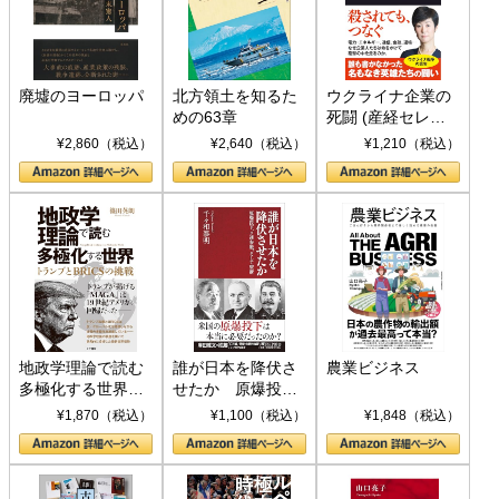
廃墟のヨーロッパ
北方領土を知るた
ウクライナ企業の
めの63章
死闘 (産経セレク
ト S 039)
¥2,860（税込）
¥2,640（税込）
¥1,210（税込）
地政学理論で読む
誰が日本を降伏さ
農業ビジネス
多極化する世界：
せたか 原爆投
トランプとBRICS
下、ソ連参戦、そ
¥1,870（税込）
¥1,100（税込）
¥1,848（税込）
の挑戦
して聖断 (PHP新
書)