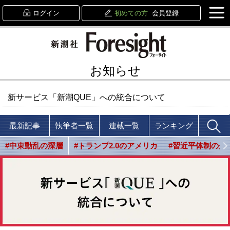
ログイン
初めての方
会員登録
お知らせ
新サービス「新潮QUE」への統合について
最新記事
執筆者一覧
連載一覧
ランキング
#中東動乱の深層
#トランプ2.0のアメリカ
#習近平体制の光