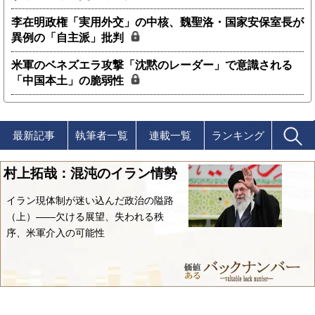
李在明政権「実用外交」の中核、魏聖洛・国家安保室長が
異例の「自主派」批判
米軍のベネズエラ攻撃「沈黙のレーダー」で意識される
「中国本土」の脆弱性
最新記事
執筆者一覧
連載一覧
ランキング
村上拓哉：混沌のイラン情勢
イラン現体制が迷い込んだ政治の隘路
（上）――欠ける展望、失われる秩
序、米軍介入の可能性