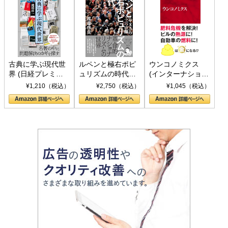
古典に学ぶ現代世
ルペンと極右ポピ
ウンコノミクス
界 (日経プレミア
ュリズムの時代：
(インターナショナ
シリーズ)
〈ヤヌス〉の二つ
ル新書)
¥1,210（税込）
¥2,750（税込）
¥1,045（税込）
の顔