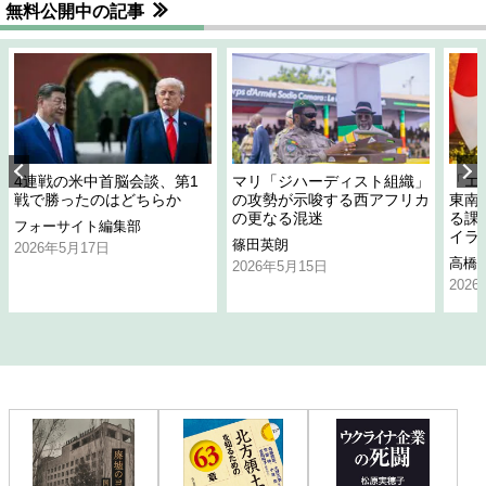
無料公開中の記事
4連戦の米中首脳会談、第1
マリ「ジハーディスト組織」
「エ
戦で勝ったのはどちらか
の攻勢が示唆する西アフリカ
東南
の更なる混迷
る課
フォーサイト編集部
イラ
篠田英朗
2026年5月17日
高橋
2026年5月15日
202