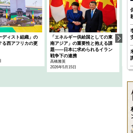
ーディスト組織」の
「エネルギー供給国としての東
韓
する西アフリカの更
南アジア」の重要性と抱える課
1
題――日本に求められるイラン
全
千々
戦争下の連携
日
202
高橋雅英
2026年5月15日