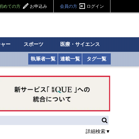
初めての方
お申込み
会員の方
ログイン
チャー
スポーツ
医療・サイエンス
執筆者一覧
連載一覧
タグ一覧
詳細検索▼