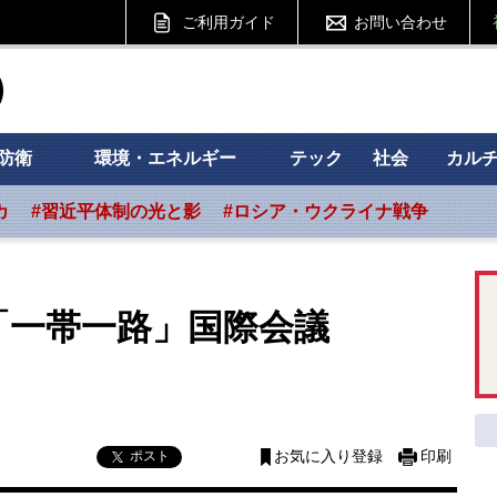
ご利用ガイド
お問い合わせ
ht フォーサイト
防衛
環境・エネルギー
テック
社会
カル
カ
#習近平体制の光と影
#ロシア・ウクライナ戦争
、「一帯一路」国際会議
ポスト
お気に入り登録
印刷