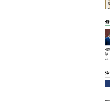
無
4
談
た
注