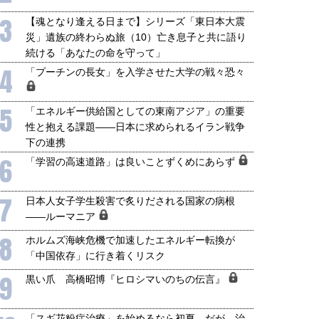
3
【魂となり逢える日まで】シリーズ「東日本大震
災」遺族の終わらぬ旅（10）亡き息子と共に語り
続ける「あなたの命を守って」
4
「プーチンの長女」を入学させた大学の戦々恐々
5
「エネルギー供給国としての東南アジア」の重要
性と抱える課題――日本に求められるイラン戦争
下の連携
6
「学習の高速道路」は良いことずくめにあらず
7
日本人女子学生殺害で炙りだされる国家の病根
――ルーマニア
8
ホルムズ海峡危機で加速したエネルギー転換が
「中国依存」に行き着くリスク
9
黒い爪 高橋昭博『ヒロシマいのちの伝言』
「スギ花粉症治療」を始めるなら初夏 だが、治