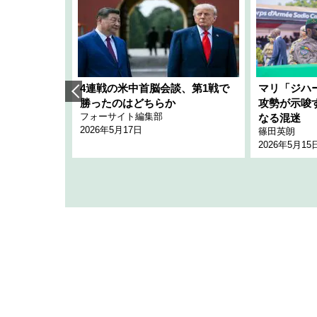
艦隊」構想
4連戦の米中首脳会談、第1戦で
マリ「ジハ
「空白」
勝ったのはどちらか
攻勢が示唆
フォーサイト編集部
のか
なる混迷
2026年5月17日
篠田英朗
2026年5月15