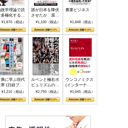
地政学理論で読
誰が日本を降伏
農業ビジネス
む多極化する世
させたか 原爆
界：トランプと
投下、ソ連参
¥1,870（税込）
¥1,100（税込）
¥1,848（税込）
RICSの挑戦
戦、そして聖断
(PHP新書)
古典に学ぶ現代
ルペンと極右ポ
ウンコノミクス
世界 (日経プレ
ピュリズムの時
(インターナシ
ミアシリーズ)
代：〈ヤヌス〉
ョナル新書)
¥1,210（税込）
¥2,750（税込）
¥1,045（税込）
の二つの顔