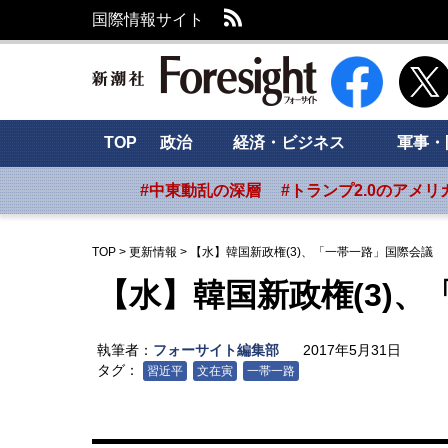
RSS
国際情報サイト
新潮社 Foresig
TOP
政治
経済・ビジネス
軍事・
#中東動乱の深層
#トランプ2.0のアメリ
TOP
>
更新情報
>
【水】韓国新政権(3)、「一帯一路」国際会議
【水】韓国新政権(3)
執筆者：
フォーサイト編集部
2017年5月31日
タグ：
習近平
文在寅
一帯一路