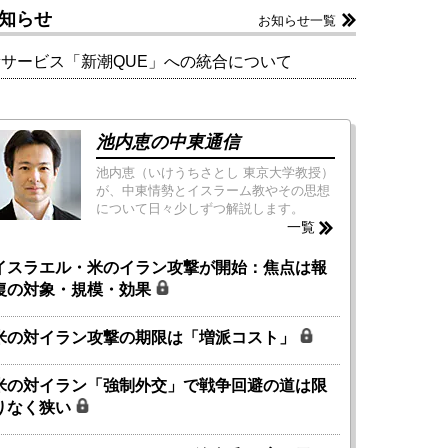
知らせ
お知らせ一覧
新サービス「新潮QUE」への統合について
池内恵の中東通信
池内恵（いけうちさとし 東京大学教授）
が、中東情勢とイスラーム教やその思想
について日々少しずつ解説します。
一覧
イスラエル・米のイラン攻撃が開始：焦点は報
復の対象・規模・効果
米の対イラン攻撃の期限は「増派コスト」
米の対イラン「強制外交」で戦争回避の道は限
りなく狭い