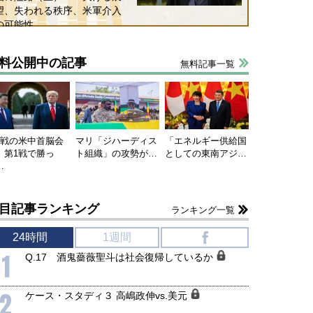
望、失われる秩序、米軍介入
の可能性
料公開中の記事
無料記事一覧
連戦の米中首脳会
マリ「ジハーディス
「エネルギー供給国
、第1戦で勝っ
ト組織」の攻勢が…
としての東南アジ…
…
目記事ランキング
ランキング一覧
24時間
1週間
f
1
Q.17 酒鬼薔薇聖斗は社会復帰しているか
2
ケース・スタディ３ 高嶋政伸vs.美元