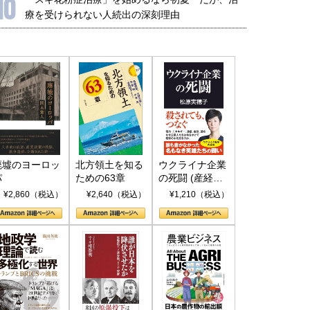
10
療を受けられない人続出の深刻理由
廃墟のヨーロッ
北方領土を知る
ウクライナ企業
パ
ための63章
の死闘 (産経セ
レクト S 039)
¥2,860（税込）
¥2,640（税込）
¥1,210（税込）