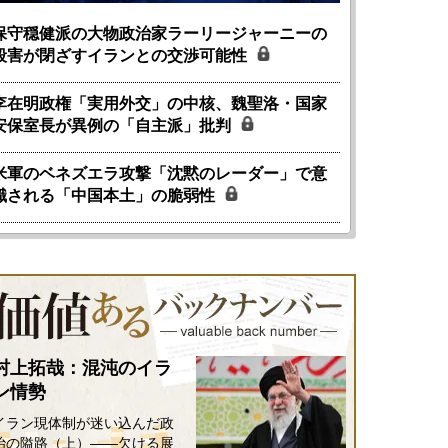
保守穏健派の大物政治家ラーリージャーニーの
殺害が閉ざすイランとの交渉可能性
李在明政権「実用外交」の中核、魏聖洛・国家
国にも理解してほしい「極東
ホルムズ海峡危機で加速したエ
安保室長が異例の「自主派」批判
905年体制」における日米韓安
ネルギー転換が「中国依存」に
保障協力の意味
行き着くリスク
米軍のベネズエラ攻撃「沈黙のレーダー」で意
和泰明
小山堅
識される「中国本土」の脆弱性
6年5月15日
2026年5月14日
村上拓哉：混沌のイラ
ン情勢
イラン現体制が迷い込んだ政
治の隘路（上）――欠ける展