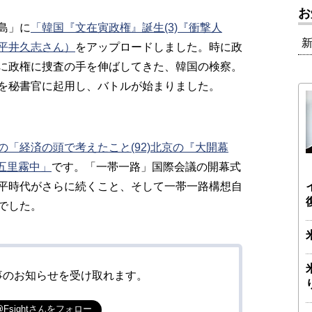
お
島」に
「韓国『文在寅政権』誕生(3)『衝撃人
平井久志さん）
をアップロードしました。時に政
に政権に捜査の手を伸ばしてきた、韓国の検察。
を秘書官に起用し、バトルが始まりました。
の「経済の頭で考えたこと(92)北京の『大開幕
の五里霧中」
です。「一帯一路」国際会議の開幕式
平時代がさらに続くこと、そして一帯一路構想自
でした。
事のお知らせを受け取れます。
@Fsightさんをフォロー