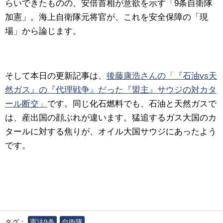
らいできたものの、安倍首相が意欲を示す「9条自衛隊
加憲」。海上自衛隊元将官が、これを安全保障の「現
場」から論じます。
そして本日の更新記事は、
後藤康浩さんの「『石油vs天
然ガス』の『代理戦争』だった『盟主』サウジの対カタ
ール断交」
です。同じ化石燃料でも、石油と天然ガスで
は、産出国の顔ぶれが違います。猛追するガス大国のカ
タールに対する焦りが、オイル大国サウジにあったよう
です。
タグ：
憲法9条
自衛隊