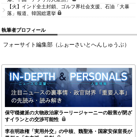
【火】インド全土封鎖、ゴルフ界社会支援、石油「大暴
落」報道、韓国総選挙
執筆者プロフィール
フォーサイト編集部（ふぉーさいとへんしゅうぶ）
保守穏健派の大物政治家ラーリージャーニーの殺害が閉ざ
すイランとの交渉可能性
李在明政権「実用外交」の中核、魏聖洛・国家安保室長が