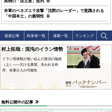
異例の「自主派」批判
米軍のベネズエラ攻撃「沈黙のレーダー」で意識される
「中国本土」の脆弱性
最新記事
執筆者一覧
連載一覧
ランキング
村上拓哉：混沌のイラン情勢
イラン現体制が迷い込んだ政治の隘路
（上）――欠ける展望、失われる秩
序、米軍介入の可能性
無料公開中の記事