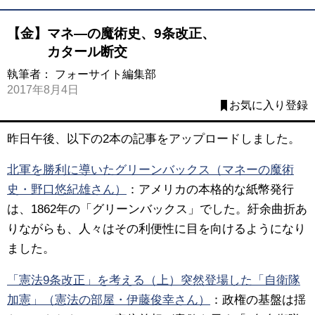
【金】マネ―の魔術史、9条改正、
カタール断交
執筆者：
フォーサイト編集部
2017年8月4日
お気に入り登録
昨日午後、以下の2本の記事をアップロードしました。
北軍を勝利に導いたグリーンバックス（マネーの魔術
史・野口悠紀雄さん）
：アメリカの本格的な紙幣発行
は、1862年の「グリーンバックス」でした。紆余曲折あ
りながらも、人々はその利便性に目を向けるようになり
ました。
「憲法9条改正」を考える（上）突然登場した「自衛隊
加憲」（憲法の部屋・伊藤俊幸さん）
：政権の基盤は揺