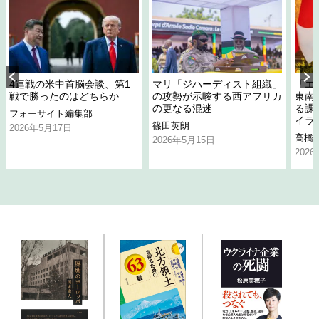
4連戦の米中首脳会談、第1
マリ「ジハーディスト組織」
「エ
戦で勝ったのはどちらか
の攻勢が示唆する西アフリカ
東南
の更なる混迷
る課
フォーサイト編集部
イラ
篠田英朗
2026年5月17日
高橋
2026年5月15日
202