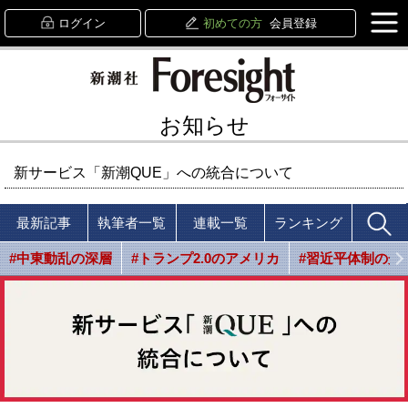
ログイン
初めての方
会員登録
お知らせ
新サービス「新潮QUE」への統合について
最新記事
執筆者一覧
連載一覧
ランキング
#中東動乱の深層
#トランプ2.0のアメリカ
#習近平体制の光