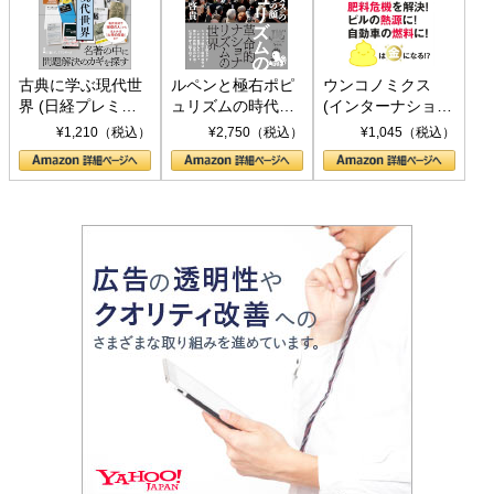
古典に学ぶ現代世
ルペンと極右ポピ
ウンコノミクス
界 (日経プレミア
ュリズムの時代：
(インターナショナ
シリーズ)
〈ヤヌス〉の二つ
ル新書)
¥1,210（税込）
¥2,750（税込）
¥1,045（税込）
の顔