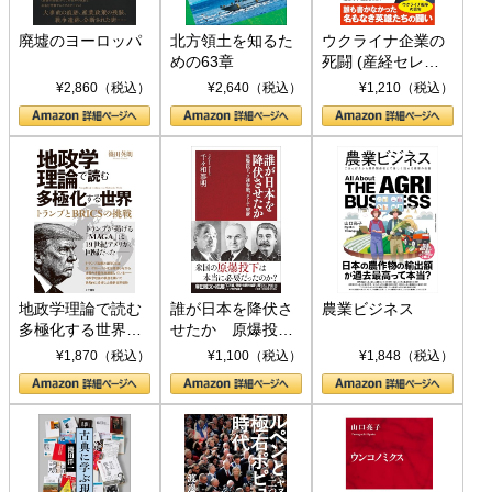
廃墟のヨーロッパ
北方領土を知るた
ウクライナ企業の
めの63章
死闘 (産経セレク
ト S 039)
¥2,860（税込）
¥2,640（税込）
¥1,210（税込）
地政学理論で読む
誰が日本を降伏さ
農業ビジネス
多極化する世界：
せたか 原爆投
トランプとBRICS
下、ソ連参戦、そ
¥1,870（税込）
¥1,100（税込）
¥1,848（税込）
の挑戦
して聖断 (PHP新
書)