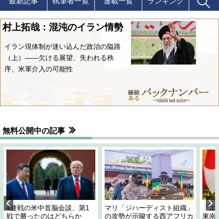
最新記事
執筆者一覧
連載一覧
ランキング
村上拓哉：混沌のイラン情勢
イラン現体制が迷い込んだ政治の隘路
（上）――欠ける展望、失われる秩
序、米軍介入の可能性
無料公開中の記事
4連戦の米中首脳会談、第1
マリ「ジハーディスト組織」
「エ
戦で勝ったのはどちらか
の攻勢が示唆する西アフリカ
東南