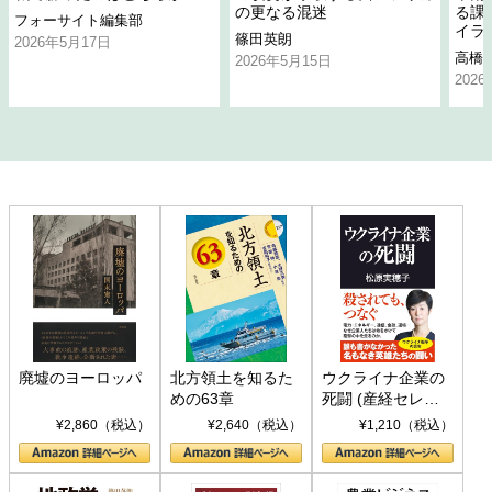
の更なる混迷
る課
フォーサイト編集部
イラ
篠田英朗
2026年5月17日
高橋
2026年5月15日
202
廃墟のヨーロッパ
北方領土を知るた
ウクライナ企業の
めの63章
死闘 (産経セレク
ト S 039)
¥2,860（税込）
¥2,640（税込）
¥1,210（税込）