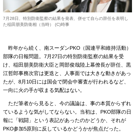
7月28日、特別防衛監察の結果を発表、併せて自らの辞任を表明し
た稲田朋美防衛相（当時） (C)時事
昨年から続く、南スーダンPKO（国連平和維持活動）
部隊の日報問題。7月27日の特別防衛監察の結果を受
け、稲田朋美防衛大臣と岡部俊哉陸上幕僚長が辞任、黒
江哲郎事務次官は更迭と、人事面では大きな動きがあっ
たが、8月10日には国会で閉会中審査が行われるなど、
一向に火の手が収まる気配はない。
ただ筆者から見ると、今の議論は、事の本質からずれ
ているような気がしてならない。当初は、PKO部隊の日
報に「戦闘」という表記があったのかどうか、それが
PKO参加5原則に反しているかどうかが焦点だった。