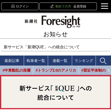
ログイン
初めての方
会員登録
お知らせ
新サービス「新潮QUE」への統合について
最新記事
執筆者一覧
連載一覧
ランキング
#中東動乱の深層
#トランプ2.0のアメリカ
#習近平体制の光