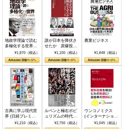
地政学理論で読む
誰が日本を降伏さ
農業ビジネス
多極化する世界：
せたか 原爆投
トランプとBRICS
下、ソ連参戦、そ
¥1,870（税込）
¥1,100（税込）
¥1,848（税込）
の挑戦
して聖断 (PHP新
書)
古典に学ぶ現代世
ルペンと極右ポピ
ウンコノミクス
界 (日経プレミア
ュリズムの時代：
(インターナショナ
シリーズ)
〈ヤヌス〉の二つ
ル新書)
¥1,210（税込）
¥2,750（税込）
¥1,045（税込）
の顔