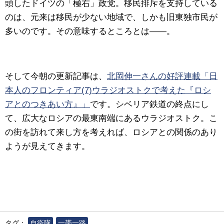
頭したドイツの「極右」政党。移民排斥を支持している
のは、元来は移民が少ない地域で、しかも旧東独市民が
多いのです。その意味するところとは――。
そして今朝の更新記事は、
北岡伸一さんの好評連載「日
本人のフロンティア(7)ウラジオストクで考えた『ロシ
アとのつきあい方』」
です。シベリア鉄道の終点にし
て、広大なロシアの最東南端にあるウラジオストク。こ
の街を訪れて来し方を考えれば、ロシアとの関係のあり
ようが見えてきます。
タグ：
自衛隊
一帯一路