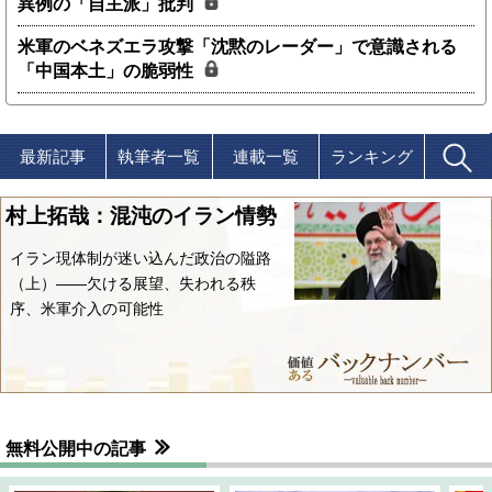
異例の「自主派」批判
米軍のベネズエラ攻撃「沈黙のレーダー」で意識される
「中国本土」の脆弱性
最新記事
執筆者一覧
連載一覧
ランキング
村上拓哉：混沌のイラン情勢
イラン現体制が迷い込んだ政治の隘路
（上）――欠ける展望、失われる秩
序、米軍介入の可能性
無料公開中の記事