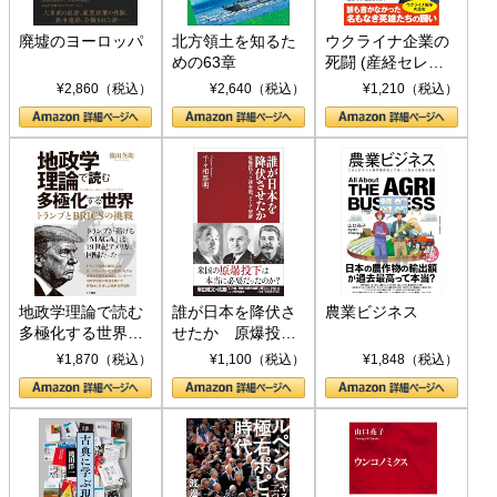
廃墟のヨーロッパ
北方領土を知るた
ウクライナ企業の
めの63章
死闘 (産経セレク
ト S 039)
¥2,860（税込）
¥2,640（税込）
¥1,210（税込）
地政学理論で読む
誰が日本を降伏さ
農業ビジネス
多極化する世界：
せたか 原爆投
トランプとBRICS
下、ソ連参戦、そ
¥1,870（税込）
¥1,100（税込）
¥1,848（税込）
の挑戦
して聖断 (PHP新
書)