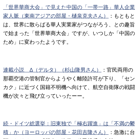
「世界華商大会」で見えた中国の「一帯一路」華人企業
家人脈（東南アジアの部屋・樋泉克夫さん）
：もともと
は、世界に散らばる華人実業家がつながろう、との趣旨
で始まった「世界華商大会」ですが、いつしか「中国の
ため」に変わったようです。
連載小説 Δ（デルタ）（杉山隆男さん）
：官民両用の
那覇空港の管制官からようやく離陸許可が下り、「セン
カク」に近づく国籍不明機へ向けて、航空自衛隊の戦闘
機が次々と飛び立っていったーー。
続・ドイツ総選挙：旧東独で「極右躍進」は「不満の鬱
積」か（ヨーロッパの部屋・花田吉隆さん）
：急激に台