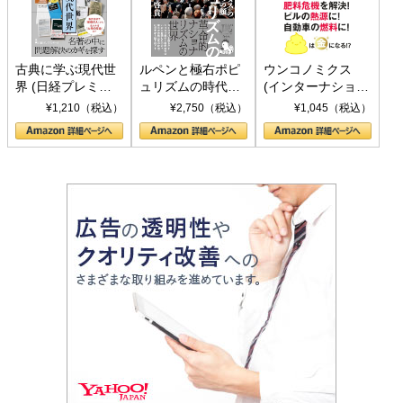
古典に学ぶ現代世
ルペンと極右ポピ
ウンコノミクス
界 (日経プレミア
ュリズムの時代：
(インターナショナ
シリーズ)
〈ヤヌス〉の二つ
ル新書)
¥1,210（税込）
¥2,750（税込）
¥1,045（税込）
の顔