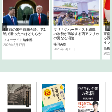
4連戦の米中首脳会談、第1
マリ「ジハーディスト組織」
「エ
戦で勝ったのはどちらか
の攻勢が示唆する西アフリカ
東南
の更なる混迷
る課
フォーサイト編集部
イラ
篠田英朗
2026年5月17日
高橋
2026年5月15日
202