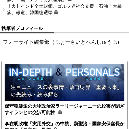
【火】インド全土封鎖、ゴルフ界社会支援、石油「大暴
落」報道、韓国総選挙
執筆者プロフィール
フォーサイト編集部（ふぉーさいとへんしゅうぶ）
保守穏健派の大物政治家ラーリージャーニーの殺害が閉ざ
すイランとの交渉可能性
李在明政権「実用外交」の中核、魏聖洛・国家安保室長が