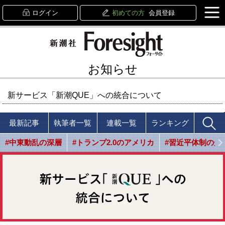
ログイン
初めての方
会員登録
お知らせ
新サービス「新潮QUE」への統合について
最新記事
執筆者一覧
連載一覧
ランキング
#中東動乱の深層
#トランプ2.0のアメリカ
#習近平体制の光