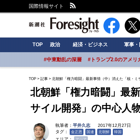
RSS
国際情報サイト
新潮社 Foresig
TOP
政治
経済・ビジネス
軍事・
#中東動乱の深層
#トランプ2.0のアメリ
TOP
>
記事
>
北朝鮮「権力暗闘」最新事情（中）消えた「核・ミ
北朝鮮「権力暗闘」最
サイル開発」の中心人
執筆者：
平井久志
2017年12月27日
タグ：
金正恩
国連
北朝鮮
韓国
エリア：
アジア