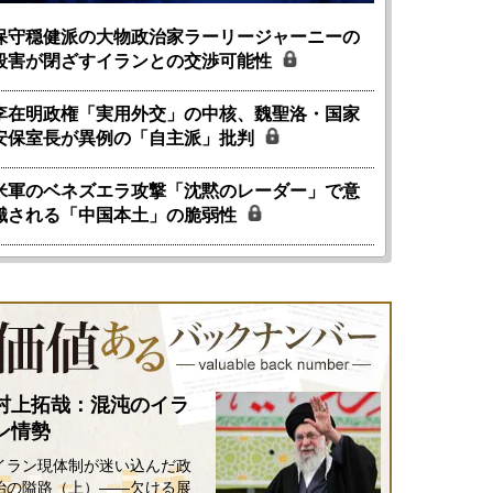
保守穏健派の大物政治家ラーリージャーニーの
殺害が閉ざすイランとの交渉可能性
李在明政権「実用外交」の中核、魏聖洛・国家
安保室長が異例の「自主派」批判
米軍のベネズエラ攻撃「沈黙のレーダー」で意
識される「中国本土」の脆弱性
村上拓哉：混沌のイラ
ン情勢
イラン現体制が迷い込んだ政
治の隘路（上）――欠ける展