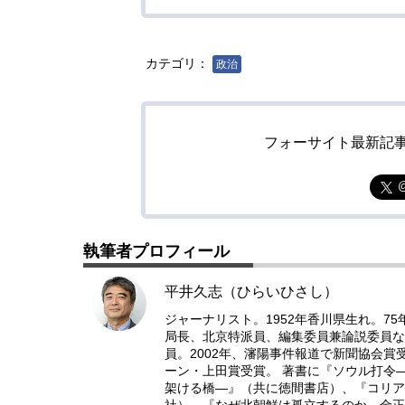
カテゴリ：
政治
フォーサイト最新記
執筆者プロフィール
平井久志（ひらいひさし）
ジャーナリスト。1952年香川県生れ。7
局長、北京特派員、編集委員兼論説委員な
員。2002年、瀋陽事件報道で新聞協会
ーン・上田賞受賞。 著書に『ソウル打令
架ける橋―』（共に徳間書店）、『コリア