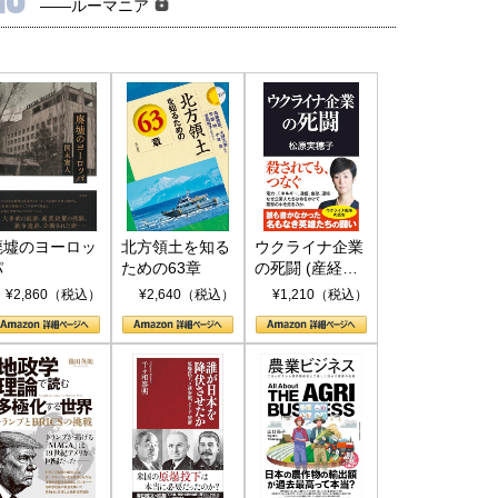
――ルーマニア
廃墟のヨーロッ
北方領土を知る
ウクライナ企業
パ
ための63章
の死闘 (産経セ
レクト S 039)
¥2,860（税込）
¥2,640（税込）
¥1,210（税込）