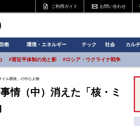
ご利用ガイド
お問い合わせ
ht フォーサイト
防衛
環境・エネルギー
テック
社会
カル
カ
#習近平体制の光と影
#ロシア・ウクライナ戦争
サイル開発」の中心人物
新事情（中）消えた「核・ミ
物