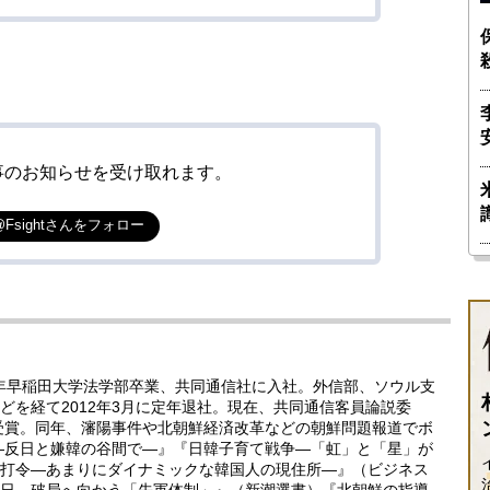
事のお知らせを受け取れます。
@Fsightさんをフォロー
5年早稲田大学法学部卒業、共同通信社に入社。外信部、ソウル支
どを経て2012年3月に定年退社。現在、共同通信客員論説委
賞受賞。同年、瀋陽事件や北朝鮮経済改革などの朝鮮問題報道でボ
―反日と嫌韓の谷間で―』『日韓子育て戦争―「虹」と「星」が
打令―あまりにダイナミックな韓国人の現住所―』（ビジネス