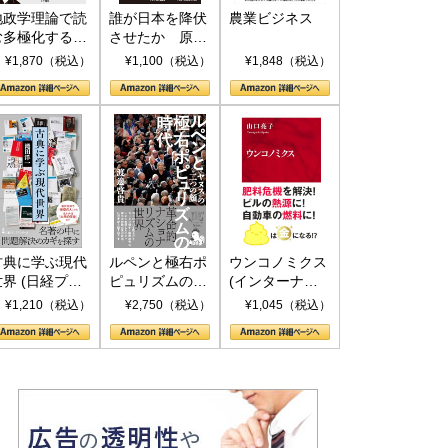
地政学理論で読
誰が日本を降伏
農業ビジネス
む多極化する世
させたか 原爆
界：トランプと
投下、ソ連参
¥1,870（税込）
¥1,100（税込）
¥1,848（税込）
RICSの挑戦
戦、そして聖断
(PHP新書)
古典に学ぶ現代
ルペンと極右ポ
ウンコノミクス
世界 (日経プレ
ピュリズムの時
(インターナシ
ミアシリーズ)
代：〈ヤヌス〉
ョナル新書)
¥1,210（税込）
¥2,750（税込）
¥1,045（税込）
の二つの顔