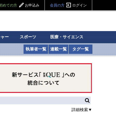
初めての方
お申込み
会員の方
ログイン
チャー
スポーツ
医療・サイエンス
執筆者一覧
連載一覧
タグ一覧
詳細検索▼