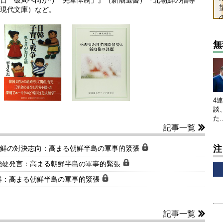
日 破局へ向かう「先軍体制」』（新潮選書）『北朝鮮の指導
現代文庫）など。
無
4
談
た
記事一覧
注
朝鮮の対決志向：高まる朝鮮半島の軍事的緊張
強硬発言：高まる朝鮮半島の軍事的緊張
鮮：高まる朝鮮半島の軍事的緊張
記事一覧