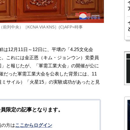
央）［KCNA VIA KNS］(C)AFP=時事
12月11日～12日に、平壌の「4.25文化会
た。これには金正恩（キム・ジョンウン）党委員
回」と報じたが、「軍需工業大会」の開催が公に
催だった軍需工業大会を公表した背景には、11
弾道ミサイル）「火星15」の実験成功があったと見
会員限定の記事となります。
員の方は
ここからログイン