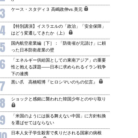
3
ケース・スタディ３ 高嶋政伸vs.美元
4
【特別講演】イスラエルの「政治」「安全保障」
はどう変遷してきたか（上）
5
国内航空産業編［下］：「防衛省が元請け」に頼
国にも理解してほしい「極東
ホルムズ海峡危機で加速したエ
った日本防衛産業の壁
905年体制」における日米韓安
ネルギー転換が「中国依存」に
6
「エネルギー供給国としての東南アジア」の重要
保障協力の意味
行き着くリスク
性と抱える課題――日本に求められるイラン戦争
和泰明
小山堅
下の連携
6年5月15日
2026年5月14日
7
黒い爪 高橋昭博『ヒロシマいのちの伝言』
8
ショックと感銘に襲われた韓国少年とのやり取り
9
「米国のようには振る舞えない中国」に方針転換
を選ばせてはならない
10
日本人女子学生殺害で炙りだされる国家の病根