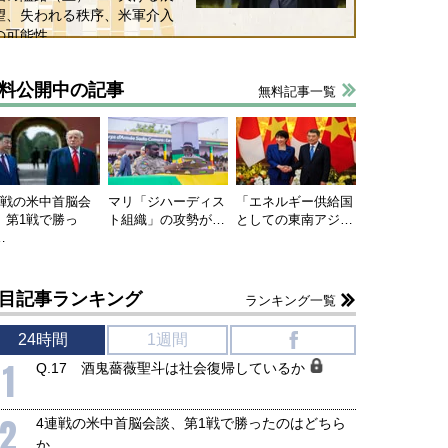
望、失われる秩序、米軍介入
の可能性
料公開中の記事
無料記事一覧
連戦の米中首脳会
マリ「ジハーディス
「エネルギー供給国
、第1戦で勝っ
ト組織」の攻勢が…
としての東南アジ…
…
目記事ランキング
ランキング一覧
24時間
1週間
f
1
Q.17 酒鬼薔薇聖斗は社会復帰しているか
2
4連戦の米中首脳会談、第1戦で勝ったのはどちら
か