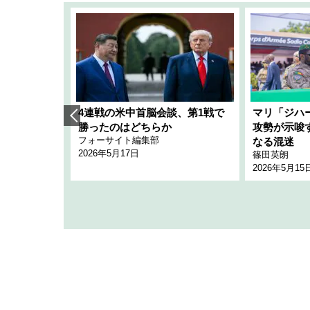
艦隊」構想
4連戦の米中首脳会談、第1戦で
マリ「ジハ
「空白」
勝ったのはどちらか
攻勢が示唆
フォーサイト編集部
のか
なる混迷
2026年5月17日
篠田英朗
2026年5月15