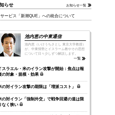
知らせ
お知らせ一覧
新サービス「新潮QUE」への統合について
池内恵の中東通信
池内恵（いけうちさとし 東京大学教授）
が、中東情勢とイスラーム教やその思想
について日々少しずつ解説します。
一覧
イスラエル・米のイラン攻撃が開始：焦点は報
復の対象・規模・効果
米の対イラン攻撃の期限は「増派コスト」
米の対イラン「強制外交」で戦争回避の道は限
りなく狭い