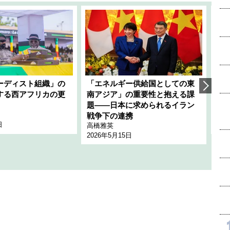
ーディスト組織」の
「エネルギー供給国としての東
韓
する西アフリカの更
南アジア」の重要性と抱える課
1
題――日本に求められるイラン
全
千々
戦争下の連携
日
202
高橋雅英
2026年5月15日