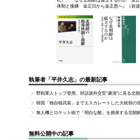
社）、『なぜ北朝鮮は孤立するのか 金正
体制と後継 金正日から金正恩へ』（岩波
執筆者「平井久志」の最新記事
野戦軍人トップ登用、対話派外交官“粛清”に見る北
韓国「独自核武装」までエスカレートした大統領の
無人機とロケット砲で「明白な敵」を挑発する北朝
無料公開中の記事