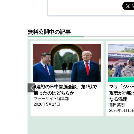
無料公開中の記事
艦隊」構想
4連戦の米中首脳会談、第1戦で
マリ「ジハ
「空白」
勝ったのはどちらか
攻勢が示唆
フォーサイト編集部
のか
なる混迷
2026年5月17日
篠田英朗
2026年5月15