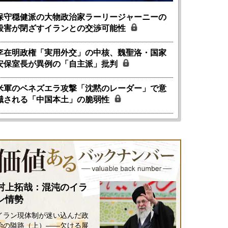
保守穏健派の大物政治家ラーリージャーニーの
殺害が閉ざすイランとの交渉可能性
李在明政権「実用外交」の中核、魏聖洛・国家
安保室長が異例の「自主派」批判
米軍のベネズエラ攻撃「沈黙のレーダー」で意
識される「中国本土」の脆弱性
村上拓哉：混沌のイラ
ン情勢
イラン現体制が迷い込んだ政
治の隘路（上）――欠ける展