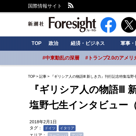
RSS
国際情報サイト
新潮社 Foresig
TOP
政治
経済・ビジネス
軍事・
#中東動乱の深層
#トランプ2.0のアメリ
TOP
>
記事
>
『ギリシア人の物語Ⅲ 新しき力』刊行記念特集塩野
『ギリシア人の物語Ⅲ 
塩野七生インタビュー
2018年2月1日
タグ：
ドイツ
イタリア
エリア：
ヨーロッパ
アジア