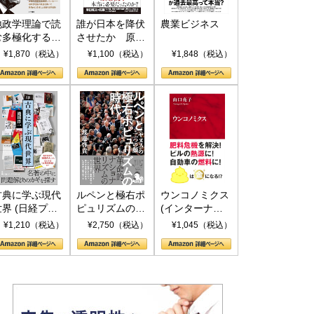
地政学理論で読
誰が日本を降伏
農業ビジネス
む多極化する世
させたか 原爆
界：トランプと
投下、ソ連参
¥1,870（税込）
¥1,100（税込）
¥1,848（税込）
RICSの挑戦
戦、そして聖断
(PHP新書)
古典に学ぶ現代
ルペンと極右ポ
ウンコノミクス
世界 (日経プレ
ピュリズムの時
(インターナシ
ミアシリーズ)
代：〈ヤヌス〉
ョナル新書)
¥1,210（税込）
¥2,750（税込）
¥1,045（税込）
の二つの顔