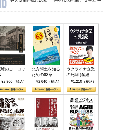
10
廃墟のヨーロッ
北方領土を知る
ウクライナ企業
パ
ための63章
の死闘 (産経セ
レクト S 039)
¥2,860（税込）
¥2,640（税込）
¥1,210（税込）