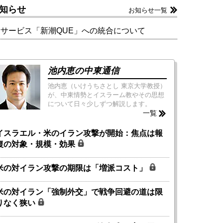
知らせ
お知らせ一覧
新サービス「新潮QUE」への統合について
池内恵の中東通信
池内恵（いけうちさとし 東京大学教授）
が、中東情勢とイスラーム教やその思想
について日々少しずつ解説します。
一覧
イスラエル・米のイラン攻撃が開始：焦点は報
復の対象・規模・効果
米の対イラン攻撃の期限は「増派コスト」
米の対イラン「強制外交」で戦争回避の道は限
りなく狭い