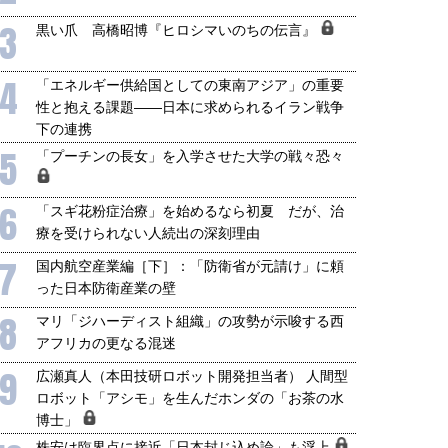
3
黒い爪 高橋昭博『ヒロシマいのちの伝言』
4
「エネルギー供給国としての東南アジア」の重要
性と抱える課題――日本に求められるイラン戦争
下の連携
5
「プーチンの長女」を入学させた大学の戦々恐々
6
「スギ花粉症治療」を始めるなら初夏 だが、治
療を受けられない人続出の深刻理由
7
国内航空産業編［下］：「防衛省が元請け」に頼
った日本防衛産業の壁
8
マリ「ジハーディスト組織」の攻勢が示唆する西
アフリカの更なる混迷
9
広瀬真人（本田技研ロボット開発担当者） 人間型
ロボット「アシモ」を生んだホンダの「お茶の水
博士」
株安は臨界点に接近「日本封じ込め論」も浮上