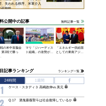
望、失われる秩序、米軍介入
の可能性
料公開中の記事
無料記事一覧
連戦の米中首脳会
マリ「ジハーディス
「エネルギー供給国
、第1戦で勝っ
ト組織」の攻勢が…
としての東南アジ…
…
国にも理解してほしい「極東
ホルムズ海峡危機で加速したエ
目記事ランキング
ランキング一覧
905年体制」における日米韓安
ネルギー転換が「中国依存」に
保障協力の意味
行き着くリスク
24時間
1週間
f
和泰明
小山堅
1
ケース・スタディ３ 高嶋政伸vs.美元
6年5月15日
2026年5月14日
2
Q.17 酒鬼薔薇聖斗は社会復帰しているか