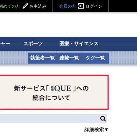
初めての方
お申込み
会員の方
ログイン
チャー
スポーツ
医療・サイエンス
執筆者一覧
連載一覧
タグ一覧
詳細検索▼