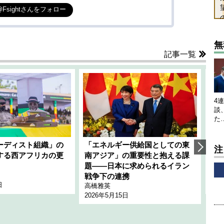
@Fsightさんをフォロー
無
記事一覧
4
談
た
ーディスト組織」の
「エネルギー供給国としての東
韓
注
する西アフリカの更
南アジア」の重要性と抱える課
1
題――日本に求められるイラン
全
千々
戦争下の連携
日
202
高橋雅英
2026年5月15日