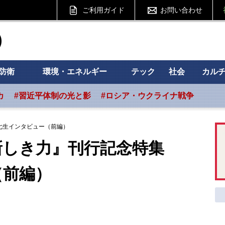
ご利用ガイド
お問い合わせ
ht フォーサイト
防衛
環境・エネルギー
テック
社会
カル
カ
#習近平体制の光と影
#ロシア・ウクライナ戦争
七生インタビュー（前編）
新しき力』刊行記念特集
（前編）