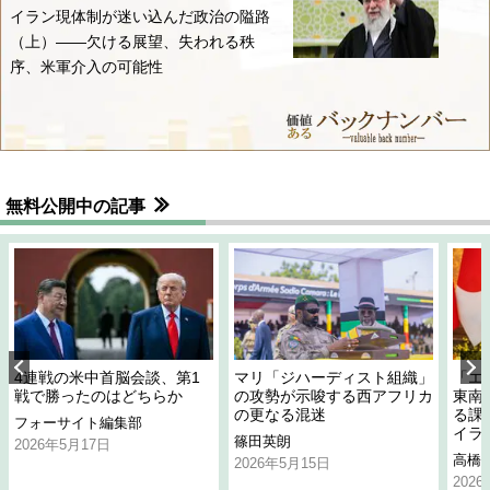
イラン現体制が迷い込んだ政治の隘路
（上）――欠ける展望、失われる秩
序、米軍介入の可能性
無料公開中の記事
4連戦の米中首脳会談、第1
マリ「ジハーディスト組織」
「エ
戦で勝ったのはどちらか
の攻勢が示唆する西アフリカ
東南
の更なる混迷
る課
フォーサイト編集部
イラ
篠田英朗
2026年5月17日
高橋
2026年5月15日
202