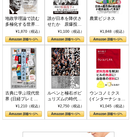
地政学理論で読む
誰が日本を降伏さ
農業ビジネス
多極化する世界：
せたか 原爆投
トランプとBRICS
下、ソ連参戦、そ
¥1,870（税込）
¥1,100（税込）
¥1,848（税込）
の挑戦
して聖断 (PHP新
書)
古典に学ぶ現代世
ルペンと極右ポピ
ウンコノミクス
界 (日経プレミア
ュリズムの時代：
(インターナショナ
シリーズ)
〈ヤヌス〉の二つ
ル新書)
¥1,210（税込）
¥2,750（税込）
¥1,045（税込）
の顔