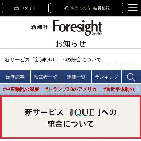
ログイン
初めての方
会員登録
お知らせ
新サービス「新潮QUE」への統合について
最新記事
執筆者一覧
連載一覧
ランキング
#中東動乱の深層
#トランプ2.0のアメリカ
#習近平体制の光