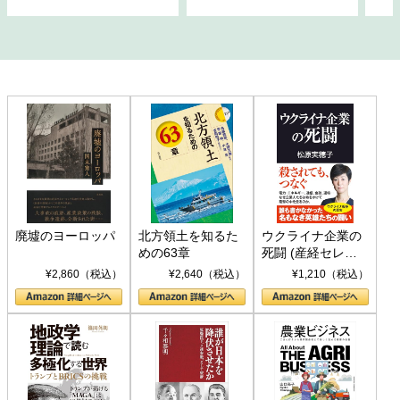
廃墟のヨーロッパ
北方領土を知るた
ウクライナ企業の
めの63章
死闘 (産経セレク
ト S 039)
¥2,860（税込）
¥2,640（税込）
¥1,210（税込）