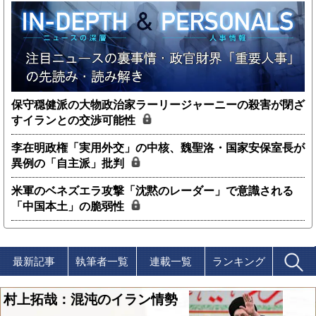
保守穏健派の大物政治家ラーリージャーニーの殺害が閉ざ
すイランとの交渉可能性
李在明政権「実用外交」の中核、魏聖洛・国家安保室長が
異例の「自主派」批判
米軍のベネズエラ攻撃「沈黙のレーダー」で意識される
「中国本土」の脆弱性
最新記事
執筆者一覧
連載一覧
ランキング
村上拓哉：混沌のイラン情勢