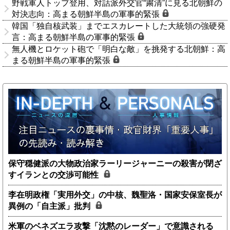
野戦軍人トップ登用、対話派外交官“粛清”に見る北朝鮮の
対決志向：高まる朝鮮半島の軍事的緊張
韓国「独自核武装」までエスカレートした大統領の強硬発
言：高まる朝鮮半島の軍事的緊張
無人機とロケット砲で「明白な敵」を挑発する北朝鮮：高
まる朝鮮半島の軍事的緊張
保守穏健派の大物政治家ラーリージャーニーの殺害が閉ざ
すイランとの交渉可能性
李在明政権「実用外交」の中核、魏聖洛・国家安保室長が
異例の「自主派」批判
米軍のベネズエラ攻撃「沈黙のレーダー」で意識される