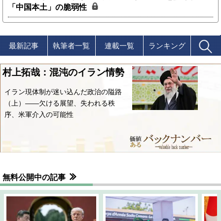
「中国本土」の脆弱性
最新記事
執筆者一覧
連載一覧
ランキング
村上拓哉：混沌のイラン情勢
イラン現体制が迷い込んだ政治の隘路
（上）――欠ける展望、失われる秩
序、米軍介入の可能性
無料公開中の記事