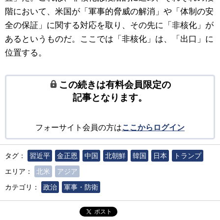
階において、米国が「軍事的脅威の解消」や「体制の安
全の保証」に関する対応を取り、その先に「非核化」が
あるというものだ。ここでは「非核化」は、「出口」に
位置する。
この続きは有料会員限定の
記事となります。
フォーサイト会員の方は
ここからログイン
タグ：
習近平
金正恩
中国
北朝鮮
韓国
日本
トランプ
エリア：
北米
アジア
カテゴリ：
政治
軍事・防衛
ポスト