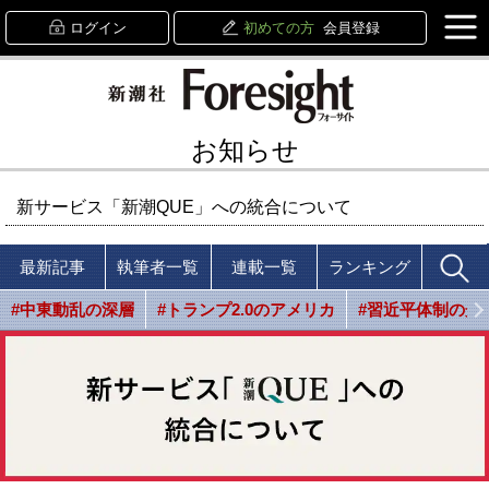
ログイン
初めての方
会員登録
お知らせ
新サービス「新潮QUE」への統合について
最新記事
執筆者一覧
連載一覧
ランキング
#中東動乱の深層
#トランプ2.0のアメリカ
#習近平体制の光