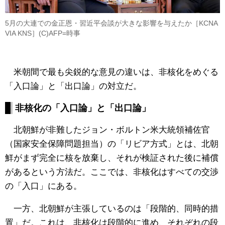
5月の大連での金正恩・習近平会談が大きな影響を与えたか［KCNA
VIA KNS］(C)AFP=時事
米朝間で最も尖鋭的な意見の違いは、非核化をめぐる
「入口論」と「出口論」の対立だ。
非核化の「入口論」と「出口論」
北朝鮮が非難したジョン・ボルトン米大統領補佐官
（国家安全保障問題担当）の「リビア方式」とは、北朝
鮮がまず完全に核を放棄し、それが検証された後に補償
があるという方法だ。ここでは、非核化はすべての交渉
の「入口」にある。
一方、北朝鮮が主張しているのは「段階的、同時的措
置」だ。これは、非核化は段階的に進め、それぞれの段