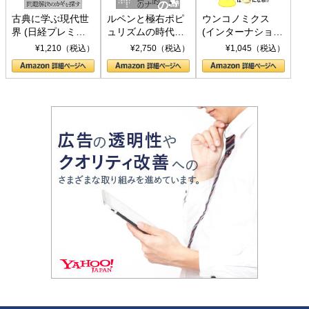
古典に学ぶ現代世
ルペンと極右ポピ
ウンコノミクス
界 (日経プレミア
ュリズムの時代：
(インターナショナ
シリーズ)
〈ヤヌス〉の二つ
ル新書)
¥1,210（税込）
¥2,750（税込）
¥1,045（税込）
の顔