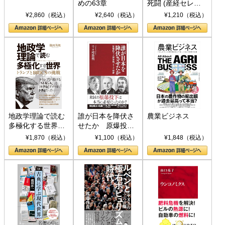
めの63章
死闘 (産経セレク
ト S 039)
¥2,860（税込）
¥2,640（税込）
¥1,210（税込）
地政学理論で読む
誰が日本を降伏さ
農業ビジネス
多極化する世界：
せたか 原爆投
トランプとBRICS
下、ソ連参戦、そ
¥1,870（税込）
¥1,100（税込）
¥1,848（税込）
の挑戦
して聖断 (PHP新
書)