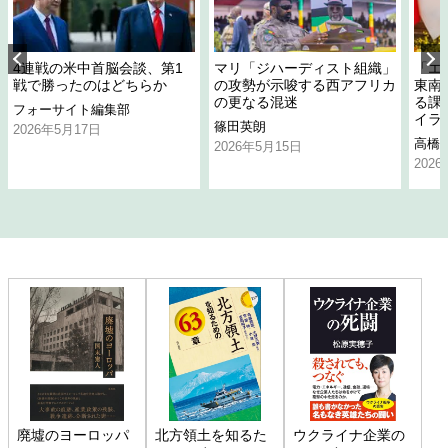
4連戦の米中首脳会談、第1
マリ「ジハーディスト組織」
「エ
戦で勝ったのはどちらか
の攻勢が示唆する西アフリカ
東南
の更なる混迷
る課
フォーサイト編集部
イラ
篠田英朗
2026年5月17日
高橋
2026年5月15日
202
廃墟のヨーロッパ
北方領土を知るた
ウクライナ企業の