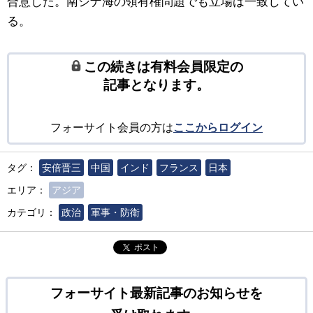
合意した。南シナ海の領有権問題でも立場は一致してい
る。
この続きは有料会員限定の
記事となります。
フォーサイト会員の方は
ここからログイン
タグ：
安倍晋三
中国
インド
フランス
日本
エリア：
アジア
カテゴリ：
政治
軍事・防衛
ポスト
フォーサイト最新記事のお知らせを