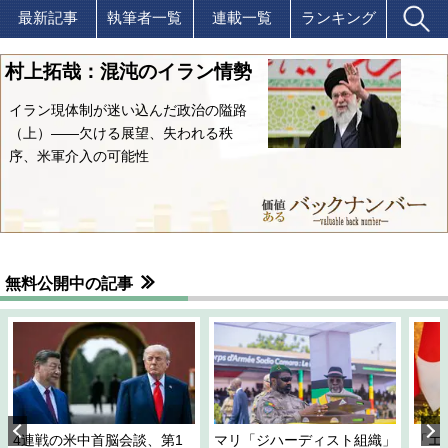
最新記事
執筆者一覧
連載一覧
ランキング
村上拓哉：混沌のイラン情勢
イラン現体制が迷い込んだ政治の隘路
（上）――欠ける展望、失われる秩
序、米軍介入の可能性
無料公開中の記事
4連戦の米中首脳会談、第1
マリ「ジハーディスト組織」
「エ