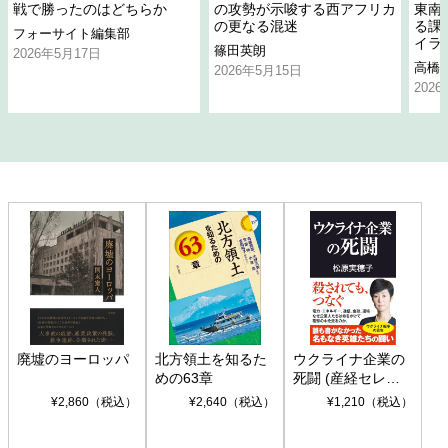
戦で勝ったのはどちらか
の攻勢が示唆する西アフリカ
東南
の更なる混迷
る課
フォーサイト編集部
イラ
篠田英朗
2026年5月17日
高橋
2026年5月15日
202
廃墟のヨーロッパ
北方領土を知るた
ウクライナ企業の
めの63章
死闘 (産経セレク
ト S 039)
¥2,860（税込）
¥2,640（税込）
¥1,210（税込）