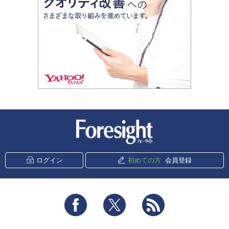
ログイン
初めての方
会員登録
Facebook
Twitter
RSS
特定商取引法に基づく表記
プライバシーポリシー
著作権について
リンクポリシー
免責事項
ご利用ガイド
お問い合わせ
ＡＢＪマークは、この電子書店・電子書籍配信サービスが、著作権者からコンテン
ツ使用許諾を得た正規版配信サービスであることを示す登録商標（登録番号 第６
０９１７１３号）です。
https://aebs.or.jp/