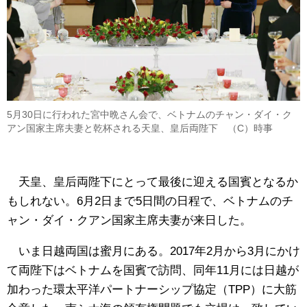
5月30日に行われた宮中晩さん会で、ベトナムのチャン・ダイ・ク
アン国家主席夫妻と乾杯される天皇、皇后両陛下 （C）時事
天皇、皇后両陛下にとって最後に迎える国賓となるか
もしれない。6月2日まで5日間の日程で、ベトナムのチ
ャン・ダイ・クアン国家主席夫妻が来日した。
いま日越両国は蜜月にある。2017年2月から3月にかけ
て両陛下はベトナムを国賓で訪問、同年11月には日越が
加わった環太平洋パートナーシップ協定（TPP）に大筋