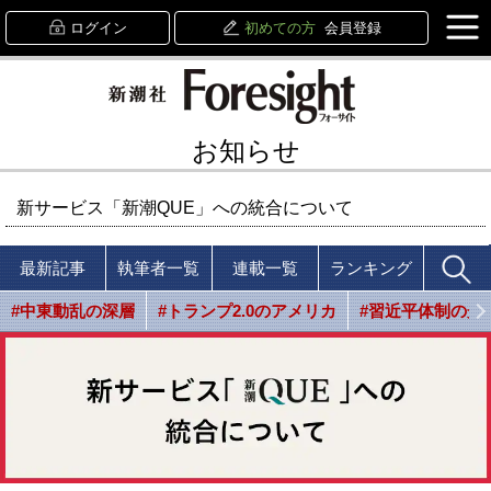
ログイン
初めての方
会員登録
お知らせ
新サービス「新潮QUE」への統合について
最新記事
執筆者一覧
連載一覧
ランキング
#中東動乱の深層
#トランプ2.0のアメリカ
#習近平体制の光