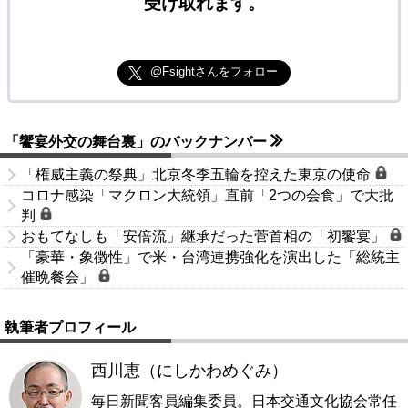
受け取れます。
@Fsightさんをフォロー
「饗宴外交の舞台裏」のバックナンバー
「権威主義の祭典」北京冬季五輪を控えた東京の使命
コロナ感染「マクロン大統領」直前「2つの会食」で大批
判
おもてなしも「安倍流」継承だった菅首相の「初饗宴」
「豪華・象徴性」で米・台湾連携強化を演出した「総統主
催晩餐会」
執筆者プロフィール
西川恵（にしかわめぐみ）
毎日新聞客員編集委員。日本交通文化協会常任