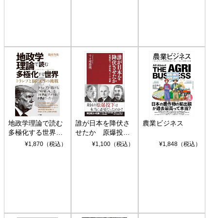
地政学理論で読む
誰が日本を降伏さ
農業ビジネス
多極化する世界：
せたか 原爆投
トランプとBRICS
下、ソ連参戦、そ
¥1,870（税込）
¥1,100（税込）
¥1,848（税込）
の挑戦
して聖断 (PHP新
書)
古典に学ぶ現代世
ルペンと極右ポピ
ウンコノミクス
界 (日経プレミア
ュリズムの時代：
(インターナショナ
シリーズ)
〈ヤヌス〉の二つ
ル新書)
¥1,210（税込）
¥2,750（税込）
¥1,045（税込）