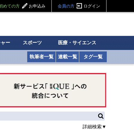
初めての方
お申込み
会員の方
ログイン
チャー
スポーツ
医療・サイエンス
執筆者一覧
連載一覧
タグ一覧
詳細検索▼