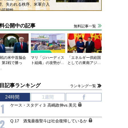
望、失われる秩序、米軍介入
の可能性
料公開中の記事
無料記事一覧
連戦の米中首脳会
マリ「ジハーディス
「エネルギー供給国
、第1戦で勝っ
ト組織」の攻勢が…
としての東南アジ…
…
目記事ランキング
ランキング一覧
24時間
1週間
f
1
ケース・スタディ３ 高嶋政伸vs.美元
2
Q.17 酒鬼薔薇聖斗は社会復帰しているか