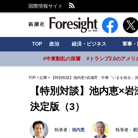
RSS
国際情報サイト
新潮社 Foresig
TOP
政治
経済・ビジネス
軍事・
#中東動乱の深層
#トランプ2.0のアメリ
TOP
>
記事
>
【特別対談】池内恵×岩瀬昇：中東「いまを知る」決
【特別対談】池内恵×岩
決定版（3）
執筆者：
池内恵
執筆者：
岩