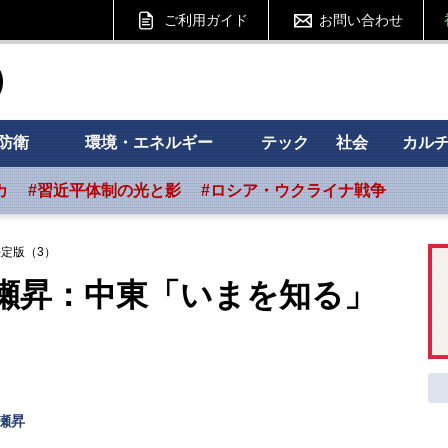
ご利用ガイド
お問い合わせ
ht フォーサイト
防衛
環境・エネルギー
テック
社会
カル
カ
#習近平体制の光と影
#ロシア・ウクライナ戦争
定版（3）
瀬昇：中東「いまを知る」
瀬昇