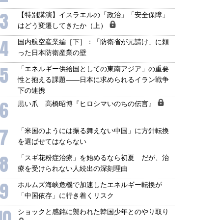
3
【特別講演】イスラエルの「政治」「安全保障」
はどう変遷してきたか（上）
4
国内航空産業編［下］：「防衛省が元請け」に頼
った日本防衛産業の壁
5
「エネルギー供給国としての東南アジア」の重要
性と抱える課題――日本に求められるイラン戦争
下の連携
6
黒い爪 高橋昭博『ヒロシマいのちの伝言』
7
「米国のようには振る舞えない中国」に方針転換
を選ばせてはならない
8
「スギ花粉症治療」を始めるなら初夏 だが、治
療を受けられない人続出の深刻理由
9
ホルムズ海峡危機で加速したエネルギー転換が
「中国依存」に行き着くリスク
10
ショックと感銘に襲われた韓国少年とのやり取り