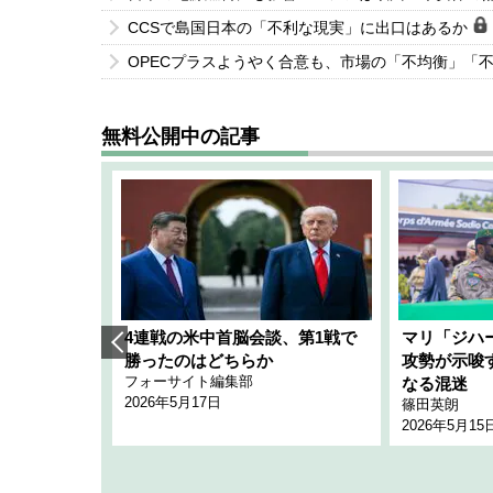
CCSで島国日本の「不利な現実」に出口はあるか
OPECプラスようやく合意も、市場の「不均衡」「
無料公開中の記事
艦隊」構想
4連戦の米中首脳会談、第1戦で
マリ「ジハ
「空白」
勝ったのはどちらか
攻勢が示唆
フォーサイト編集部
のか
なる混迷
2026年5月17日
篠田英朗
2026年5月15