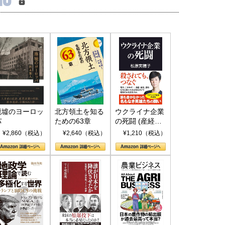
廃墟のヨーロッ
北方領土を知る
ウクライナ企業
パ
ための63章
の死闘 (産経セ
レクト S 039)
¥2,860（税込）
¥2,640（税込）
¥1,210（税込）