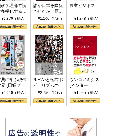
地政学理論で読
誰が日本を降伏
農業ビジネス
む多極化する世
させたか 原爆
界：トランプと
投下、ソ連参
¥1,870（税込）
¥1,100（税込）
¥1,848（税込）
RICSの挑戦
戦、そして聖断
(PHP新書)
古典に学ぶ現代
ルペンと極右ポ
ウンコノミクス
世界 (日経プレ
ピュリズムの時
(インターナシ
ミアシリーズ)
代：〈ヤヌス〉
ョナル新書)
国にも理解してほしい「極東
ホルムズ海峡危機で加速したエ
¥1,210（税込）
¥2,750（税込）
¥1,045（税込）
の二つの顔
905年体制」における日米韓安
ネルギー転換が「中国依存」に
保障協力の意味
行き着くリスク
和泰明
小山堅
6年5月15日
2026年5月14日