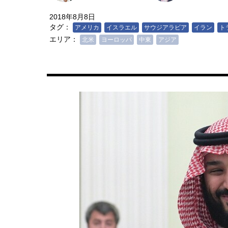
2018年8月8日
タグ：
アメリカ
イスラエル
サウジアラビア
イラン
ト
エリア：
北米
ヨーロッパ
中東
アジア