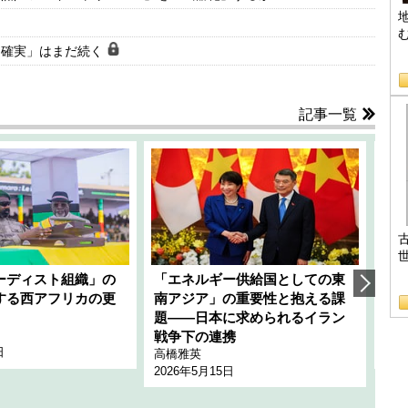
不確実」はまだ続く
B
記事一覧
ーディスト組織」の
「エネルギー供給国としての東
韓
する西アフリカの更
南アジア」の重要性と抱える課
1
題――日本に求められるイラン
全
千々
戦争下の連携
日
202
高橋雅英
2026年5月15日