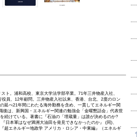
リスト。浦和高校、東京大学法学部卒業。71年三井物産入社、
執行役員、12年顧問。三井物産入社以来、香港、台北、2度のロン
の延べ21年間にわたる海外勤務を含め、一貫してエネルギー関
退職後は、新興国・エネルギー関連の勉強会「金曜懇話会」代表世
を続けている。著書に『石油の「埋蔵量」は誰が決めるのか?
『日本軍はなぜ満洲大油田を発見できなかったのか』 (同)、
『超エネルギー地政学 アメリカ・ロシア・中東編』（エネルギ