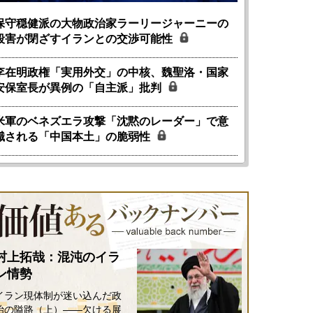
保守穏健派の大物政治家ラーリージャーニーの
殺害が閉ざすイランとの交渉可能性
李在明政権「実用外交」の中核、魏聖洛・国家
安保室長が異例の「自主派」批判
米軍のベネズエラ攻撃「沈黙のレーダー」で意
識される「中国本土」の脆弱性
村上拓哉：混沌のイラ
ン情勢
イラン現体制が迷い込んだ政
治の隘路（上）――欠ける展