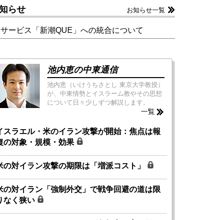
知らせ
お知らせ一覧
新サービス「新潮QUE」への統合について
池内恵の中東通信
池内恵（いけうちさとし 東京大学教授）
が、中東情勢とイスラーム教やその思想
について日々少しずつ解説します。
一覧
イスラエル・米のイラン攻撃が開始：焦点は報
復の対象・規模・効果
米の対イラン攻撃の期限は「増派コスト」
米の対イラン「強制外交」で戦争回避の道は限
りなく狭い