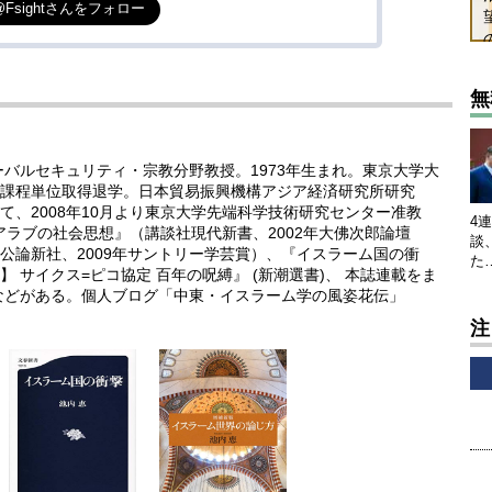
@Fsightさんをフォロー
無
ーバルセキュリティ・宗教分野教授。1973年生まれ。東京大学大
課程単位取得退学。日本貿易振興機構アジア経済研究所研究
、2008年10月より東京大学先端科学技術研究センター准教
4
代アラブの社会思想』（講談社現代新書、2002年大佛次郎論壇
談
公論新社、2009年サントリー学芸賞）、『イスラーム国の衝
た
 サイクス=ピコ協定 百年の呪縛』 (新潮選書)、 本誌連載をま
などがある。個人ブログ「中東・イスラーム学の風姿花伝」
注