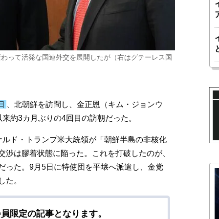
変わって活発な国連外交を展開したが（右はグテーレス国
日
、北朝鮮を訪問し、金正恩（キム・ジョンウ
以来約3カ月ぶりの4回目の訪朝だった。
ナルド・トランプ米大統領が「朝鮮半島の非核化
交渉は膠着状態に陥った。これを打破したのが、
だった。9月5日に特使団を平壌へ派遣し、金党
した。
会員限定の記事となります。