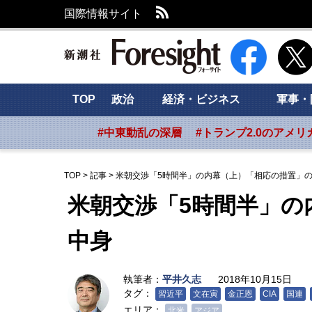
RSS
国際情報サイト
新潮社 Foresig
TOP
政治
経済・ビジネス
軍事・
#中東動乱の深層
#トランプ2.0のアメリ
TOP
>
記事
>
米朝交渉「5時間半」の内幕（上）「相応の措置」
米朝交渉「5時間半」の
中身
執筆者：
平井久志
2018年10月15日
タグ：
習近平
文在寅
金正恩
CIA
国連
エリア：
北米
アジア