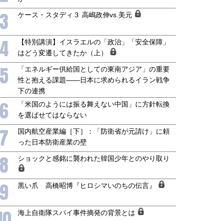
3
ケース・スタディ３ 高嶋政伸vs.美元
4
【特別講演】イスラエルの「政治」「安全保障」
はどう変遷してきたか（上）
5
「エネルギー供給国としての東南アジア」の重要
性と抱える課題――日本に求められるイラン戦争
下の連携
6
「米国のようには振る舞えない中国」に方針転換
国にも理解してほしい「極東
ホルムズ海峡危機で加速したエ
を選ばせてはならない
905年体制」における日米韓安
ネルギー転換が「中国依存」に
7
保障協力の意味
行き着くリスク
国内航空産業編［下］：「防衛省が元請け」に頼
和泰明
小山堅
った日本防衛産業の壁
6年5月15日
2026年5月14日
8
ショックと感銘に襲われた韓国少年とのやり取り
9
黒い爪 高橋昭博『ヒロシマいのちの伝言』
10
海上自衛隊スパイ事件摘発の背景とは