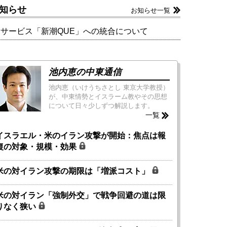
知らせ
お知らせ一覧
新サービス「新潮QUE」への統合について
池内恵の中東通信
池内恵（いけうちさとし 東京大学教授）
が、中東情勢とイスラーム教やその思想
について日々少しずつ解説します。
一覧
イスラエル・米のイラン攻撃が開始：焦点は報
復の対象・規模・効果
米の対イラン攻撃の期限は「増派コスト」
米の対イラン「強制外交」で戦争回避の道は限
りなく狭い