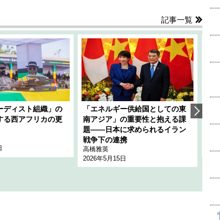
記事一覧
ーディスト組織」の
「エネルギー供給国としての東
韓
する西アフリカの更
南アジア」の重要性と抱える課
1
題――日本に求められるイラン
全
千々
戦争下の連携
日
202
高橋雅英
2026年5月15日