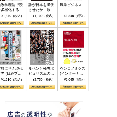
地政学理論で読
誰が日本を降伏
農業ビジネス
む多極化する世
させたか 原爆
界：トランプと
投下、ソ連参
¥1,870（税込）
¥1,100（税込）
¥1,848（税込）
RICSの挑戦
戦、そして聖断
(PHP新書)
古典に学ぶ現代
ルペンと極右ポ
ウンコノミクス
世界 (日経プレ
ピュリズムの時
(インターナシ
ミアシリーズ)
代：〈ヤヌス〉
ョナル新書)
¥1,210（税込）
¥2,750（税込）
¥1,045（税込）
の二つの顔