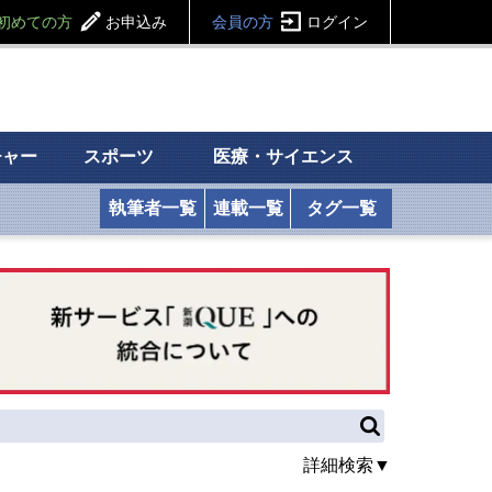
初めての方
お申込み
会員の方
ログイン
チャー
スポーツ
医療・サイエンス
執筆者一覧
連載一覧
タグ一覧
詳細検索▼