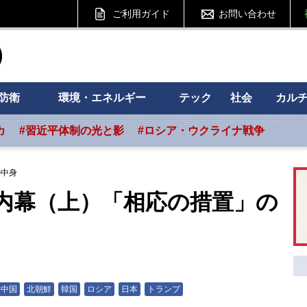
ご利用ガイド
お問い合わせ
ht フォーサイト
防衛
環境・エネルギー
テック
社会
カル
カ
#習近平体制の光と影
#ロシア・ウクライナ戦争
の中身
内幕（上）「相応の措置」の
中国
北朝鮮
韓国
ロシア
日本
トランプ