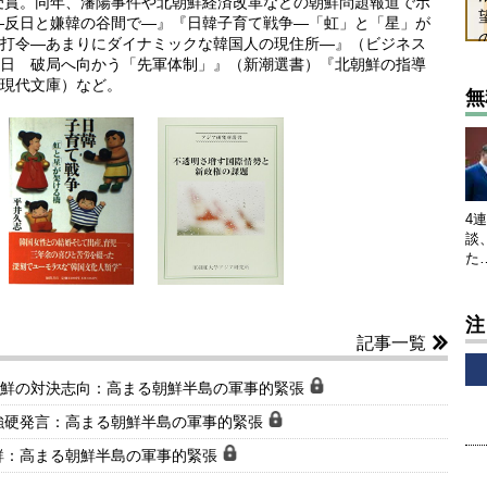
賞受賞。同年、瀋陽事件や北朝鮮経済改革などの朝鮮問題報道でボ
―反日と嫌韓の谷間で―』『日韓子育て戦争―「虹」と「星」が
打令―あまりにダイナミックな韓国人の現住所―』（ビジネス
日 破局へ向かう「先軍体制」』（新潮選書）『北朝鮮の指導
現代文庫）など。
無
4
談
た
注
記事一覧
朝鮮の対決志向：高まる朝鮮半島の軍事的緊張
強硬発言：高まる朝鮮半島の軍事的緊張
鮮：高まる朝鮮半島の軍事的緊張