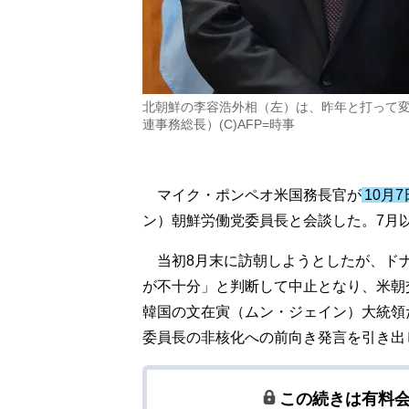
北朝鮮の李容浩外相（左）は、昨年と打って
連事務総長）(C)AFP=時事
マイク・ポンペオ米国務長官が
10月7
ン）朝鮮労働党委員長と会談した。7月
当初8月末に訪朝しようとしたが、ド
が不十分」と判断して中止となり、米朝
韓国の文在寅（ムン・ジェイン）大統領
委員長の非核化への前向き発言を引き出
この続きは有料