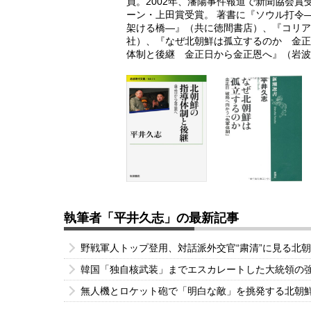
員。2002年、瀋陽事件報道で新聞協会
ーン・上田賞受賞。 著書に『ソウル打令
架ける橋―』（共に徳間書店）、『コリア
社）、『なぜ北朝鮮は孤立するのか 金正
体制と後継 金正日から金正恩へ』（岩波
執筆者「平井久志」の最新記事
野戦軍人トップ登用、対話派外交官“粛清”に見る北
韓国「独自核武装」までエスカレートした大統領の
無人機とロケット砲で「明白な敵」を挑発する北朝