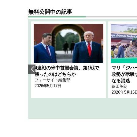
無料公開中の記事
艦隊」構想
4連戦の米中首脳会談、第1戦で
マリ「ジハ
「空白」
勝ったのはどちらか
攻勢が示唆
フォーサイト編集部
のか
なる混迷
2026年5月17日
篠田英朗
2026年5月15