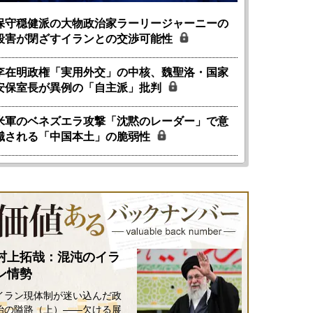
保守穏健派の大物政治家ラーリージャーニーの
殺害が閉ざすイランとの交渉可能性
李在明政権「実用外交」の中核、魏聖洛・国家
安保室長が異例の「自主派」批判
米軍のベネズエラ攻撃「沈黙のレーダー」で意
識される「中国本土」の脆弱性
村上拓哉：混沌のイラ
ン情勢
イラン現体制が迷い込んだ政
治の隘路（上）――欠ける展