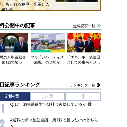
望、失われる秩序、米軍介入
の可能性
料公開中の記事
無料記事一覧
連戦の米中首脳会
マリ「ジハーディス
「エネルギー供給国
、第1戦で勝っ
ト組織」の攻勢が…
としての東南アジ…
…
目記事ランキング
ランキング一覧
24時間
1週間
f
1
Q.17 酒鬼薔薇聖斗は社会復帰しているか
2
4連戦の米中首脳会談、第1戦で勝ったのはどちら
か