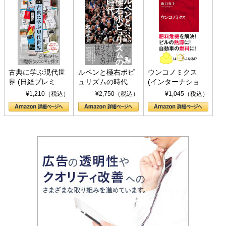
古典に学ぶ現代世
ルペンと極右ポピ
ウンコノミクス
界 (日経プレミア
ュリズムの時代：
(インターナショナ
シリーズ)
〈ヤヌス〉の二つ
ル新書)
¥1,210（税込）
¥2,750（税込）
¥1,045（税込）
の顔