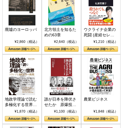
廃墟のヨーロッパ
北方領土を知るた
ウクライナ企業の
めの63章
死闘 (産経セレク
ト S 039)
¥2,860（税込）
¥2,640（税込）
¥1,210（税込）
地政学理論で読む
誰が日本を降伏さ
農業ビジネス
多極化する世界：
せたか 原爆投
トランプとBRICS
下、ソ連参戦、そ
¥1,870（税込）
¥1,100（税込）
¥1,848（税込）
の挑戦
して聖断 (PHP新
書)