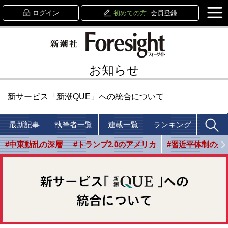
ログイン
初めての方
会員登録
お知らせ
新サービス「新潮QUE」への統合について
最新記事
執筆者一覧
連載一覧
ランキング
#中東動乱の深層
#トランプ2.0のアメリカ
#習近平体制の光