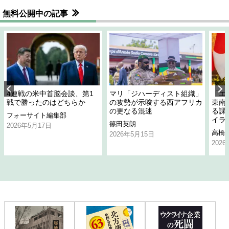
無料公開中の記事
4連戦の米中首脳会談、第1
マリ「ジハーディスト組織」
「エ
戦で勝ったのはどちらか
の攻勢が示唆する西アフリカ
東南
の更なる混迷
る課
フォーサイト編集部
イラ
篠田英朗
2026年5月17日
高橋
2026年5月15日
202