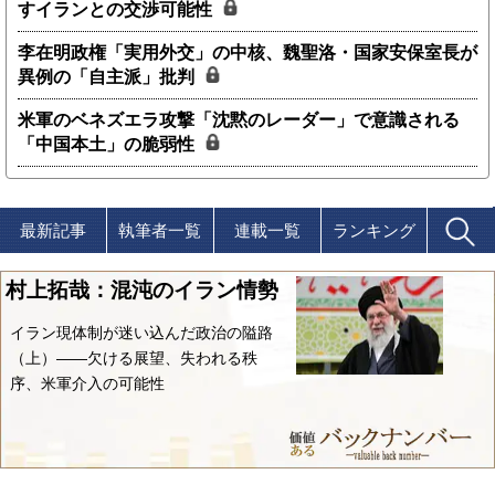
すイランとの交渉可能性
李在明政権「実用外交」の中核、魏聖洛・国家安保室長が
異例の「自主派」批判
米軍のベネズエラ攻撃「沈黙のレーダー」で意識される
「中国本土」の脆弱性
最新記事
執筆者一覧
連載一覧
ランキング
村上拓哉：混沌のイラン情勢
イラン現体制が迷い込んだ政治の隘路
（上）――欠ける展望、失われる秩
序、米軍介入の可能性