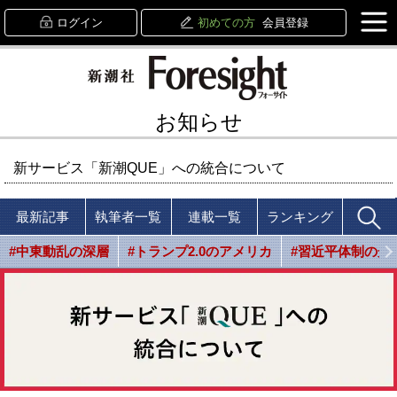
ログイン
初めての方
会員登録
お知らせ
新サービス「新潮QUE」への統合について
最新記事
執筆者一覧
連載一覧
ランキング
#中東動乱の深層
#トランプ2.0のアメリカ
#習近平体制の光