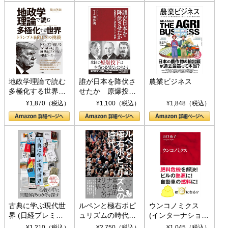
地政学理論で読む
誰が日本を降伏さ
農業ビジネス
多極化する世界：
せたか 原爆投
トランプとBRICS
下、ソ連参戦、そ
¥1,870（税込）
¥1,100（税込）
¥1,848（税込）
の挑戦
して聖断 (PHP新
書)
古典に学ぶ現代世
ルペンと極右ポピ
ウンコノミクス
界 (日経プレミア
ュリズムの時代：
(インターナショナ
シリーズ)
〈ヤヌス〉の二つ
ル新書)
¥1,210（税込）
¥2,750（税込）
¥1,045（税込）