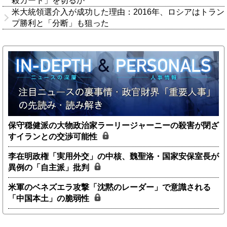
殺カード」を切るか
米大統領選介入が成功した理由：2016年、ロシアはトラン
プ勝利と「分断」も狙った
保守穏健派の大物政治家ラーリージャーニーの殺害が閉ざ
すイランとの交渉可能性
李在明政権「実用外交」の中核、魏聖洛・国家安保室長が
異例の「自主派」批判
米軍のベネズエラ攻撃「沈黙のレーダー」で意識される
「中国本土」の脆弱性