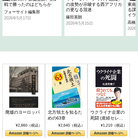
戦で勝ったのはどちらか
の攻勢が示唆する西アフリカ
東南
の更なる混迷
る課
フォーサイト編集部
イラ
篠田英朗
2026年5月17日
高橋
2026年5月15日
202
廃墟のヨーロッパ
北方領土を知るた
ウクライナ企業の
めの63章
死闘 (産経セレク
ト S 039)
¥2,860（税込）
¥2,640（税込）
¥1,210（税込）