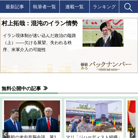
最新記事
執筆者一覧
連載一覧
ランキング
村上拓哉：混沌のイラン情勢
イラン現体制が迷い込んだ政治の隘路
（上）――欠ける展望、失われる秩
序、米軍介入の可能性
無料公開中の記事
4連戦の米中首脳会談、第1
マリ「ジハーディスト組織」
「エ