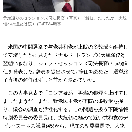
予定通りのセッションズ司法長官（写真）「解任」だったが、大統
領への追及は続く (C)EPA=時事
米国の中間選挙で与党共和党が上院の多数派を維持し
て安堵したかに見えたドナルド･トランプ米大統領(72)｡
翌朝いきなり、ジェフ・セッションズ司法長官(71)の解
任を発表した｡辞表を提出させて､辞任を認めた。選挙終
了直後の解任はずっと前から決めていた｡
この人事発表で「ロシア疑惑」再燃の狼煙を上げてし
まったようだ。また、野党民主党が下院の多数派を握
り、議会の調査も活性化する。この問題を扱う下院情報
特別委員会の委員長は、大統領に極めて近い共和党のデ
ビン･ヌーネス議員(45)から、現在の副委員長で、大統