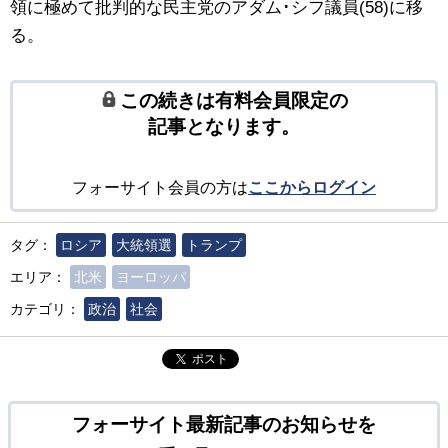
領に極めて批判的な民主党のアダム･シフ議員(58)に移
る。
この続きは有料会員限定の
記事となります。
フォーサイト会員の方は
ここからログイン
タグ：
ロシア
大統領選
トランプ
エリア：
北米
ヨーロッパ
カテゴリ：
政治
社会
ポスト
フォーサイト最新記事のお知らせを