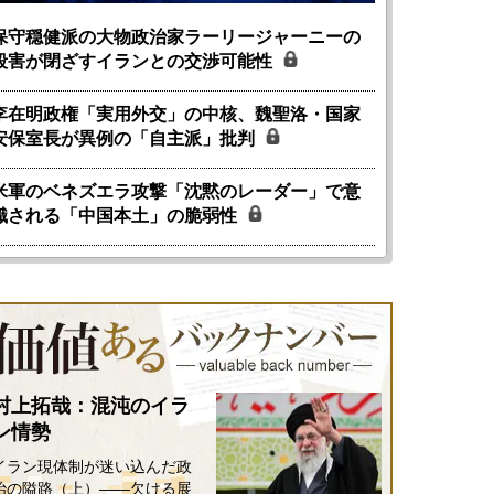
保守穏健派の大物政治家ラーリージャーニーの
殺害が閉ざすイランとの交渉可能性
李在明政権「実用外交」の中核、魏聖洛・国家
安保室長が異例の「自主派」批判
米軍のベネズエラ攻撃「沈黙のレーダー」で意
識される「中国本土」の脆弱性
村上拓哉：混沌のイラ
ン情勢
イラン現体制が迷い込んだ政
治の隘路（上）――欠ける展