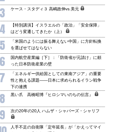
3
ケース・スタディ３ 高嶋政伸vs.美元
国にも理解してほしい「極東
ホルムズ海峡危機で加速したエ
905年体制」における日米韓安
ネルギー転換が「中国依存」に
4
【特別講演】イスラエルの「政治」「安全保障」
保障協力の意味
行き着くリスク
はどう変遷してきたか（上）
和泰明
小山堅
6年5月15日
2026年5月14日
5
「米国のようには振る舞えない中国」に方針転換
を選ばせてはならない
6
国内航空産業編［下］：「防衛省が元請け」に頼
った日本防衛産業の壁
7
「エネルギー供給国としての東南アジア」の重要
性と抱える課題――日本に求められるイラン戦争
下の連携
8
黒い爪 高橋昭博『ヒロシマいのちの伝言』
9
次の20年の20人 ハムザ・シャバーズ・シャリフ
10
人手不足の自衛隊「定年延長」が「かえってマイ