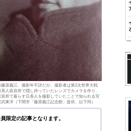
の藤原義江。撮影年不詳だが、撮影者は第2次世界大戦
日系人収容所で隠し持っていたレンズでカメラを作り、
収容所で暮らす日系人を撮影していたことで知られる写
宮武東洋（下関市「藤原義江記念館」提供、以下同）
会員限定の記事となります。