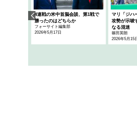
艦隊」構想
4連戦の米中首脳会談、第1戦で
マリ「ジハ
「空白」
勝ったのはどちらか
攻勢が示唆
フォーサイト編集部
のか
なる混迷
2026年5月17日
篠田英朗
2026年5月15