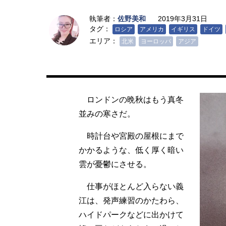
執筆者：
佐野美和
2019年3月31日
タグ：
ロシア
アメリカ
イギリス
ドイツ
エリア：
北米
ヨーロッパ
アジア
ロンドンの晩秋はもう真冬
並みの寒さだ。
時計台や宮殿の屋根にまで
かかるような、低く厚く暗い
雲が憂鬱にさせる。
仕事がほとんど入らない義
江は、発声練習のかたわら、
ハイドパークなどに出かけて