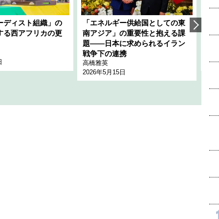
ーディスト組織」の
「エネルギー供給国としての東
韓
する西アフリカの更
南アジア」の重要性と抱える課
1
題――日本に求められるイラン
全
千々
戦争下の連携
日
202
高橋雅英
2026年5月15日