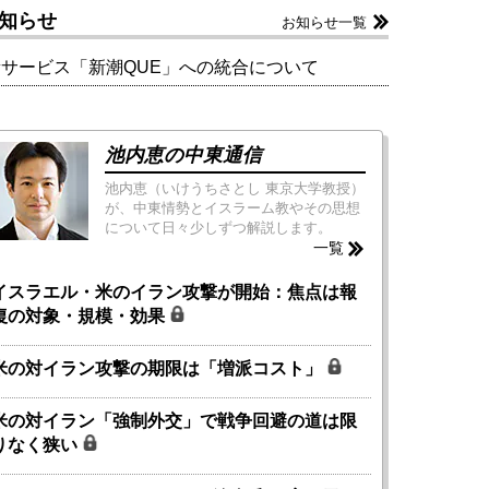
知らせ
お知らせ一覧
新サービス「新潮QUE」への統合について
池内恵の中東通信
池内恵（いけうちさとし 東京大学教授）
が、中東情勢とイスラーム教やその思想
について日々少しずつ解説します。
一覧
イスラエル・米のイラン攻撃が開始：焦点は報
復の対象・規模・効果
米の対イラン攻撃の期限は「増派コスト」
米の対イラン「強制外交」で戦争回避の道は限
りなく狭い