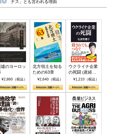
ナス」とも言われる理由
廃墟のヨーロッ
北方領土を知る
ウクライナ企業
パ
ための63章
の死闘 (産経セ
レクト S 039)
¥2,860（税込）
¥2,640（税込）
¥1,210（税込）