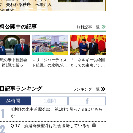
望、失われる秩序、米軍介入
の可能性
料公開中の記事
無料記事一覧
連戦の米中首脳会
マリ「ジハーディス
「エネルギー供給国
、第1戦で勝っ
ト組織」の攻勢が…
としての東南アジ…
…
目記事ランキング
ランキング一覧
24時間
1週間
f
1
4連戦の米中首脳会談、第1戦で勝ったのはどちら
か
2
Q.17 酒鬼薔薇聖斗は社会復帰しているか