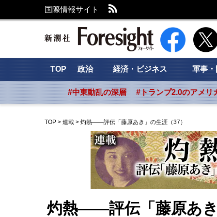
RSS
国際情報サイト
新潮社 Foresig
TOP
政治
経済・ビジネス
軍事・
#中東動乱の深層
#トランプ2.0のアメリ
TOP
>
連載
>
灼熱――評伝「藤原あき」の生涯（37）
灼熱――評伝「藤原あき