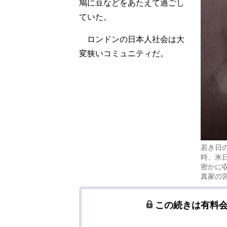
鳩に豆などをあたえて過ごし
ていた。
ロンドンの日本人社会は大
変狭いコミュニティだ。
若き日
時、米
密かに
真家の
この続きは有料