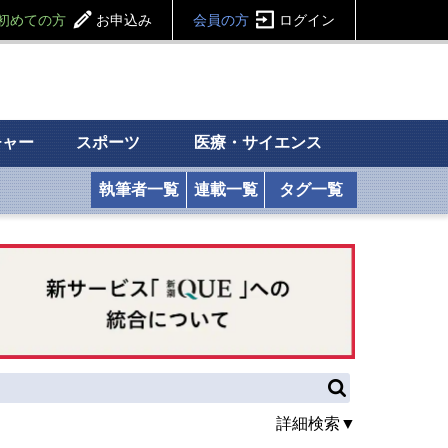
初めての方
お申込み
会員の方
ログイン
チャー
スポーツ
医療・サイエンス
執筆者一覧
連載一覧
タグ一覧
詳細検索▼