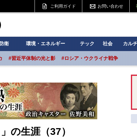
ご利用ガイド
お問い合わせ
ht フォーサイト
防衛
環境・エネルギー
テック
社会
カル
カ
#習近平体制の光と影
#ロシア・ウクライナ戦争
」の生涯（37）