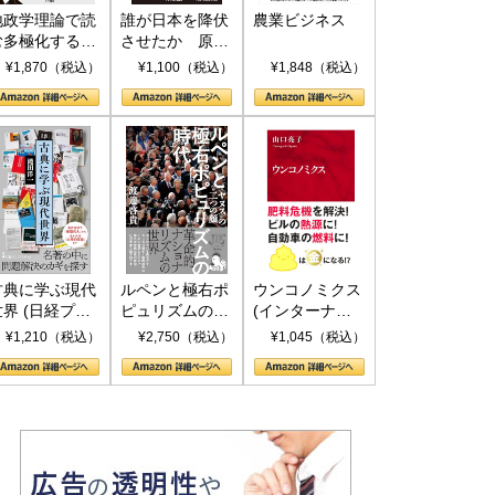
地政学理論で読
誰が日本を降伏
農業ビジネス
む多極化する世
させたか 原爆
界：トランプと
投下、ソ連参
¥1,870（税込）
¥1,100（税込）
¥1,848（税込）
RICSの挑戦
戦、そして聖断
(PHP新書)
古典に学ぶ現代
ルペンと極右ポ
ウンコノミクス
世界 (日経プレ
ピュリズムの時
(インターナシ
ミアシリーズ)
代：〈ヤヌス〉
ョナル新書)
¥1,210（税込）
¥2,750（税込）
¥1,045（税込）
の二つの顔