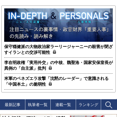
保守穏健派の大物政治家ラーリージャーニーの殺害が閉ざ
すイランとの交渉可能性
李在明政権「実用外交」の中核、魏聖洛・国家安保室長が
異例の「自主派」批判
米軍のベネズエラ攻撃「沈黙のレーダー」で意識される
「中国本土」の脆弱性
最新記事
執筆者一覧
連載一覧
ランキング