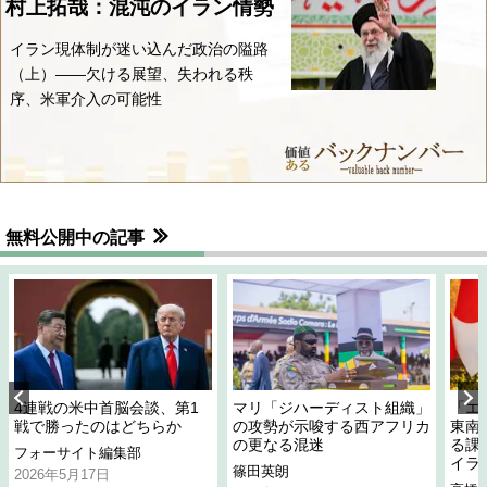
村上拓哉：混沌のイラン情勢
イラン現体制が迷い込んだ政治の隘路
（上）――欠ける展望、失われる秩
序、米軍介入の可能性
無料公開中の記事
4連戦の米中首脳会談、第1
マリ「ジハーディスト組織」
「エ
戦で勝ったのはどちらか
の攻勢が示唆する西アフリカ
東南
の更なる混迷
る課
フォーサイト編集部
イラ
篠田英朗
2026年5月17日