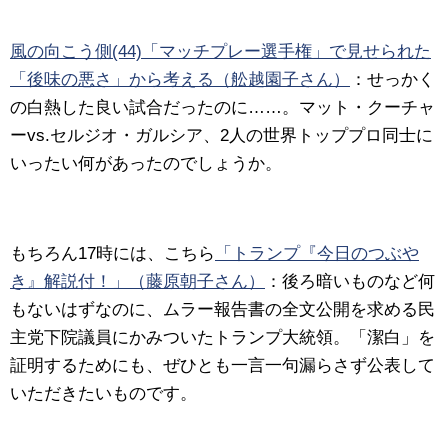
風の向こう側(44)「マッチプレー選手権」で見せられた
「後味の悪さ」から考える（舩越園子さん）
：
せっかく
の白熱した良い試合だったのに……。マット・クーチャ
ーvs.セルジオ・ガルシア、2人の世界トッププロ同士に
いったい何があったのでしょうか。
もちろん17時には、こちら
「トランプ『今日のつぶや
き』解説付！」（藤原朝子さん）
：
後ろ暗いものなど何
もないはずなのに、ムラー報告書の全文公開を求める民
主党下院議員にかみついたトランプ大統領。「潔白」を
証明するためにも、ぜひとも一言一句漏らさず公表して
いただきたいものです。