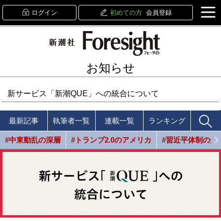
ログイン
初めての方
会員登録
お知らせ
新サービス「新潮QUE」への統合について
最新記事
執筆者一覧
連載一覧
ランキング
#中東動乱の深層
#トランプ2.0のアメリカ
#習近平体制の光