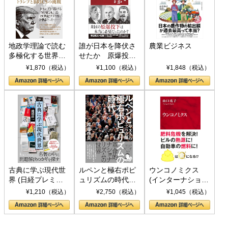
地政学理論で読む
誰が日本を降伏さ
農業ビジネス
多極化する世界：
せたか 原爆投
トランプとBRICS
下、ソ連参戦、そ
¥1,870（税込）
¥1,100（税込）
¥1,848（税込）
の挑戦
して聖断 (PHP新
書)
古典に学ぶ現代世
ルペンと極右ポピ
ウンコノミクス
界 (日経プレミア
ュリズムの時代：
(インターナショナ
シリーズ)
〈ヤヌス〉の二つ
ル新書)
¥1,210（税込）
¥2,750（税込）
¥1,045（税込）
の顔