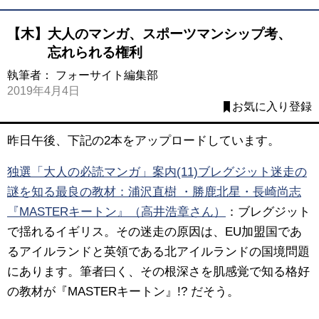
【木】大人のマンガ、スポーツマンシップ考、
忘れられる権利
執筆者：
フォーサイト編集部
2019年4月4日
お気に入り登録
昨日午後、下記の2本をアップロードしています。
独選「大人の必読マンガ」案内(11)ブレグジット迷走の
謎を知る最良の教材：浦沢直樹 ・勝鹿北星・長崎尚志
『MASTERキートン』（高井浩章さん）
：
ブレグジット
で揺れるイギリス。その迷走の原因は、EU加盟国であ
るアイルランドと英領である北アイルランドの国境問題
にあります。筆者曰く、その根深さを肌感覚で知る格好
の教材が『MASTERキートン』!? だそう。