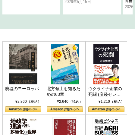
高橋
2026年5月15日
202
廃墟のヨーロッパ
北方領土を知るた
ウクライナ企業の
めの63章
死闘 (産経セレク
ト S 039)
¥2,860（税込）
¥2,640（税込）
¥1,210（税込）