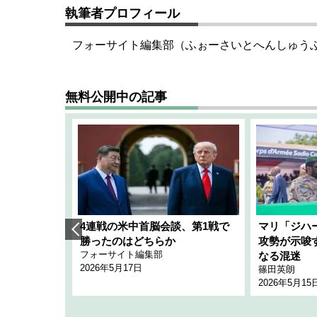
執筆者プロフィール
フォーサイト編集部（ふぉーさいとへんしゅう
無料公開中の記事
艦隊」構想
4連戦の米中首脳会談、第1戦で
マリ「ジハ
「空白」
勝ったのはどちらか
攻勢が示唆
フォーサイト編集部
のか
なる混迷
2026年5月17日
篠田英朗
2026年5月15