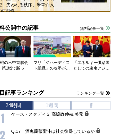
望、失われる秩序、米軍介入
の可能性
料公開中の記事
無料記事一覧
連戦の米中首脳会
マリ「ジハーディス
「エネルギー供給国
、第1戦で勝っ
ト組織」の攻勢が…
としての東南アジ…
…
目記事ランキング
ランキング一覧
国にも理解してほしい「極東
ホルムズ海峡危機で加速したエ
24時間
1週間
f
905年体制」における日米韓安
ネルギー転換が「中国依存」に
保障協力の意味
行き着くリスク
1
ケース・スタディ３ 高嶋政伸vs.美元
和泰明
小山堅
6年5月15日
2026年5月14日
2
Q.17 酒鬼薔薇聖斗は社会復帰しているか