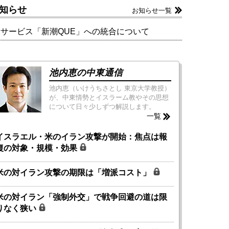
知らせ
お知らせ一覧
新サービス「新潮QUE」への統合について
池内恵の中東通信
池内恵（いけうちさとし 東京大学教授）
が、中東情勢とイスラーム教やその思想
について日々少しずつ解説します。
一覧
イスラエル・米のイラン攻撃が開始：焦点は報
復の対象・規模・効果
米の対イラン攻撃の期限は「増派コスト」
米の対イラン「強制外交」で戦争回避の道は限
りなく狭い