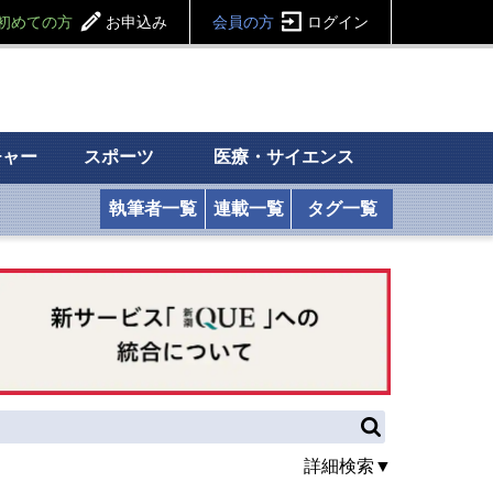
初めての方
お申込み
会員の方
ログイン
チャー
スポーツ
医療・サイエンス
執筆者一覧
連載一覧
タグ一覧
詳細検索▼