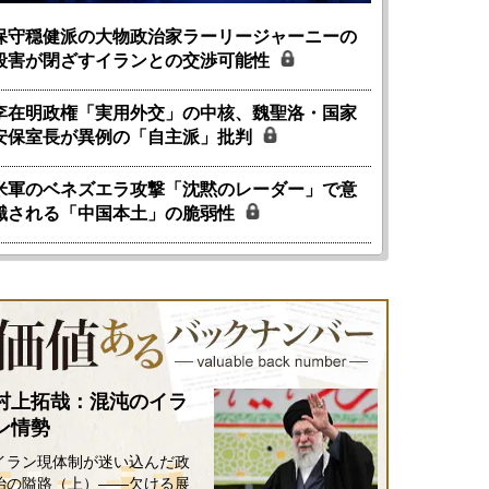
保守穏健派の大物政治家ラーリージャーニーの
殺害が閉ざすイランとの交渉可能性
李在明政権「実用外交」の中核、魏聖洛・国家
安保室長が異例の「自主派」批判
米軍のベネズエラ攻撃「沈黙のレーダー」で意
識される「中国本土」の脆弱性
村上拓哉：混沌のイラ
ン情勢
イラン現体制が迷い込んだ政
治の隘路（上）――欠ける展