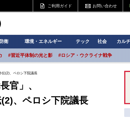
ご利用ガイド
お問い合わせ
ht フォーサイト
防衛
環境・エネルギー
テック
社会
カル
カ
#習近平体制の光と影
#ロシア・ウクライナ戦争
伝(2)、ペロシ下院議長
障長官」、
)、ペロシ下院議長