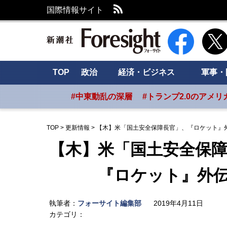
RSS
国際情報サイト
新潮社 Foresig
TOP
政治
経済・ビジネス
軍事・
#中東動乱の深層
#トランプ2.0のアメリ
TOP
>
更新情報
>
【木】米「国土安全保障長官」、『ロケット』外
【木】米「国土安全保
『ロケット』外伝(2
執筆者：
フォーサイト編集部
2019年4月11日
カテゴリ：