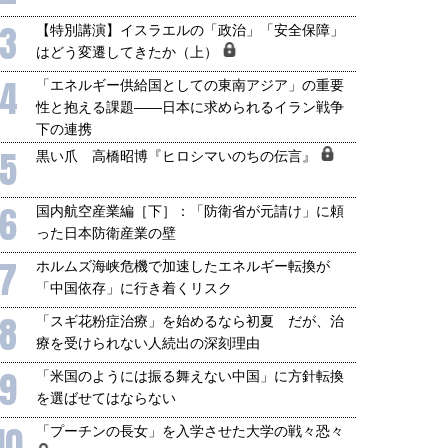
3
【特別講演】イスラエルの「政治」「安全保障」
はどう変遷してきたか（上）
4
「エネルギー供給国としての東南アジア」の重要
性と抱える課題――日本に求められるイラン戦争
下の連携
5
黒い爪 高橋昭博『ヒロシマいのちの伝言』
6
国内航空産業編［下］：「防衛省が元請け」に頼
った日本防衛産業の壁
7
ホルムズ海峡危機で加速したエネルギー転換が
「中国依存」に行き着くリスク
8
「スギ花粉症治療」を始めるなら初夏 だが、治
療を受けられない人続出の深刻理由
9
「米国のようには振る舞えない中国」に方針転換
を選ばせてはならない
10
「プーチンの長女」を入学させた大学の戦々恐々