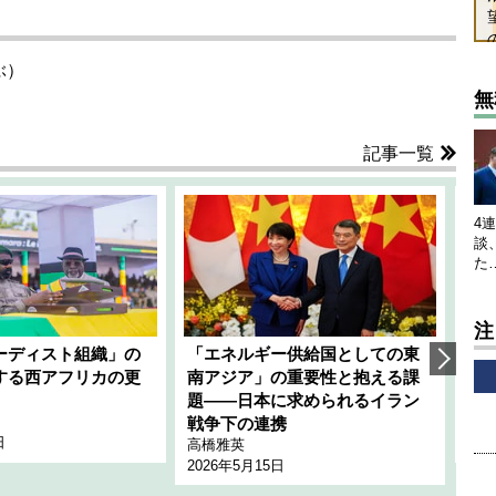
ぶ）
無
記事一覧
4
談
た
注
ーディスト組織」の
「エネルギー供給国としての東
韓
する西アフリカの更
南アジア」の重要性と抱える課
1
題――日本に求められるイラン
全
千々
戦争下の連携
日
202
高橋雅英
2026年5月15日