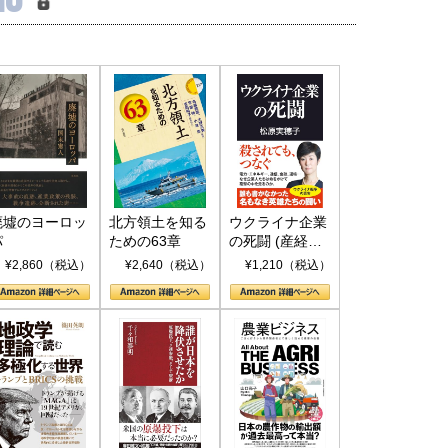
廃墟のヨーロッ
北方領土を知る
ウクライナ企業
パ
ための63章
の死闘 (産経セ
レクト S 039)
¥2,860（税込）
¥2,640（税込）
¥1,210（税込）