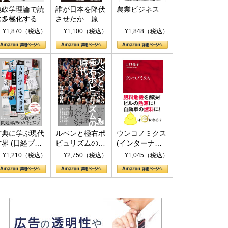
地政学理論で読
誰が日本を降伏
農業ビジネス
む多極化する世
させたか 原爆
界：トランプと
投下、ソ連参
¥1,870（税込）
¥1,100（税込）
¥1,848（税込）
RICSの挑戦
戦、そして聖断
(PHP新書)
古典に学ぶ現代
ルペンと極右ポ
ウンコノミクス
世界 (日経プレ
ピュリズムの時
(インターナシ
ミアシリーズ)
代：〈ヤヌス〉
ョナル新書)
¥1,210（税込）
¥2,750（税込）
¥1,045（税込）
の二つの顔