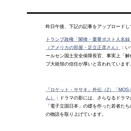
昨日午後、下記の記事をアップロードし
トランプ政権「閣僚・重要ポスト人名録
（アメリカの部屋・足立正彦さん）
：
い
ールセン国土安全保障長官、事実上「解
プ大統領の信任が厚いと言われています
『ロケット・ササキ』外伝（2）「MOS
ん）
：
ドラマの影には、さらなるドラマ
「電子立国日本」の礎を作った若者たちの
の物語を取り上げています。