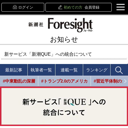
ログイン
初めての方
会員登録
お知らせ
新サービス「新潮QUE」への統合について
最新記事
執筆者一覧
連載一覧
ランキング
#中東動乱の深層
#トランプ2.0のアメリカ
#習近平体制の光