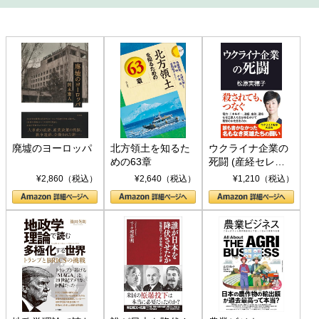
廃墟のヨーロッパ
北方領土を知るた
ウクライナ企業の
めの63章
死闘 (産経セレク
ト S 039)
¥2,860（税込）
¥2,640（税込）
¥1,210（税込）