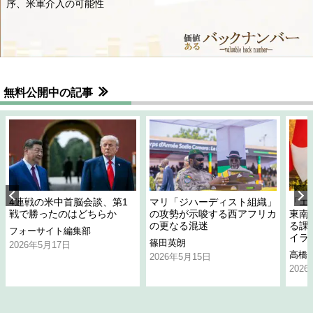
序、米軍介入の可能性
無料公開中の記事
4連戦の米中首脳会談、第1
マリ「ジハーディスト組織」
「エ
戦で勝ったのはどちらか
の攻勢が示唆する西アフリカ
東南
の更なる混迷
る課
フォーサイト編集部
イラ
篠田英朗
2026年5月17日
高橋
2026年5月15日
202