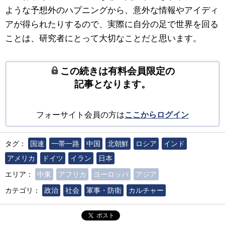
ような予想外のハプニングから、意外な情報やアイディ
アが得られたりするので、実際に自分の足で世界を回る
ことは、研究者にとって大切なことだと思います。
この続きは有料会員限定の
記事となります。
フォーサイト会員の方は
ここからログイン
タグ：
国連
一帯一路
中国
北朝鮮
ロシア
インド
アメリカ
ドイツ
イラン
日本
エリア：
中東
アフリカ
ヨーロッパ
アジア
カテゴリ：
政治
社会
軍事・防衛
カルチャー
ポスト