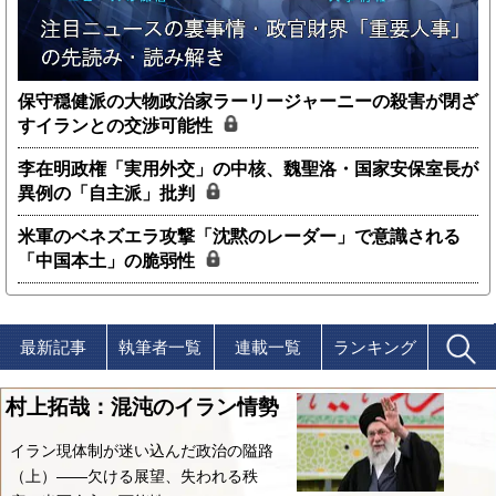
保守穏健派の大物政治家ラーリージャーニーの殺害が閉ざ
すイランとの交渉可能性
李在明政権「実用外交」の中核、魏聖洛・国家安保室長が
異例の「自主派」批判
米軍のベネズエラ攻撃「沈黙のレーダー」で意識される
「中国本土」の脆弱性
最新記事
執筆者一覧
連載一覧
ランキング
村上拓哉：混沌のイラン情勢
イラン現体制が迷い込んだ政治の隘路
（上）――欠ける展望、失われる秩