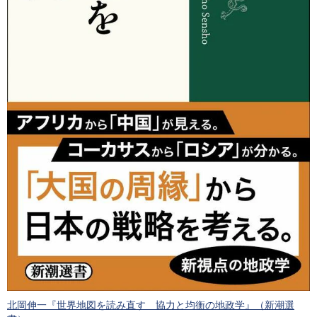
北岡伸一『世界地図を読み直す 協力と均衡の地政学』（新潮選