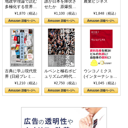
地政学理論で読む
誰が日本を降伏さ
農業ビジネス
多極化する世界：
せたか 原爆投
トランプとBRICS
下、ソ連参戦、そ
¥1,870（税込）
¥1,100（税込）
¥1,848（税込）
の挑戦
して聖断 (PHP新
書)
古典に学ぶ現代世
ルペンと極右ポピ
ウンコノミクス
界 (日経プレミア
ュリズムの時代：
(インターナショナ
シリーズ)
〈ヤヌス〉の二つ
ル新書)
¥1,210（税込）
¥2,750（税込）
¥1,045（税込）
の顔