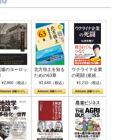
国にも理解してほしい「極東
ホルムズ海峡危機で加速したエ
905年体制」における日米韓安
ネルギー転換が「中国依存」に
廃墟のヨーロッ
北方領土を知る
ウクライナ企業
保障協力の意味
行き着くリスク
パ
ための63章
の死闘 (産経セ
和泰明
小山堅
レクト S 039)
¥2,860（税込）
¥2,640（税込）
¥1,210（税込）
6年5月15日
2026年5月14日