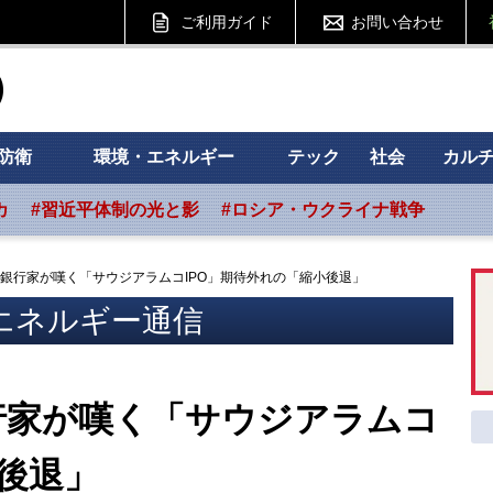
ご利用ガイド
お問い合わせ
ht フォーサイト
防衛
環境・エネルギー
テック
社会
カル
カ
#習近平体制の光と影
#ロシア・ウクライナ戦争
銀行家が嘆く「サウジアラムコIPO」期待外れの「縮小後退」
エネルギー通信
行家が嘆く「サウジアラムコ
小後退」