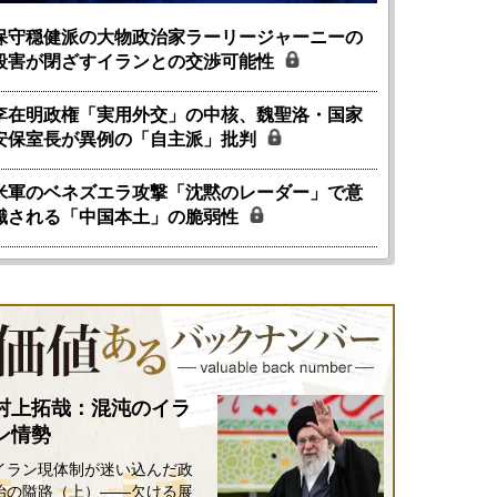
保守穏健派の大物政治家ラーリージャーニーの
殺害が閉ざすイランとの交渉可能性
李在明政権「実用外交」の中核、魏聖洛・国家
安保室長が異例の「自主派」批判
米軍のベネズエラ攻撃「沈黙のレーダー」で意
識される「中国本土」の脆弱性
村上拓哉：混沌のイラ
ン情勢
イラン現体制が迷い込んだ政
治の隘路（上）――欠ける展