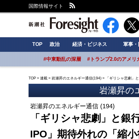
RSS
国際情報サイト
新潮社 Foresig
TOP
政治
経済・ビジネス
軍事・
#中東動乱の深層
#トランプ2.0のアメリ
TOP
>
連載
>
岩瀬昇のエネルギー通信(194)
>
「ギリシャ悲劇」と
岩瀬昇の
岩瀬昇のエネルギー通信 (194)
「ギリシャ悲劇」と銀
IPO」期待外れの「縮