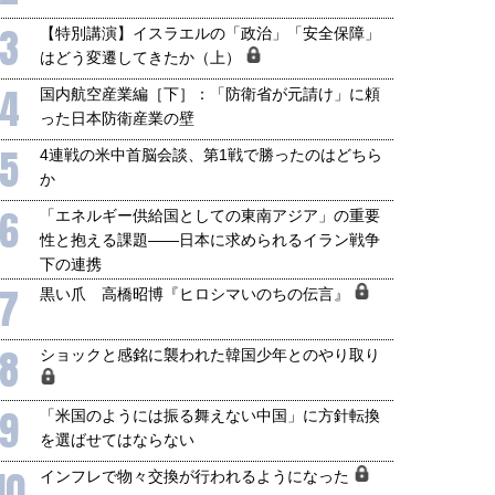
3
【特別講演】イスラエルの「政治」「安全保障」
はどう変遷してきたか（上）
4
国内航空産業編［下］：「防衛省が元請け」に頼
った日本防衛産業の壁
5
4連戦の米中首脳会談、第1戦で勝ったのはどちら
か
6
「エネルギー供給国としての東南アジア」の重要
性と抱える課題――日本に求められるイラン戦争
下の連携
7
黒い爪 高橋昭博『ヒロシマいのちの伝言』
8
ショックと感銘に襲われた韓国少年とのやり取り
9
「米国のようには振る舞えない中国」に方針転換
を選ばせてはならない
10
インフレで物々交換が行われるようになった