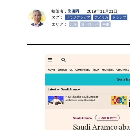
執筆者：
岩瀬昇
2019年11月21日
タグ：
サウジアラビア
アメリカ
トランプ
エリア：
北米
ヨーロッパ
中東