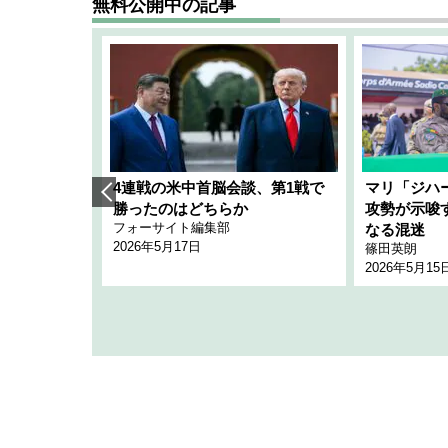
無料公開中の記事
艦隊」構想
4連戦の米中首脳会談、第1戦で
マリ「ジハ
「空白」
勝ったのはどちらか
攻勢が示唆
フォーサイト編集部
のか
なる混迷
2026年5月17日
篠田英朗
2026年5月15