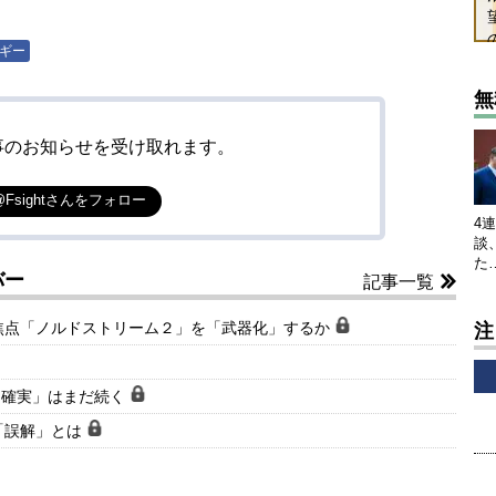
ギー
無
事のお知らせを受け取れます。
@Fsightさんをフォロー
4
談
た
バー
記事一覧
焦点「ノルドストリーム２」を「武器化」するか
注
不確実」はまだ続く
「誤解」とは