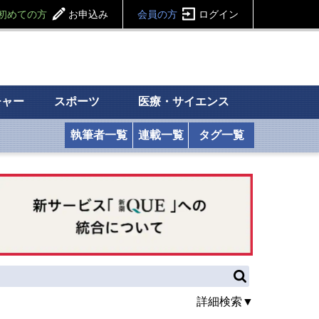
初めての方
お申込み
会員の方
ログイン
チャー
スポーツ
医療・サイエンス
執筆者一覧
連載一覧
タグ一覧
詳細検索▼