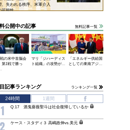
望、失われる秩序、米軍介入
の可能性
料公開中の記事
無料記事一覧
連戦の米中首脳会
マリ「ジハーディス
「エネルギー供給国
、第1戦で勝っ
ト組織」の攻勢が…
としての東南アジ…
…
目記事ランキング
ランキング一覧
24時間
1週間
f
1
Q.17 酒鬼薔薇聖斗は社会復帰しているか
2
ケース・スタディ３ 高嶋政伸vs.美元