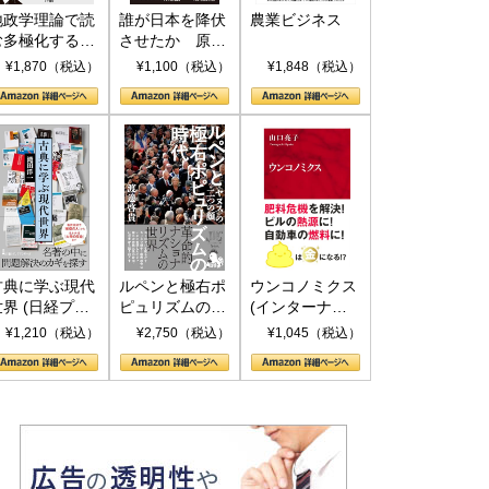
地政学理論で読
誰が日本を降伏
農業ビジネス
む多極化する世
させたか 原爆
界：トランプと
投下、ソ連参
¥1,870（税込）
¥1,100（税込）
¥1,848（税込）
RICSの挑戦
戦、そして聖断
(PHP新書)
古典に学ぶ現代
ルペンと極右ポ
ウンコノミクス
世界 (日経プレ
ピュリズムの時
(インターナシ
ミアシリーズ)
代：〈ヤヌス〉
ョナル新書)
¥1,210（税込）
¥2,750（税込）
¥1,045（税込）
の二つの顔