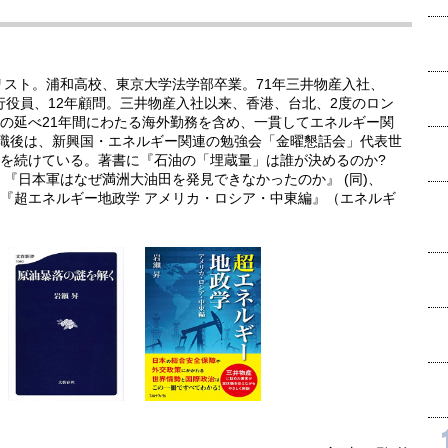
リスト。浦和高校、東京大学法学部卒業。71年三井物産入社、
執行役員、12年顧問。三井物産入社以来、香港、台北、2度のロン
の延べ21年間にわたる海外勤務を含め、一貫してエネルギー関
退職後は、新興国・エネルギー関連の勉強会「金曜懇話会」代表世
を続けている。著書に『石油の「埋蔵量」は誰が決めるのか?
『日本軍はなぜ満洲大油田を発見できなかったのか』 (同)、
『超エネルギー地政学 アメリカ・ロシア・中東編』（エネルギ