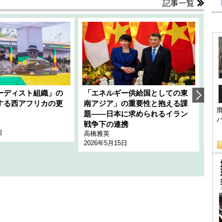
記事一覧
ーディスト組織」の
「エネルギー供給国としての東
韓
する西アフリカの更
南アジア」の重要性と抱える課
1
題――日本に求められるイラン
全
千々
戦争下の連携
日
202
高橋雅英
2026年5月15日