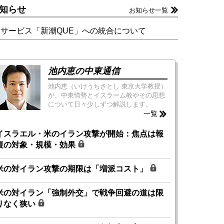
知らせ
お知らせ一覧
新サービス「新潮QUE」への統合について
池内恵の中東通信
池内恵（いけうちさとし 東京大学教授）
が、中東情勢とイスラーム教やその思想
について日々少しずつ解説します。
一覧
イスラエル・米のイラン攻撃が開始：焦点は報
復の対象・規模・効果
米の対イラン攻撃の期限は「増派コスト」
米の対イラン「強制外交」で戦争回避の道は限
りなく狭い