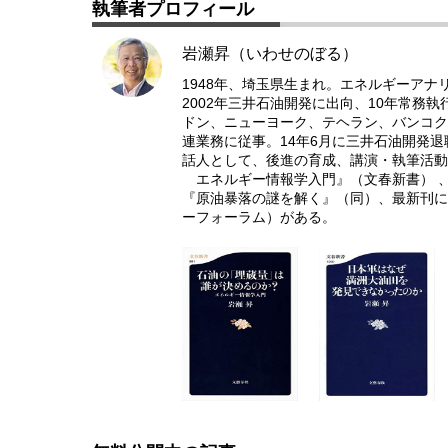
執筆者プロフィール
岩瀬昇（いわせのぼる）
1948年、埼玉県生まれ。エネルギーアナ
2002年三井石油開発に出向、10年常務
ドン、ニューヨーク、テヘラン、バンコク
連業務に従事。14年6月に三井石油開発
話人として、後進の育成、講演・執筆活動
エネルギー情報学入門』（文春新書） 、
『原油暴落の謎を解く』（同）、最新刊に
ーフォーラム）がある。