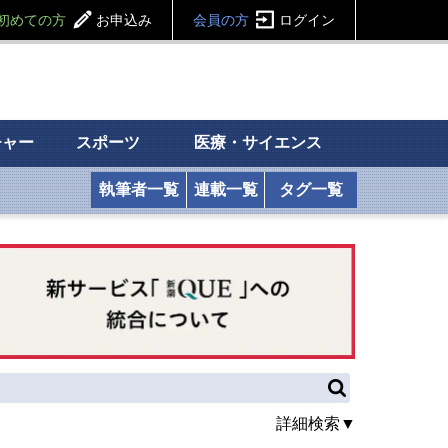
初めての方
お申込み
会員の方
ログイン
チャー
スポーツ
医療・サイエンス
執筆者一覧
連載一覧
タグ一覧
詳細検索▼