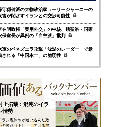
保守穏健派の大物政治家ラーリージャーニーの
殺害が閉ざすイランとの交渉可能性
李在明政権「実用外交」の中核、魏聖洛・国家
安保室長が異例の「自主派」批判
米軍のベネズエラ攻撃「沈黙のレーダー」で意
識される「中国本土」の脆弱性
村上拓哉：混沌のイラ
国にも理解してほしい「極東
ホルムズ海峡危機で加速したエ
905年体制」における日米韓安
ネルギー転換が「中国依存」に
ン情勢
保障協力の意味
行き着くリスク
イラン現体制が迷い込んだ政
和泰明
小山堅
治の隘路（上）――欠ける展