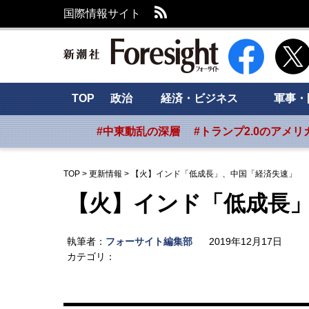
RSS
国際情報サイト
新潮社 Foresig
TOP
政治
経済・ビジネス
軍事・
#中東動乱の深層
#トランプ2.0のアメリ
TOP
>
更新情報
>
【火】インド「低成長」、中国「経済失速」
【火】インド「低成長
執筆者：
フォーサイト編集部
2019年12月17日
カテゴリ：