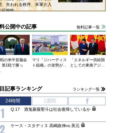
6年5月15日
2026年5月14日
望、失われる秩序、米軍介入
の可能性
料公開中の記事
無料記事一覧
連戦の米中首脳会
マリ「ジハーディス
「エネルギー供給国
、第1戦で勝っ
ト組織」の攻勢が…
としての東南アジ…
…
目記事ランキング
ランキング一覧
24時間
1週間
f
1
Q.17 酒鬼薔薇聖斗は社会復帰しているか
2
ケース・スタディ３ 高嶋政伸vs.美元