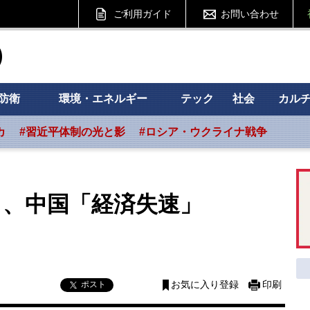
ご利用ガイド
お問い合わせ
ht フォーサイト
防衛
環境・エネルギー
テック
社会
カル
カ
#習近平体制の光と影
#ロシア・ウクライナ戦争
」、中国「経済失速」
ポスト
お気に入り登録
印刷