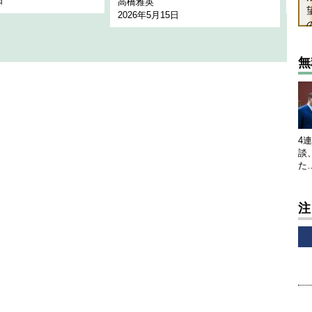
日
202
高橋雅英
2026年5月15日
無
4
談
た
注