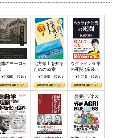
廃墟のヨーロッ
北方領土を知る
ウクライナ企業
パ
ための63章
の死闘 (産経セ
レクト S 039)
¥2,860（税込）
¥2,640（税込）
¥1,210（税込）