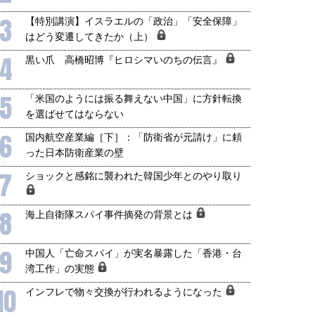
3
【特別講演】イスラエルの「政治」「安全保障」
はどう変遷してきたか（上）
4
黒い爪 高橋昭博『ヒロシマいのちの伝言』
5
「米国のようには振る舞えない中国」に方針転換
を選ばせてはならない
6
国内航空産業編［下］：「防衛省が元請け」に頼
った日本防衛産業の壁
7
ショックと感銘に襲われた韓国少年とのやり取り
8
海上自衛隊スパイ事件摘発の背景とは
9
中国人「亡命スパイ」が実名暴露した「香港・台
湾工作」の実態
10
インフレで物々交換が行われるようになった