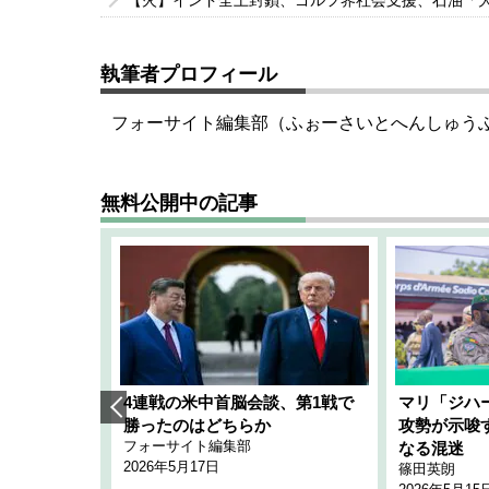
【火】インド全土封鎖、ゴルフ界社会支援、石油「
執筆者プロフィール
フォーサイト編集部（ふぉーさいとへんしゅう
無料公開中の記事
艦隊」構想
4連戦の米中首脳会談、第1戦で
マリ「ジハ
「空白」
勝ったのはどちらか
攻勢が示唆
フォーサイト編集部
のか
なる混迷
2026年5月17日
篠田英朗