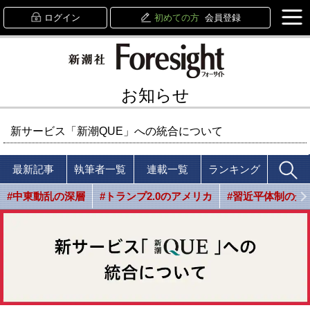
ログイン
初めての方
会員登録
お知らせ
新サービス「新潮QUE」への統合について
最新記事
執筆者一覧
連載一覧
ランキング
#中東動乱の深層
#トランプ2.0のアメリカ
#習近平体制の光