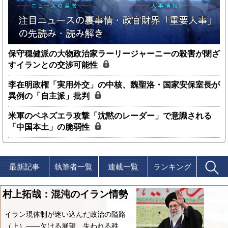
保守穏健派の大物政治家ラーリージャーニーの殺害が閉ざ
すイランとの交渉可能性
李在明政権「実用外交」の中核、魏聖洛・国家安保室長が
異例の「自主派」批判
米軍のベネズエラ攻撃「沈黙のレーダー」で意識される
「中国本土」の脆弱性
最新記事
執筆者一覧
連載一覧
ランキング
村上拓哉：混沌のイラン情勢
イラン現体制が迷い込んだ政治の隘路
（上）――欠ける展望、失われる秩