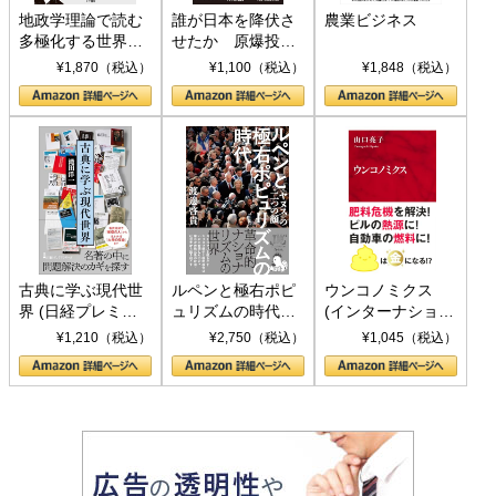
地政学理論で読む
誰が日本を降伏さ
農業ビジネス
多極化する世界：
せたか 原爆投
トランプとBRICS
下、ソ連参戦、そ
¥1,870（税込）
¥1,100（税込）
¥1,848（税込）
の挑戦
して聖断 (PHP新
書)
古典に学ぶ現代世
ルペンと極右ポピ
ウンコノミクス
界 (日経プレミア
ュリズムの時代：
(インターナショナ
シリーズ)
〈ヤヌス〉の二つ
ル新書)
¥1,210（税込）
¥2,750（税込）
¥1,045（税込）
の顔