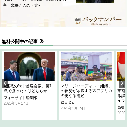
序、米軍介入の可能性
無料公開中の記事
4連戦の米中首脳会談、第1
マリ「ジハーディスト組織」
「エ
戦で勝ったのはどちらか
の攻勢が示唆する西アフリカ
東南
の更なる混迷
る課
フォーサイト編集部
イラ
篠田英朗
2026年5月17日
高橋
2026年5月15日
202