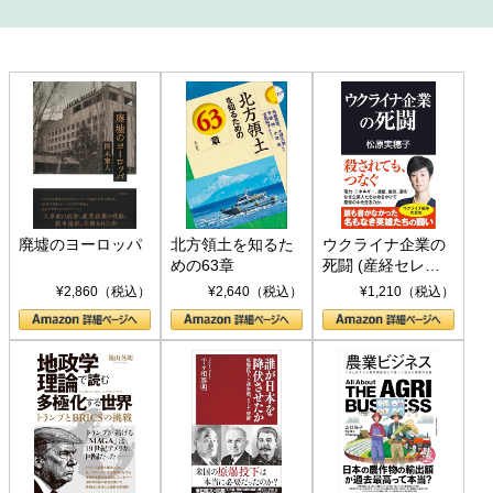
廃墟のヨーロッパ
北方領土を知るた
ウクライナ企業の
めの63章
死闘 (産経セレク
ト S 039)
¥2,860（税込）
¥2,640（税込）
¥1,210（税込）