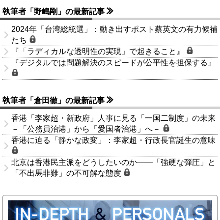
執筆者「野嶋剛」の最新記事
2024年「台湾総統選」：動き出すポスト蔡英文の有力候補
たち
『「ラディカルな透明性の実現」で起きること』
『デジタルでは問題解決のスピードが公平性を担保する』
執筆者「倉田徹」の最新記事
香港「李家超・新政府」人事に見る「一国二制度」の未来
－「公務員治港」から「愛国者治港」へ－
香港に迫る「静かな政変」：李家超・行政長官誕生の意味
北京は香港民主派をどうしたいのか――「強硬な弾圧」と
「不出馬非難」の不可解な態度