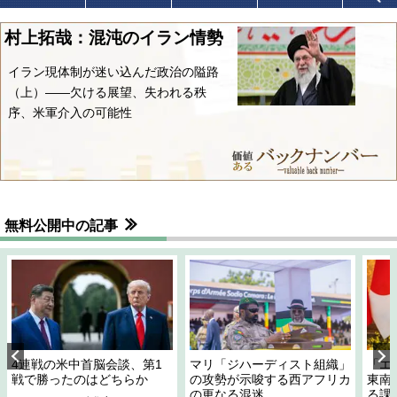
村上拓哉：混沌のイラン情勢
イラン現体制が迷い込んだ政治の隘路
（上）――欠ける展望、失われる秩
序、米軍介入の可能性
無料公開中の記事
4連戦の米中首脳会談、第1
マリ「ジハーディスト組織」
「エ
戦で勝ったのはどちらか
の攻勢が示唆する西アフリカ
東南
の更なる混迷
る課