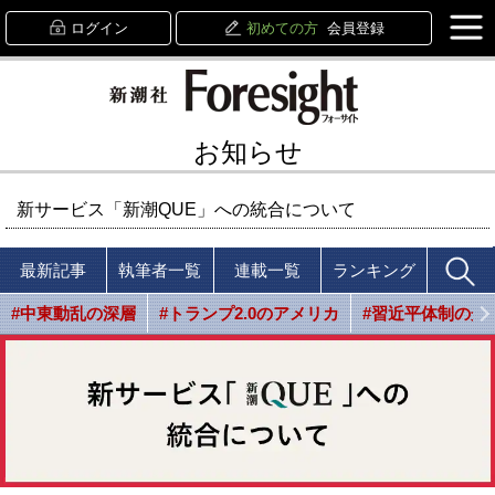
ログイン
初めての方
会員登録
お知らせ
新サービス「新潮QUE」への統合について
最新記事
執筆者一覧
連載一覧
ランキング
#中東動乱の深層
#トランプ2.0のアメリカ
#習近平体制の光