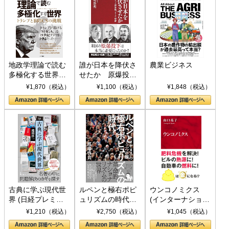
地政学理論で読む
誰が日本を降伏さ
農業ビジネス
多極化する世界：
せたか 原爆投
トランプとBRICS
下、ソ連参戦、そ
¥1,870（税込）
¥1,100（税込）
¥1,848（税込）
の挑戦
して聖断 (PHP新
書)
古典に学ぶ現代世
ルペンと極右ポピ
ウンコノミクス
界 (日経プレミア
ュリズムの時代：
(インターナショナ
シリーズ)
〈ヤヌス〉の二つ
ル新書)
¥1,210（税込）
¥2,750（税込）
¥1,045（税込）
の顔