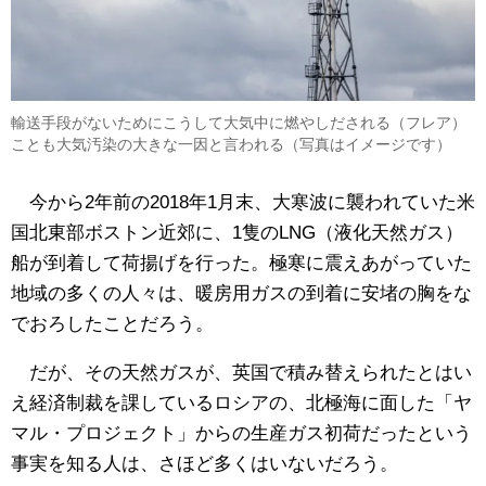
輸送手段がないためにこうして大気中に燃やしだされる（フレア）
ことも大気汚染の大きな一因と言われる（写真はイメージです）
今から2年前の2018年1月末、大寒波に襲われていた米
国北東部ボストン近郊に、1隻のLNG（液化天然ガス）
船が到着して荷揚げを行った。極寒に震えあがっていた
地域の多くの人々は、暖房用ガスの到着に安堵の胸をな
でおろしたことだろう。
だが、その天然ガスが、英国で積み替えられたとはい
え経済制裁を課しているロシアの、北極海に面した「ヤ
マル・プロジェクト」からの生産ガス初荷だったという
事実を知る人は、さほど多くはいないだろう。