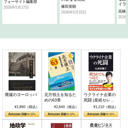
フォーサイト編集部
イラ
篠田英朗
2026年5月17日
高橋
2026年5月15日
202
廃墟のヨーロッパ
北方領土を知るた
ウクライナ企業の
めの63章
死闘 (産経セレク
ト S 039)
¥2,860（税込）
¥2,640（税込）
¥1,210（税込）