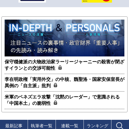
保守穏健派の大物政治家ラーリージャーニーの殺害が閉ざ
すイランとの交渉可能性
李在明政権「実用外交」の中核、魏聖洛・国家安保室長が
異例の「自主派」批判
米軍のベネズエラ攻撃「沈黙のレーダー」で意識される
「中国本土」の脆弱性
最新記事
執筆者一覧
連載一覧
ランキング