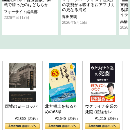
戦で勝ったのはどちらか
の攻勢が示唆する西アフリカ
東南
の更なる混迷
る課
フォーサイト編集部
イラ
篠田英朗
2026年5月17日
高橋
2026年5月15日
202
廃墟のヨーロッパ
北方領土を知るた
ウクライナ企業の
めの63章
死闘 (産経セレク
ト S 039)
¥2,860（税込）
¥2,640（税込）
¥1,210（税込）