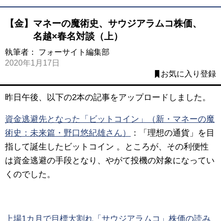
【金】マネーの魔術史、サウジアラムコ株価、
名越×春名対談（上）
執筆者：
フォーサイト編集部
2020年1月17日
お気に入り登録
昨日午後、以下の2本の記事をアップロードしました。
資金逃避先となった「ビットコイン」（新・マネーの魔
術史：未来篇・野口悠紀雄さん）
：「理想の通貨」を目
指して誕生したビットコイン 。ところが、その利便性
は資金逃避の手段となり、やがて投機の対象になってい
くのでした。
上場1カ月で目標大割れ「サウジアラムコ」株価の読み