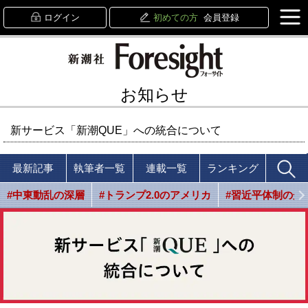
ログイン
初めての方
会員登録
お知らせ
新サービス「新潮QUE」への統合について
最新記事
執筆者一覧
連載一覧
ランキング
#中東動乱の深層
#トランプ2.0のアメリカ
#習近平体制の光