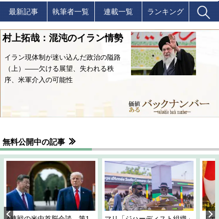
最新記事
執筆者一覧
連載一覧
ランキング
村上拓哉：混沌のイラン情勢
イラン現体制が迷い込んだ政治の隘路
（上）――欠ける展望、失われる秩
序、米軍介入の可能性
無料公開中の記事
4連戦の米中首脳会談、第1
マリ「ジハーディスト組織」
「エ