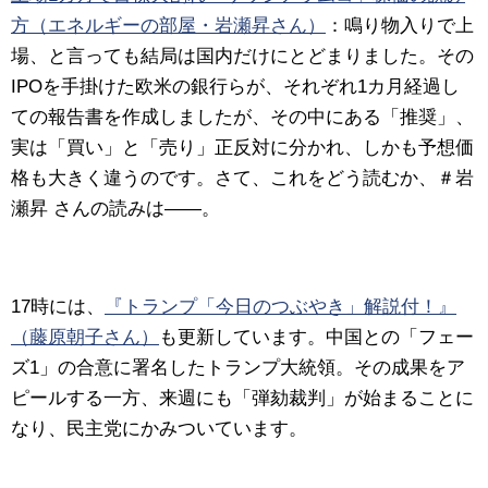
方（エネルギーの部屋・岩瀬昇さん）
：鳴り物入りで上
場、と言っても結局は国内だけにとどまりました。その
IPOを手掛けた欧米の銀行らが、それぞれ1カ月経過し
ての報告書を作成しましたが、その中にある「推奨」、
実は「買い」と「売り」正反対に分かれ、しかも予想価
格も大きく違うのです。さて、これをどう読むか、＃岩
瀬昇 さんの読みは――。
17時には、
『トランプ「今日のつぶやき」解説付！』
（藤原朝子さん）
も更新しています。中国との「フェー
ズ1」の合意に署名したトランプ大統領。その成果をア
ピールする一方、来週にも「弾劾裁判」が始まることに
なり、民主党にかみついています。