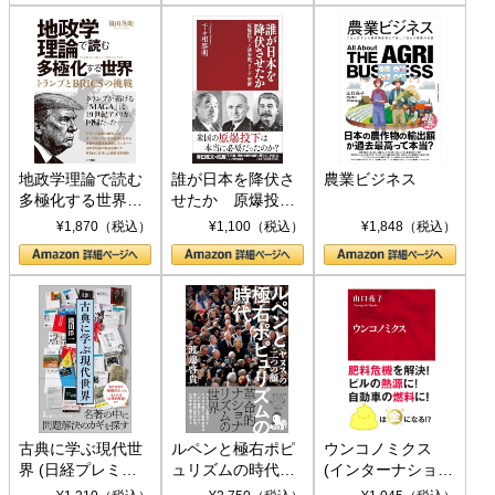
地政学理論で読む
誰が日本を降伏さ
農業ビジネス
多極化する世界：
せたか 原爆投
トランプとBRICS
下、ソ連参戦、そ
¥1,870（税込）
¥1,100（税込）
¥1,848（税込）
の挑戦
して聖断 (PHP新
書)
古典に学ぶ現代世
ルペンと極右ポピ
ウンコノミクス
界 (日経プレミア
ュリズムの時代：
(インターナショナ
シリーズ)
〈ヤヌス〉の二つ
ル新書)