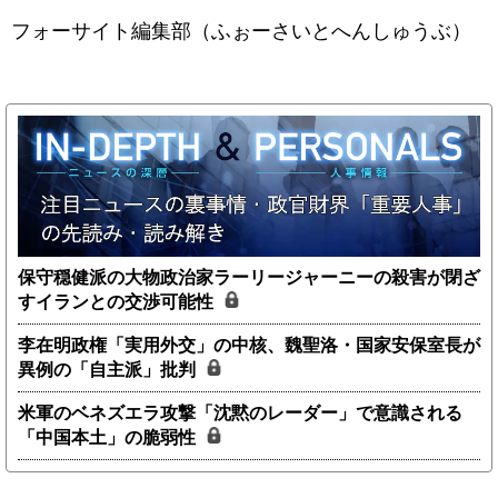
フォーサイト編集部（ふぉーさいとへんしゅうぶ）
保守穏健派の大物政治家ラーリージャーニーの殺害が閉ざ
すイランとの交渉可能性
李在明政権「実用外交」の中核、魏聖洛・国家安保室長が
異例の「自主派」批判
米軍のベネズエラ攻撃「沈黙のレーダー」で意識される
「中国本土」の脆弱性