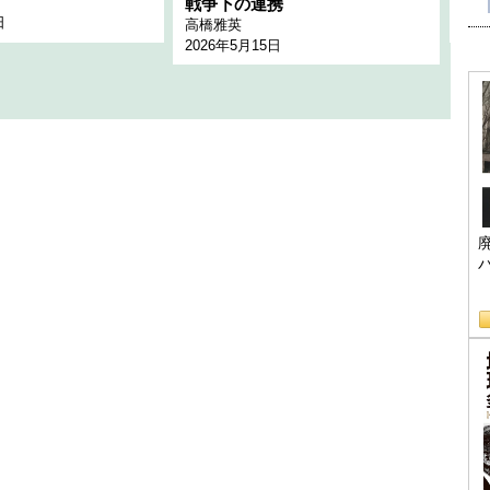
千々
戦争下の連携
日
202
高橋雅英
2026年5月15日