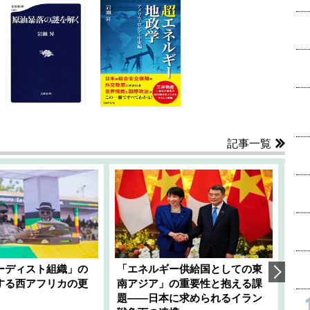
記事一覧
ーディスト組織」の
「エネルギー供給国としての東
韓
する西アフリカの更
南アジア」の重要性と抱える課
1
題――日本に求められるイラン
全