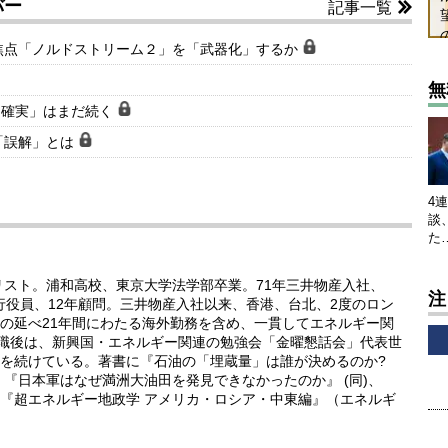
バー
記事一覧
焦点「ノルドストリーム２」を「武器化」するか
無
不確実」はまだ続く
「誤解」とは
4
談
た
リスト。浦和高校、東京大学法学部卒業。71年三井物産入社、
注
執行役員、12年顧問。三井物産入社以来、香港、台北、2度のロン
の延べ21年間にわたる海外勤務を含め、一貫してエネルギー関
退職後は、新興国・エネルギー関連の勉強会「金曜懇話会」代表世
を続けている。著書に『石油の「埋蔵量」は誰が決めるのか?
『日本軍はなぜ満洲大油田を発見できなかったのか』 (同)、
『超エネルギー地政学 アメリカ・ロシア・中東編』（エネルギ