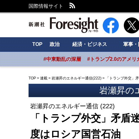
RSS
国際情報サイト
新潮社 Foresig
TOP
政治
経済・ビジネス
軍事・
#中東動乱の深層
#トランプ2.0のアメリ
TOP
>
連載
>
岩瀬昇のエネルギー通信(222)
>
「トランプ外交」矛
岩瀬昇の
岩瀬昇のエネルギー通信 (222)
「トランプ外交」矛盾
度はロシア国営石油