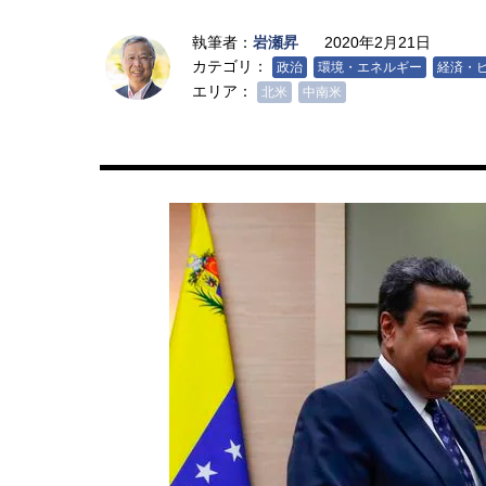
執筆者：
岩瀬昇
2020年2月21日
カテゴリ：
政治
環境・エネルギー
経済・
エリア：
北米
中南米