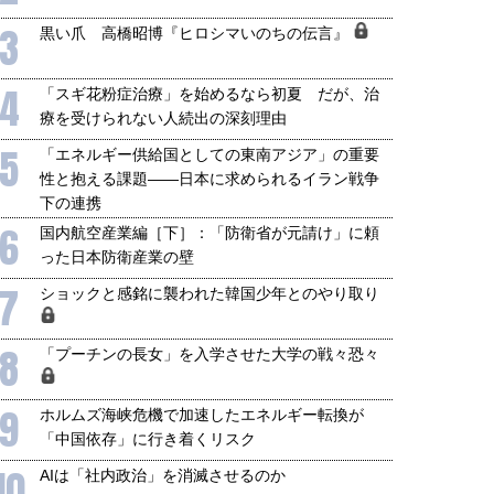
3
黒い爪 高橋昭博『ヒロシマいのちの伝言』
4
「スギ花粉症治療」を始めるなら初夏 だが、治
療を受けられない人続出の深刻理由
5
「エネルギー供給国としての東南アジア」の重要
性と抱える課題――日本に求められるイラン戦争
下の連携
6
国内航空産業編［下］：「防衛省が元請け」に頼
った日本防衛産業の壁
7
ショックと感銘に襲われた韓国少年とのやり取り
8
「プーチンの長女」を入学させた大学の戦々恐々
9
ホルムズ海峡危機で加速したエネルギー転換が
国にも理解してほしい「極東
ホルムズ海峡危機で加速したエ
「中国依存」に行き着くリスク
905年体制」における日米韓安
ネルギー転換が「中国依存」に
10
保障協力の意味
行き着くリスク
AIは「社内政治」を消滅させるのか