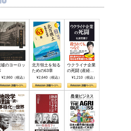
和泰明
小山堅
6年5月15日
2026年5月14日
廃墟のヨーロッ
北方領土を知る
ウクライナ企業
パ
ための63章
の死闘 (産経セ
レクト S 039)
¥2,860（税込）
¥2,640（税込）
¥1,210（税込）