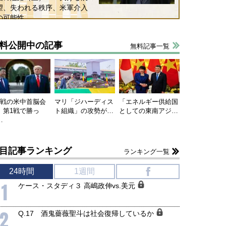
望、失われる秩序、米軍介入
の可能性
料公開中の記事
無料記事一覧
連戦の米中首脳会
マリ「ジハーディス
「エネルギー供給国
、第1戦で勝っ
ト組織」の攻勢が…
としての東南アジ…
…
目記事ランキング
ランキング一覧
24時間
1週間
f
1
ケース・スタディ３ 高嶋政伸vs.美元
2
Q.17 酒鬼薔薇聖斗は社会復帰しているか