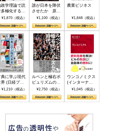
地政学理論で読
誰が日本を降伏
農業ビジネス
む多極化する世
させたか 原爆
界：トランプと
投下、ソ連参
¥1,870（税込）
¥1,100（税込）
¥1,848（税込）
RICSの挑戦
戦、そして聖断
(PHP新書)
古典に学ぶ現代
ルペンと極右ポ
ウンコノミクス
世界 (日経プレ
ピュリズムの時
(インターナシ
ミアシリーズ)
代：〈ヤヌス〉
ョナル新書)
¥1,210（税込）
¥2,750（税込）
¥1,045（税込）
の二つの顔