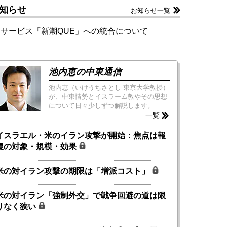
知らせ
お知らせ一覧
新サービス「新潮QUE」への統合について
池内恵の中東通信
池内恵（いけうちさとし 東京大学教授）
が、中東情勢とイスラーム教やその思想
について日々少しずつ解説します。
一覧
イスラエル・米のイラン攻撃が開始：焦点は報
復の対象・規模・効果
米の対イラン攻撃の期限は「増派コスト」
米の対イラン「強制外交」で戦争回避の道は限
りなく狭い