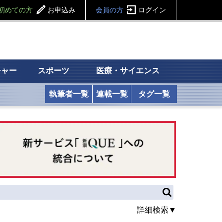
初めての方
お申込み
会員の方
ログイン
チャー
スポーツ
医療・サイエンス
執筆者一覧
連載一覧
タグ一覧
詳細検索▼