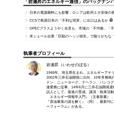
「岩瀬昇のエネルギー通信」のバックナン
日本の電源燃料にも影響：ロシアは欧州エネ安保の
CCSで島国日本の「不利な現実」に出口はあるか
OPECプラスようやく合意も、市場の「不均衡」「
米シェール企業「巨額のヘッジ損失」で陥りがちな
執筆者プロフィール
岩瀬昇（いわせのぼる）
1948年、埼玉県生まれ。エネルギーアナ
2002年三井石油開発に出向、10年常務
ドン、ニューヨーク、テヘラン、バンコク
連業務に従事。14年6月に三井石油開発
話人として、後進の育成、講演・執筆活動
エネルギー情報学入門』（文春新書） 、
『原油暴落の謎を解く』（同）、最新刊に
ーフォーラム）がある。