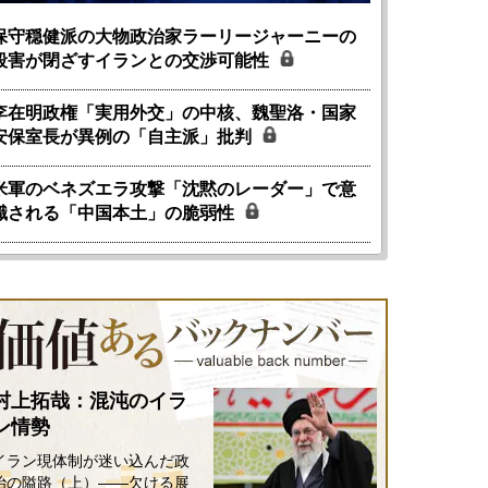
保守穏健派の大物政治家ラーリージャーニーの
殺害が閉ざすイランとの交渉可能性
李在明政権「実用外交」の中核、魏聖洛・国家
安保室長が異例の「自主派」批判
米軍のベネズエラ攻撃「沈黙のレーダー」で意
識される「中国本土」の脆弱性
村上拓哉：混沌のイラ
ン情勢
イラン現体制が迷い込んだ政
治の隘路（上）――欠ける展