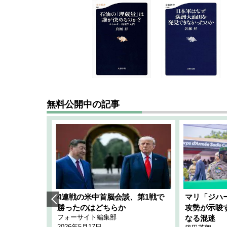
無料公開中の記事
艦隊」構想
4連戦の米中首脳会談、第1戦で
マリ「ジハ
「空白」
勝ったのはどちらか
攻勢が示唆
フォーサイト編集部
のか
なる混迷
2026年5月17日