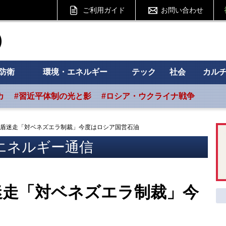
ご利用ガイド
お問い合わせ
ht フォーサイト
防衛
環境・エネルギー
テック
社会
カル
カ
#習近平体制の光と影
#ロシア・ウクライナ戦争
盾迷走「対ベネズエラ制裁」今度はロシア国営石油
エネルギー通信
迷走「対ベネズエラ制裁」今