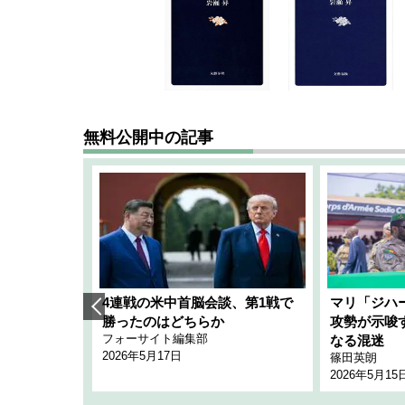
無料公開中の記事
艦隊」構想
4連戦の米中首脳会談、第1戦で
マリ「ジハ
「空白」
勝ったのはどちらか
攻勢が示唆
フォーサイト編集部
のか
なる混迷
2026年5月17日
篠田英朗
2026年5月15