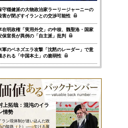
保守穏健派の大物政治家ラーリージャーニーの
殺害が閉ざすイランとの交渉可能性
李在明政権「実用外交」の中核、魏聖洛・国家
安保室長が異例の「自主派」批判
米軍のベネズエラ攻撃「沈黙のレーダー」で意
識される「中国本土」の脆弱性
村上拓哉：混沌のイラ
ン情勢
イラン現体制が迷い込んだ政
治の隘路（上）――欠ける展