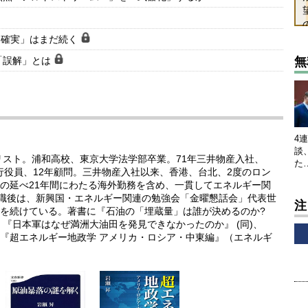
不確実」はまだ続く
「誤解」とは
無
4
談
リスト。浦和高校、東京大学法学部卒業。71年三井物産入社、
た
執行役員、12年顧問。三井物産入社以来、香港、台北、2度のロン
の延べ21年間にわたる海外勤務を含め、一貫してエネルギー関
退職後は、新興国・エネルギー関連の勉強会「金曜懇話会」代表世
注
を続けている。著書に『石油の「埋蔵量」は誰が決めるのか?
『日本軍はなぜ満洲大油田を発見できなかったのか』 (同)、
『超エネルギー地政学 アメリカ・ロシア・中東編』（エネルギ