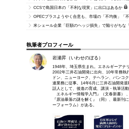
CCSで島国日本の「不利な現実」に出口はあるか
OPECプラスようやく合意も、市場の「不均衡」「
米シェール企業「巨額のヘッジ損失」で陥りがちな
執筆者プロフィール
岩瀬昇（いわせのぼる）
1948年、埼玉県生まれ。エネルギーアナ
2002年三井石油開発に出向、10年常務
ドン、ニューヨーク、テヘラン、バンコク
連業務に従事。14年6月に三井石油開発
話人として、後進の育成、講演・執筆活動
エネルギー情報学入門』（文春新書） 、
『原油暴落の謎を解く』（同）、最新刊に
ーフォーラム）がある。