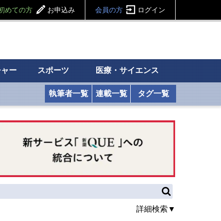
初めての方
お申込み
会員の方
ログイン
チャー
スポーツ
医療・サイエンス
執筆者一覧
連載一覧
タグ一覧
詳細検索▼