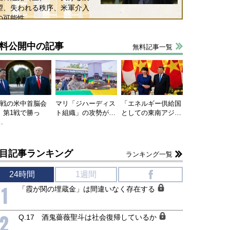
望、失われる秩序、米軍介入
の可能性
料公開中の記事
無料記事一覧
連戦の米中首脳会
マリ「ジハーディス
「エネルギー供給国
、第1戦で勝っ
ト組織」の攻勢が…
としての東南アジ…
…
目記事ランキング
ランキング一覧
24時間
1週間
f
1
「霞が関の埋蔵金」は間違いなく存在する
2
Q.17 酒鬼薔薇聖斗は社会復帰しているか