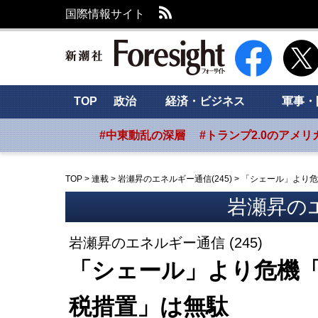
RSS
国際情報サイト
新潮社 Foresig
TOP
政治
経済・ビジネス
軍事・
#中東動乱の深層
#トランプ2.0のアメリ
TOP
>
連載
>
岩瀬昇のエネルギー通信(245)
>
「シェール」より危
岩瀬昇の
岩瀬昇のエネルギー通信 (245)
「シェール」より危機
税措置」は無駄