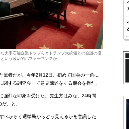
要な大手石油企業トップらとトランプ大統領との会談の模
」という政治的パフォーマンスか
筆者だが、今年2月12日、初めて国会の一角に
に関する調査会」で意見陳述をする機会を得た。
強烈な印象を受けた。先生方はみな、24時間
のだ、と。
すべからく選挙民からどう見えるかを意識した