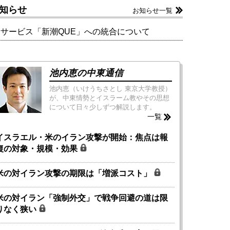
知らせ
お知らせ一覧
新サービス「新潮QUE」への統合について
池内恵の中東通信
池内恵（いけうちさとし 東京大学教授）
が、中東情勢とイスラーム教やその思想
について日々少しずつ解説します。
一覧
イスラエル・米のイラン攻撃が開始：焦点は報
復の対象・規模・効果
米の対イラン攻撃の期限は「増派コスト」
米の対イラン「強制外交」で戦争回避の道は限
りなく狭い