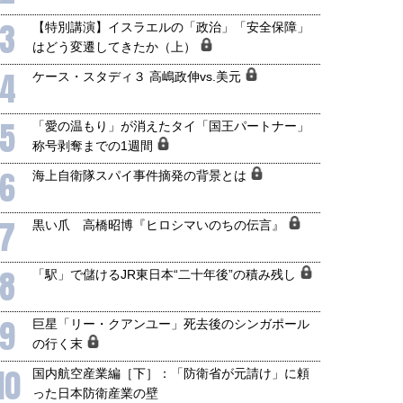
3
【特別講演】イスラエルの「政治」「安全保障」
はどう変遷してきたか（上）
4
ケース・スタディ３ 高嶋政伸vs.美元
5
「愛の温もり」が消えたタイ「国王パートナー」
称号剥奪までの1週間
6
海上自衛隊スパイ事件摘発の背景とは
7
黒い爪 高橋昭博『ヒロシマいのちの伝言』
8
「駅」で儲けるJR東日本“二十年後”の積み残し
国にも理解してほしい「極東
ホルムズ海峡危機で加速したエ
905年体制」における日米韓安
ネルギー転換が「中国依存」に
9
巨星「リー・クアンユー」死去後のシンガポール
保障協力の意味
行き着くリスク
の行く末
和泰明
小山堅
10
6年5月15日
2026年5月14日
国内航空産業編［下］：「防衛省が元請け」に頼
った日本防衛産業の壁