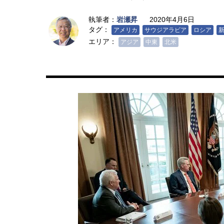
執筆者：
岩瀬昇
2020年4月6日
タグ：
アメリカ
サウジアラビア
ロシア
エリア：
アジア
中東
北米