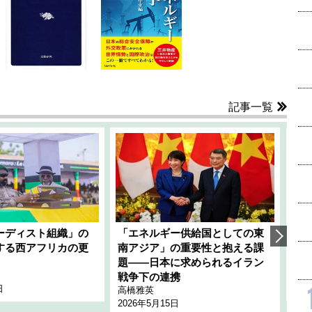
記事一覧
ーディスト組織」の
「エネルギー供給国としての東
韓
する西アフリカの更
南アジア」の重要性と抱える課
1
題――日本に求められるイラン
全
千々
戦争下の連携
日
202
高橋雅英
2026年5月15日