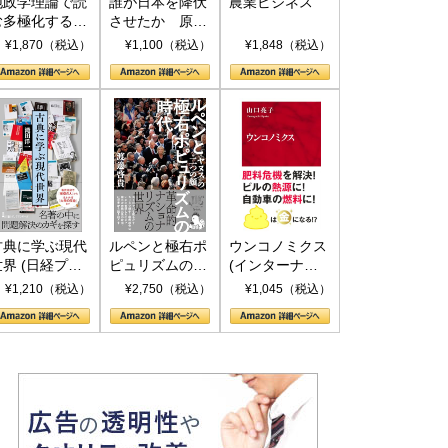
地政学理論で読
誰が日本を降伏
農業ビジネス
む多極化する世
させたか 原爆
界：トランプと
投下、ソ連参
¥1,870（税込）
¥1,100（税込）
¥1,848（税込）
RICSの挑戦
戦、そして聖断
(PHP新書)
古典に学ぶ現代
ルペンと極右ポ
ウンコノミクス
世界 (日経プレ
ピュリズムの時
(インターナシ
ミアシリーズ)
代：〈ヤヌス〉
ョナル新書)
¥1,210（税込）
¥2,750（税込）
¥1,045（税込）
の二つの顔