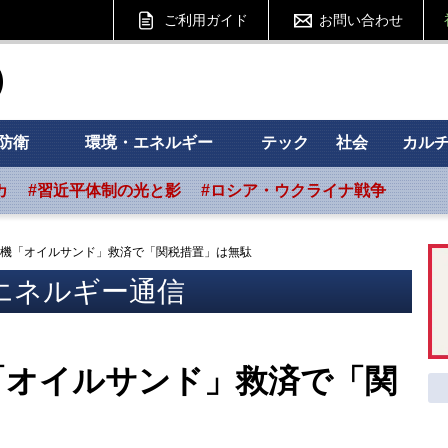
ご利用ガイド
お問い合わせ
ht フォーサイト
防衛
環境・エネルギー
テック
社会
カル
カ
#習近平体制の光と影
#ロシア・ウクライナ戦争
機「オイルサンド」救済で「関税措置」は無駄
エネルギー通信
「オイルサンド」救済で「関