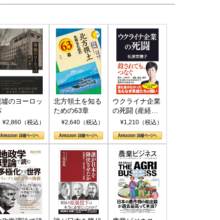
廃墟のヨーロッ
北方領土を知る
ウクライナ企業
パ
ための63章
の死闘 (産経セ
レクト S 039)
¥2,860（税込）
¥2,640（税込）
¥1,210（税込）