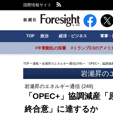
RSS
国際情報サイト
新潮社 Foresig
TOP
政治
経済・ビジネス
軍事・
#中東動乱の深層
#トランプ2.0のアメリ
TOP
>
連載
>
岩瀬昇のエネルギー通信(249)
>
「OPEC+」協調
岩瀬昇の
岩瀬昇のエネルギー通信 (249)
「OPEC+」協調減産「
終合意」に達するか