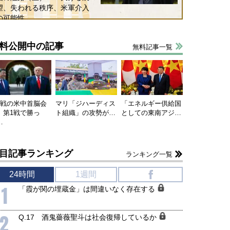
望、失われる秩序、米軍介入
の可能性
料公開中の記事
無料記事一覧
連戦の米中首脳会
マリ「ジハーディス
「エネルギー供給国
、第1戦で勝っ
ト組織」の攻勢が…
としての東南アジ…
…
目記事ランキング
ランキング一覧
24時間
1週間
f
1
「霞が関の埋蔵金」は間違いなく存在する
2
Q.17 酒鬼薔薇聖斗は社会復帰しているか