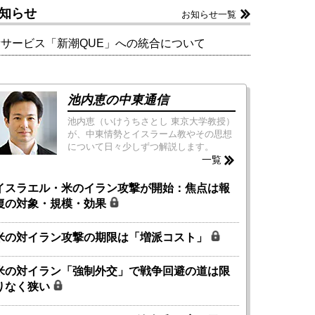
知らせ
お知らせ一覧
新サービス「新潮QUE」への統合について
池内恵の中東通信
池内恵（いけうちさとし 東京大学教授）
が、中東情勢とイスラーム教やその思想
について日々少しずつ解説します。
一覧
イスラエル・米のイラン攻撃が開始：焦点は報
復の対象・規模・効果
米の対イラン攻撃の期限は「増派コスト」
米の対イラン「強制外交」で戦争回避の道は限
りなく狭い