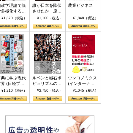
地政学理論で読
誰が日本を降伏
農業ビジネス
む多極化する世
させたか 原爆
界：トランプと
投下、ソ連参
¥1,870（税込）
¥1,100（税込）
¥1,848（税込）
RICSの挑戦
戦、そして聖断
(PHP新書)
古典に学ぶ現代
ルペンと極右ポ
ウンコノミクス
世界 (日経プレ
ピュリズムの時
(インターナシ
ミアシリーズ)
代：〈ヤヌス〉
ョナル新書)
¥1,210（税込）
¥2,750（税込）
¥1,045（税込）
の二つの顔