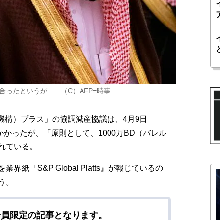
合ったというが……（C）AFP=時事
機構）プラス」の協調減産協議は、4月9日
時間かかったが、「原則として、1000万BD（バレル
れている。
『S&P Global Platts』が報じているの
う。
会員限定の記事となります。