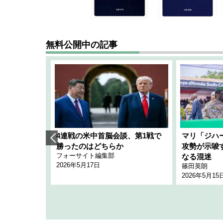
無料公開中の記事
艦隊」構想
4連戦の米中首脳会談、第1戦で
マリ「ジハ
「空白」
勝ったのはどちらか
攻勢が示唆
フォーサイト編集部
のか
なる混迷
2026年5月17日
篠田英朗
2026年5月15