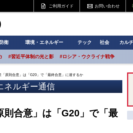
ご利用ガイド
お問い合わせ
ht フォーサイト
防衛
環境・エネルギー
テック
社会
カル
カ
#習近平体制の光と影
#ロシア・ウクライナ戦争
減産「原則合意」は「G20」で「最終合意」に達するか
エネルギー通信
原則合意」は「G20」で「最