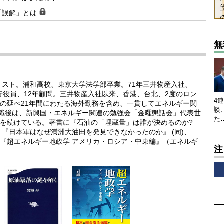
「誤解」とは
無
リスト。浦和高校、東京大学法学部卒業。71年三井物産入社、
執行役員、12年顧問。三井物産入社以来、香港、台北、2度のロン
4
の延べ21年間にわたる海外勤務を含め、一貫してエネルギー関
談
退職後は、新興国・エネルギー関連の勉強会「金曜懇話会」代表世
た
を続けている。著書に『石油の「埋蔵量」は誰が決めるのか?
『日本軍はなぜ満洲大油田を発見できなかったのか』 (同)、
『超エネルギー地政学 アメリカ・ロシア・中東編』（エネルギ
注