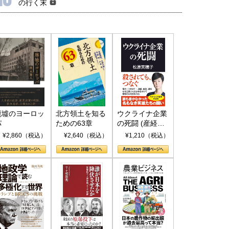
の行く末
廃墟のヨーロッ
北方領土を知る
ウクライナ企業
パ
ための63章
の死闘 (産経セ
レクト S 039)
¥2,860（税込）
¥2,640（税込）
¥1,210（税込）