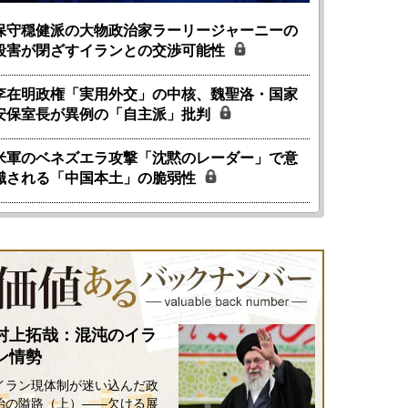
保守穏健派の大物政治家ラーリージャーニーの
殺害が閉ざすイランとの交渉可能性
李在明政権「実用外交」の中核、魏聖洛・国家
安保室長が異例の「自主派」批判
米軍のベネズエラ攻撃「沈黙のレーダー」で意
識される「中国本土」の脆弱性
村上拓哉：混沌のイラ
ン情勢
イラン現体制が迷い込んだ政
治の隘路（上）――欠ける展