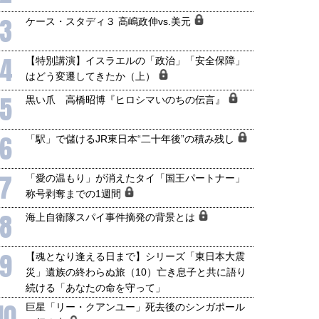
3
ケース・スタディ３ 高嶋政伸vs.美元
4
【特別講演】イスラエルの「政治」「安全保障」
はどう変遷してきたか（上）
5
黒い爪 高橋昭博『ヒロシマいのちの伝言』
6
「駅」で儲けるJR東日本“二十年後”の積み残し
7
「愛の温もり」が消えたタイ「国王パートナー」
国にも理解してほしい「極東
ホルムズ海峡危機で加速したエ
称号剥奪までの1週間
905年体制」における日米韓安
ネルギー転換が「中国依存」に
8
海上自衛隊スパイ事件摘発の背景とは
保障協力の意味
行き着くリスク
和泰明
小山堅
6年5月15日
2026年5月14日
9
【魂となり逢える日まで】シリーズ「東日本大震
災」遺族の終わらぬ旅（10）亡き息子と共に語り
続ける「あなたの命を守って」
10
巨星「リー・クアンユー」死去後のシンガポール