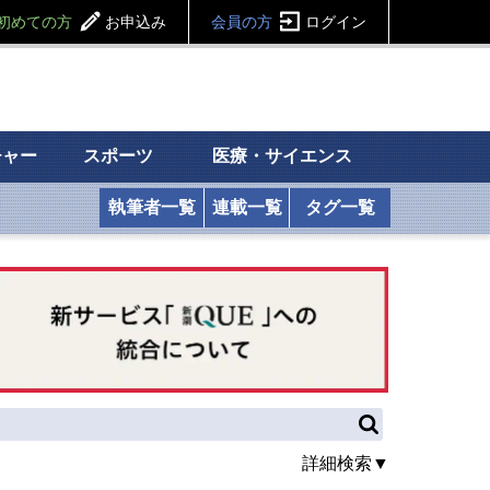
初めての方
お申込み
会員の方
ログイン
チャー
スポーツ
医療・サイエンス
執筆者一覧
連載一覧
タグ一覧
詳細検索▼