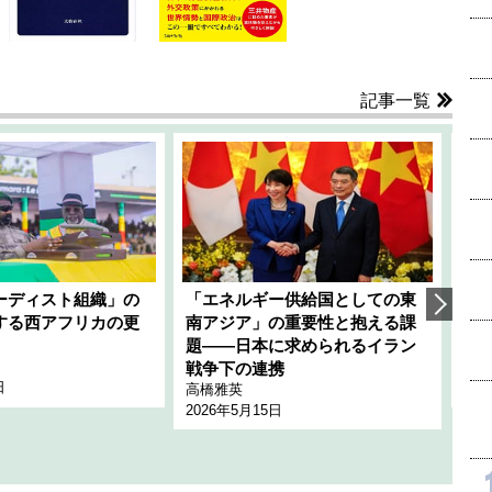
記事一覧
ーディスト組織」の
「エネルギー供給国としての東
韓
する西アフリカの更
南アジア」の重要性と抱える課
1
題――日本に求められるイラン
全
千々
戦争下の連携
日
202
高橋雅英
2026年5月15日