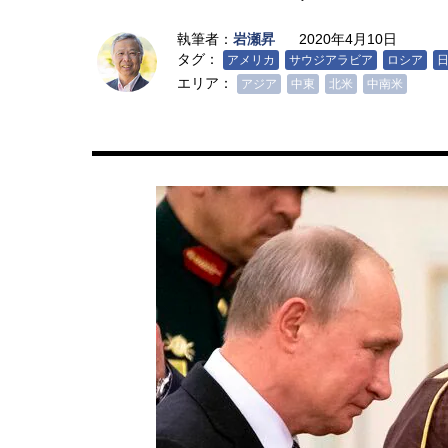
執筆者：
岩瀬昇
2020年4月10日
タグ：
アメリカ
サウジアラビア
ロシア
エリア：
アジア
中東
北米
中南米