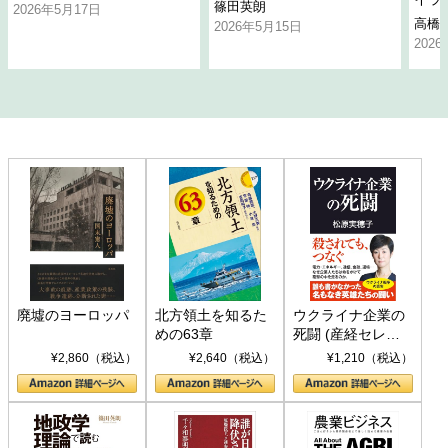
篠田英朗
2026年5月17日
高橋
2026年5月15日
202
廃墟のヨーロッパ
北方領土を知るた
ウクライナ企業の
めの63章
死闘 (産経セレク
ト S 039)
¥2,860（税込）
¥2,640（税込）
¥1,210（税込）