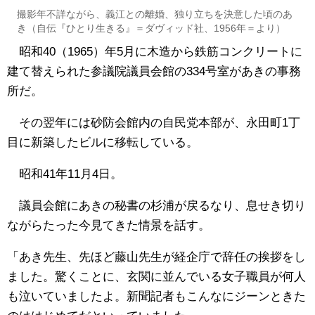
撮影年不詳ながら、義江との離婚、独り立ちを決意した頃のあ
き（自伝『ひとり生きる』＝ダヴィッド社、1956年＝より）
昭和40（1965）年5月に木造から鉄筋コンクリートに
建て替えられた参議院議員会館の334号室があきの事務
所だ。
その翌年には砂防会館内の自民党本部が、永田町1丁
目に新築したビルに移転している。
昭和41年11月4日。
議員会館にあきの秘書の杉浦が戻るなり、息せき切り
ながらたった今見てきた情景を話す。
「あき先生、先ほど藤山先生が経企庁で辞任の挨拶をし
ました。驚くことに、玄関に並んでいる女子職員が何人
も泣いていましたよ。新聞記者もこんなにジーンときた