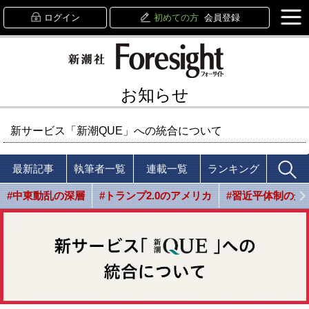
ログイン
初めての方
会員登録
お知らせ
新サービス「新潮QUE」への統合について
最新記事
執筆者一覧
連載一覧
ランキング
#中東動乱の深層
#トランプ2.0のアメリカ
#習近平体制の光