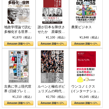
地政学理論で読む
誰が日本を降伏さ
農業ビジネス
多極化する世界：
せたか 原爆投
トランプとBRICS
下、ソ連参戦、そ
¥1,870（税込）
¥1,100（税込）
¥1,848（税込）
の挑戦
して聖断 (PHP新
書)
古典に学ぶ現代世
ルペンと極右ポピ
ウンコノミクス
界 (日経プレミア
ュリズムの時代：
(インターナショナ
シリーズ)
〈ヤヌス〉の二つ
ル新書)
¥1,210（税込）
¥2,750（税込）
¥1,045（税込）
の顔