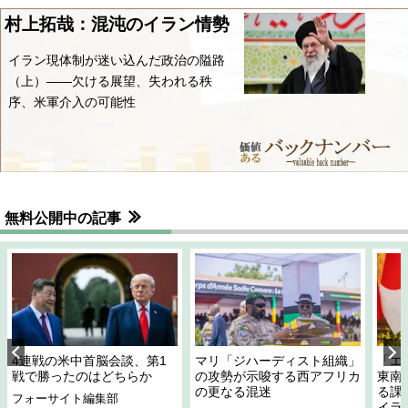
村上拓哉：混沌のイラン情勢
イラン現体制が迷い込んだ政治の隘路
（上）――欠ける展望、失われる秩
序、米軍介入の可能性
無料公開中の記事
4連戦の米中首脳会談、第1
マリ「ジハーディスト組織」
「エ
戦で勝ったのはどちらか
の攻勢が示唆する西アフリカ
東南
の更なる混迷
る課
フォーサイト編集部
イラ