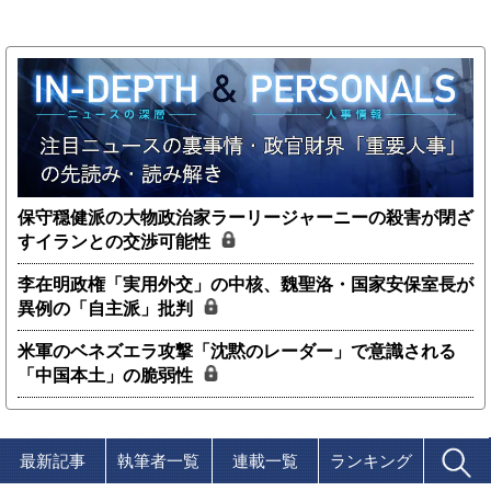
保守穏健派の大物政治家ラーリージャーニーの殺害が閉ざ
すイランとの交渉可能性
李在明政権「実用外交」の中核、魏聖洛・国家安保室長が
異例の「自主派」批判
米軍のベネズエラ攻撃「沈黙のレーダー」で意識される
「中国本土」の脆弱性
最新記事
執筆者一覧
連載一覧
ランキング