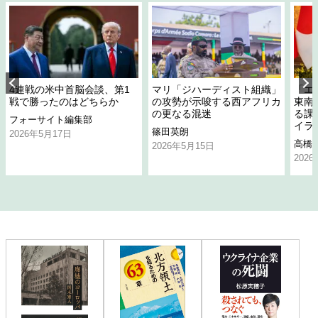
4連戦の米中首脳会談、第1
マリ「ジハーディスト組織」
「エ
戦で勝ったのはどちらか
の攻勢が示唆する西アフリカ
東南
の更なる混迷
る課
フォーサイト編集部
イラ
篠田英朗
2026年5月17日
高橋
2026年5月15日
202