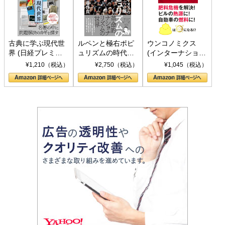
古典に学ぶ現代世
ルペンと極右ポピ
ウンコノミクス
界 (日経プレミア
ュリズムの時代：
(インターナショナ
シリーズ)
〈ヤヌス〉の二つ
ル新書)
¥1,210（税込）
¥2,750（税込）
¥1,045（税込）
の顔