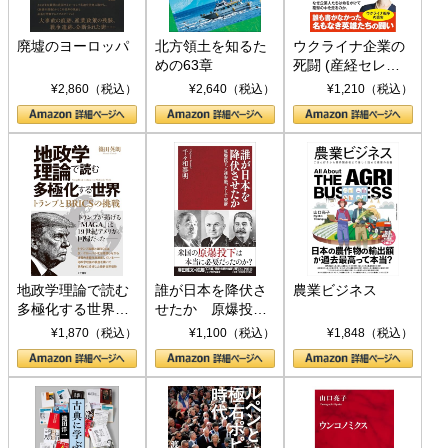
廃墟のヨーロッパ
北方領土を知るた
ウクライナ企業の
めの63章
死闘 (産経セレク
ト S 039)
¥2,860（税込）
¥2,640（税込）
¥1,210（税込）
地政学理論で読む
誰が日本を降伏さ
農業ビジネス
多極化する世界：
せたか 原爆投
トランプとBRICS
下、ソ連参戦、そ
¥1,870（税込）
¥1,100（税込）
¥1,848（税込）
の挑戦
して聖断 (PHP新
書)