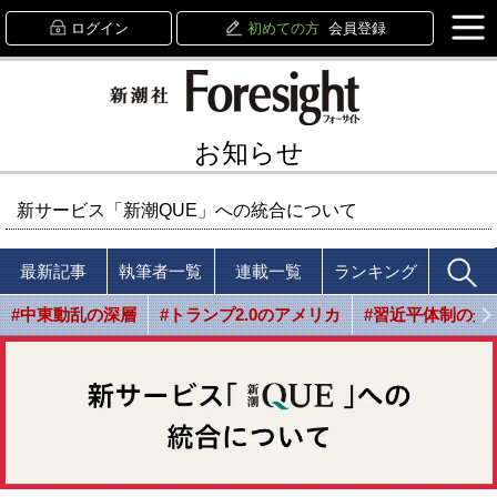
ログイン
初めての方
会員登録
お知らせ
新サービス「新潮QUE」への統合について
最新記事
執筆者一覧
連載一覧
ランキング
#中東動乱の深層
#トランプ2.0のアメリカ
#習近平体制の光