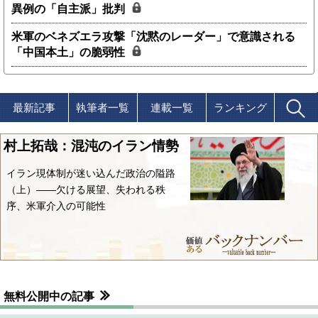
異例の「自主派」批判
米軍のベネズエラ攻撃「沈黙のレーダー」で意識される
「中国本土」の脆弱性
最新記事
執筆者一覧
連載一覧
ランキング
村上拓哉：混沌のイラン情勢
イラン現体制が迷い込んだ政治の隘路
（上）――欠ける展望、失われる秩
序、米軍介入の可能性
無料公開中の記事