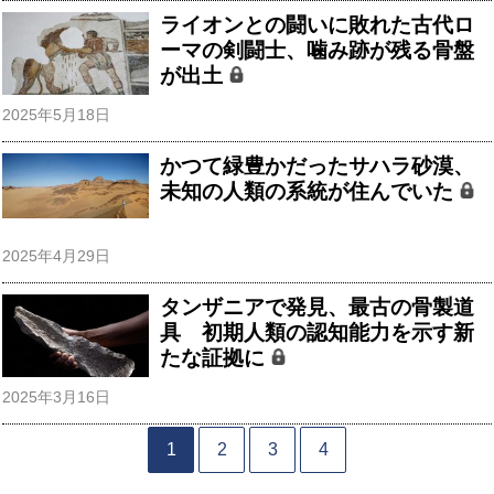
ライオンとの闘いに敗れた古代ロ
ーマの剣闘士、噛み跡が残る骨盤
が出土
2025年5月18日
かつて緑豊かだったサハラ砂漠、
未知の人類の系統が住んでいた
2025年4月29日
タンザニアで発見、最古の骨製道
具 初期人類の認知能力を示す新
たな証拠に
2025年3月16日
1
2
3
4