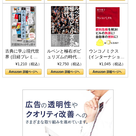
書)
古典に学ぶ現代世
ルペンと極右ポピ
ウンコノミクス
界 (日経プレミア
ュリズムの時代：
(インターナショナ
シリーズ)
〈ヤヌス〉の二つ
ル新書)
¥1,210（税込）
¥2,750（税込）
¥1,045（税込）
の顔