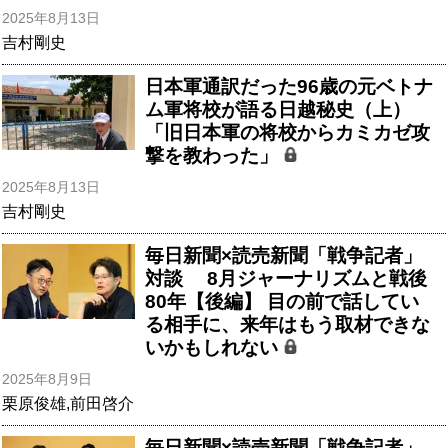
2025年8月13日
吉村剛史
日本軍通訳だった96歳の元ベトナ
ム軍将校が語る日越秘史（上）
「旧日本軍の将校からカミカゼ攻
撃を教わった」
2025年8月13日
吉村剛史
毎日新聞×読売新聞「戦争記者」
対談 8月ジャーナリズムと戦後
80年【後編】 目の前で話してい
る相手に、来年はもう取材できな
いかもしれない
2025年8月9日
栗原俊雄
,
前田啓介
毎日新聞×読売新聞「戦争記者」