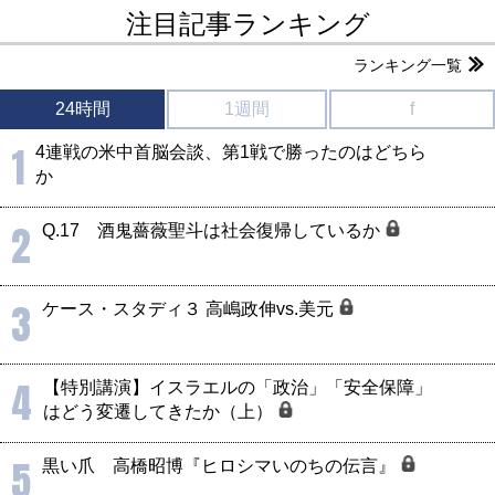
注目記事ランキング
ランキング一覧
24時間
1週間
f
1
4連戦の米中首脳会談、第1戦で勝ったのはどちら
か
2
Q.17 酒鬼薔薇聖斗は社会復帰しているか
3
ケース・スタディ３ 高嶋政伸vs.美元
4
【特別講演】イスラエルの「政治」「安全保障」
はどう変遷してきたか（上）
5
黒い爪 高橋昭博『ヒロシマいのちの伝言』