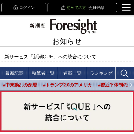
ログイン
初めての方
会員登録
お知らせ
新サービス「新潮QUE」への統合について
最新記事
執筆者一覧
連載一覧
ランキング
#中東動乱の深層
#トランプ2.0のアメリカ
#習近平体制の光