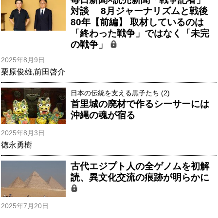
対談 8月ジャーナリズムと戦後
80年【前編】 取材しているのは
「終わった戦争」ではなく「未完
の戦争」
2025年8月9日
栗原俊雄
,
前田啓介
日本の伝統を支える黒子たち (2)
首里城の廃材で作るシーサーには
沖縄の魂が宿る
2025年8月3日
徳永勇樹
古代エジプト人の全ゲノムを初解
読、異文化交流の痕跡が明らかに
2025年7月20日