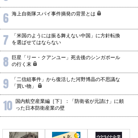
6
海上自衛隊スパイ事件摘発の背景とは
7
「米国のようには振る舞えない中国」に方針転換
を選ばせてはならない
8
巨星「リー・クアンユー」死去後のシンガポール
の行く末
9
「二信組事件」から復活した河野博晶の不思議な
「買い物」
10
国内航空産業編［下］：「防衛省が元請け」に頼
った日本防衛産業の壁