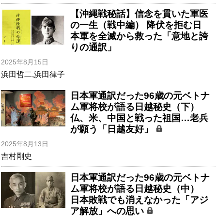
【沖縄戦秘話】信念を貫いた軍医
の一生（戦中編） 降伏を拒む日
本軍を全滅から救った「意地と誇
りの通訳」
2025年8月15日
浜田哲二
,
浜田律子
日本軍通訳だった96歳の元ベトナ
ム軍将校が語る日越秘史（下）
仏、米、中国と戦った祖国…老兵
が願う「日越友好」
2025年8月13日
吉村剛史
日本軍通訳だった96歳の元ベトナ
ム軍将校が語る日越秘史（中）
日本敗戦でも消えなかった「アジ
ア解放」への思い