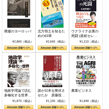
廃墟のヨーロッパ
北方領土を知るた
ウクライナ企業の
めの63章
死闘 (産経セレク
ト S 039)
¥2,860（税込）
¥2,640（税込）
¥1,210（税込）
地政学理論で読む
誰が日本を降伏さ
農業ビジネス
多極化する世界：
せたか 原爆投
トランプとBRICS
下、ソ連参戦、そ
¥1,870（税込）
¥1,100（税込）
¥1,848（税込）
の挑戦
して聖断 (PHP新