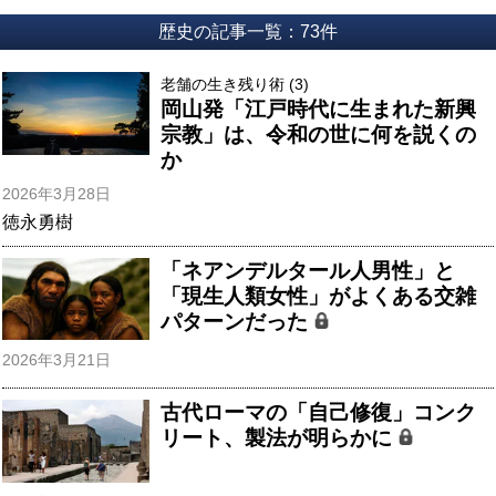
歴史の記事一覧：73件
老舗の生き残り術 (3)
岡山発「江戸時代に生まれた新興
宗教」は、令和の世に何を説くの
か
2026年3月28日
徳永勇樹
「ネアンデルタール人男性」と
「現生人類女性」がよくある交雑
パターンだった
2026年3月21日
古代ローマの「自己修復」コンク
リート、製法が明らかに