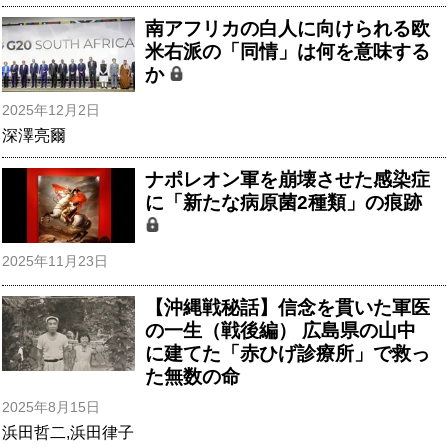
南アフリカの白人に向けられる欧
米右派の「同情」は何を意味する
か
2025年12月2日
深澤亮爾
ナポレオン軍を崩壊させた感染症
に「新たな病原菌2種類」の痕跡
2025年11月23日
【沖縄戦秘話】信念を貫いた軍医
の一生（戦後編） 広島県の山中
に建てた「赤ひげ診療所」で救っ
た無数の命
2025年8月15日
浜田哲二
,
浜田律子