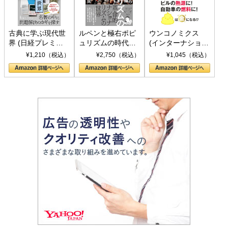
古典に学ぶ現代世
ルペンと極右ポピ
ウンコノミクス
界 (日経プレミア
ュリズムの時代：
(インターナショナ
シリーズ)
〈ヤヌス〉の二つ
ル新書)
¥1,210（税込）
¥2,750（税込）
¥1,045（税込）
の顔