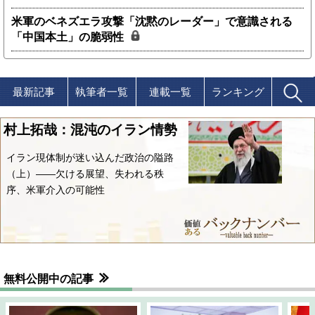
米軍のベネズエラ攻撃「沈黙のレーダー」で意識される
「中国本土」の脆弱性
最新記事
執筆者一覧
連載一覧
ランキング
村上拓哉：混沌のイラン情勢
イラン現体制が迷い込んだ政治の隘路
（上）――欠ける展望、失われる秩
序、米軍介入の可能性
無料公開中の記事