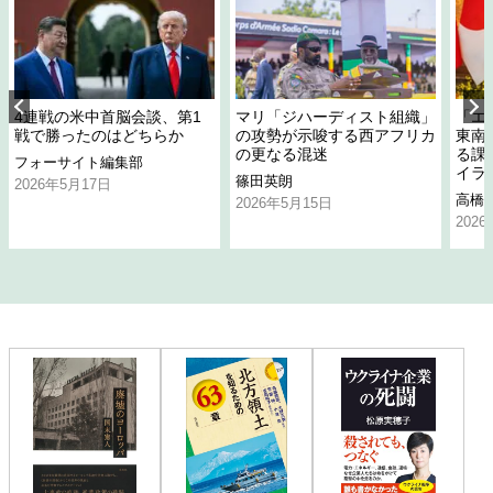
4連戦の米中首脳会談、第1
マリ「ジハーディスト組織」
「エ
戦で勝ったのはどちらか
の攻勢が示唆する西アフリカ
東南
の更なる混迷
る課
フォーサイト編集部
イラ
篠田英朗
2026年5月17日
高橋
2026年5月15日
202