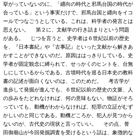
挙がっていないのに、「纒向の時代と邪馬台国の時代が
合っている」という事実だけで、邪馬台国と纒向をイコ
ールでつなごうとしている。これは、科学者の発言とは
思えない。 第２に、文献学の行き詰まりという問題
がある。 じつを言うと、史学者は６世紀以前の歴史
を、『日本書紀』や『古事記』といった文献から解きあ
かすことができないのだ。原因ははっきりしている。史
学者が固定観念に縛られて、せっかくのヒントを、台無
しにしているからである。古墳時代を巡る日本史の教科
書の記述が面白くないのは、このためだ。 考古学が
進歩して発掘が進んでも、６世紀以前の歴史の文脈、人
の歩みをたどれなければ、何の意味もない。物証がそろ
っていても、動機がわからなければ、犯罪の立証がむず
かしいのと同じである。動機どころか、犯人が見つから
ないのが、古代史の現状と言っていい。 その点、誉
田御廟山が今回発掘調査を受けるという話は、象徴的な