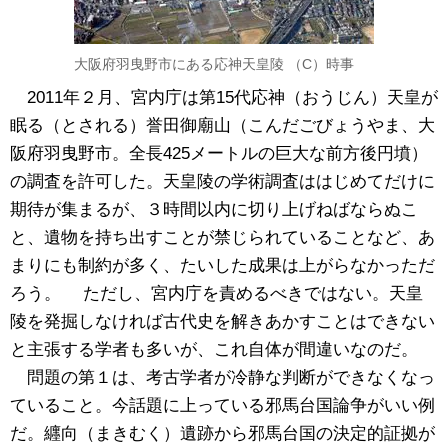
大阪府羽曳野市にある応神天皇陵 （C）時事
2011年２月、宮内庁は第15代応神（おうじん）天皇が
眠る（とされる）誉田御廟山（こんだごびょうやま、大
阪府羽曳野市。全長425メートルの巨大な前方後円墳）
の調査を許可した。天皇陵の学術調査ははじめてだけに
期待が集まるが、３時間以内に切り上げねばならぬこ
と、遺物を持ち出すことが禁じられていることなど、あ
まりにも制約が多く、たいした成果は上がらなかっただ
ろう。 ただし、宮内庁を責めるべきではない。天皇
陵を発掘しなければ古代史を解きあかすことはできない
と主張する学者も多いが、これ自体が間違いなのだ。
問題の第１は、考古学者が冷静な判断ができなくなっ
ていること。今話題に上っている邪馬台国論争がいい例
だ。纒向（まきむく）遺跡から邪馬台国の決定的証拠が