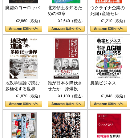
廃墟のヨーロッパ
北方領土を知るた
ウクライナ企業の
めの63章
死闘 (産経セレク
ト S 039)
¥2,860（税込）
¥2,640（税込）
¥1,210（税込）
地政学理論で読む
誰が日本を降伏さ
農業ビジネス
多極化する世界：
せたか 原爆投
トランプとBRICS
下、ソ連参戦、そ
¥1,870（税込）
¥1,100（税込）
¥1,848（税込）
の挑戦
して聖断 (PHP新
書)