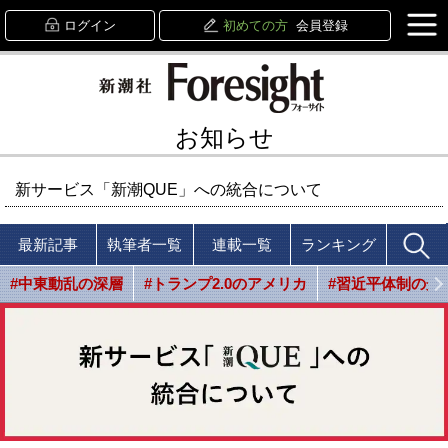
ログイン
初めての方
会員登録
お知らせ
新サービス「新潮QUE」への統合について
最新記事
執筆者一覧
連載一覧
ランキング
#中東動乱の深層
#トランプ2.0のアメリカ
#習近平体制の光